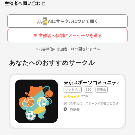
主催者へ問い合わせ
AIにサークルについて聞く
💬 主催者へ個別にメッセージを送る
※内容は他の参加者には公開されません
あなたへのおすすめサークル
東京スポーツコミュニティ🏃‍♂️
フットサル
BBQ
読書会
★
★
★
★
★
77件
東京都