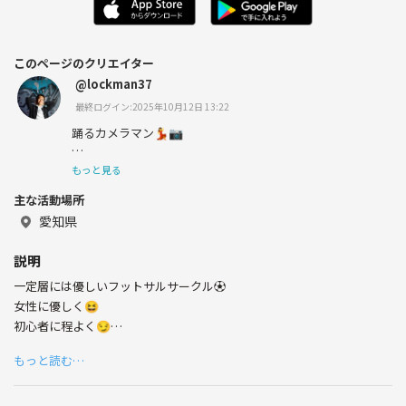
このページのクリエイター
@lockman37
最終ログイン:2025年10月12日 13:22
踊るカメラマン💃📷
スポーツ好きの甘党です！
もっと見る
主な活動場所
愛知県
説明
一定層には優しいフットサルサークル⚽️
女性に優しく😆
初心者に程よく😏
経験者に厳しく😤
もっと読む…
参加希望、問い合わせなど気軽にDMください✉️