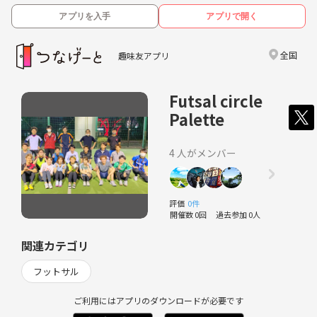
アプリを入手
アプリで開く
全国
趣味友アプリ
Futsal circle
Palette
4 人がメンバー
評価
0件
開催数 0回
過去参加 0人
関連カテゴリ
フットサル
ご利用にはアプリのダウンロードが必要です