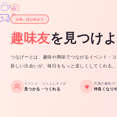
♫
✧
✦
✦
♪
✧
さあ、はじめよう
趣味友
を見つけ
つなげーとは、趣味や興味でつながるイベント・コ
新しい出会いが、毎日をもっと楽しくしてくれる。
イベント・コミュニティが
共通の趣味で
見つかる・つくれる
仲良くなり