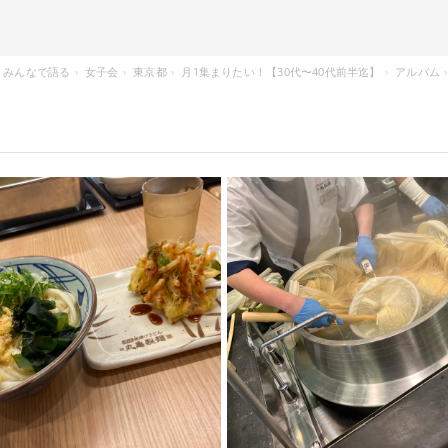
みんなで語る
女子会
東京都
月1集まりたい！【30代〜40代前半迄】
アルバム