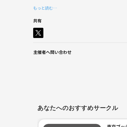
僕が現役時代に培ったスキルを皆さんに提供できた
もっと読む…
仲良くなればみんなでオフ会も企画予定です。
共有
主催者へ問い合わせ
あなたへのおすすめサークル
東京ブッ