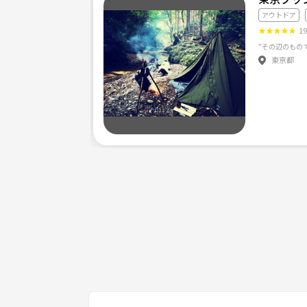
アウトドア
★
★
★
★
★
1
東京都