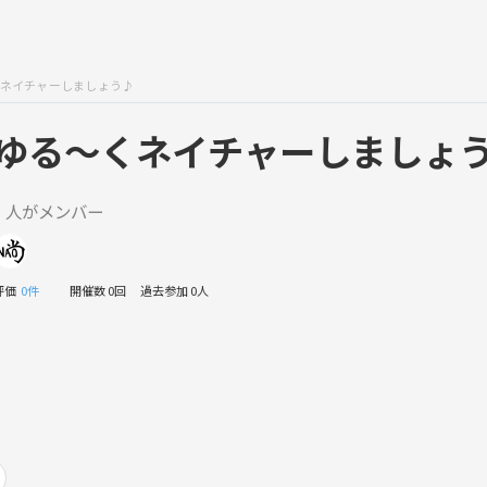
ネイチャーしましょう♪
ゆる〜くネイチャーしましょ
1 人がメンバー
評価
0件
開催数 0回
過去参加 0人