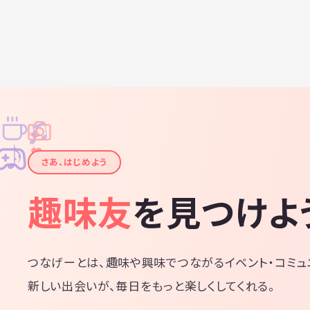
♫
✧
✦
✦
♪
✧
さあ、はじめよう
趣味友
を見つけよ
つなげーとは、趣味や興味でつながるイベント・コミュ
新しい出会いが、毎日をもっと楽しくしてくれる。