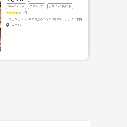
バーベキュー
アウトドア
グルメ・料理全般
★
★
★
★
★
1件
東京都