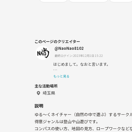
このページのクリエイター
@NaoNao8102
最終ログイン:2023年12月1日 15:22
はじめまして。なおと言います。
元陸上自衛官のレンジャー隊員で、今はアウ
もっと見る
トをしています♪
主な活動場所
アウトドアのビギナーの方から、ガチ勢まで
埼玉県
ただけたらと思います。
説明
登山、トレッキング、何から始めていいのかわ
ゆる〜くネイチャー（自然の中で遊ぶ）するサーク
う方もどうぞお気軽にご相談ください😊
得意ジャンルは登山や山遊びです。
コンパスの使い方、地図の見方、ロープワークなど