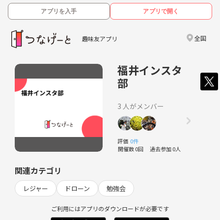
アプリを入手
アプリで開く
全国
趣味友アプリ
福井インスタ
部
3 人がメンバー
評価
0件
開催数 0回
過去参加 0人
関連カテゴリ
レジャー
ドローン
勉強会
ご利用にはアプリのダウンロードが必要です