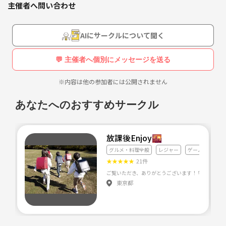
主催者へ問い合わせ
教えます(^ー^)
AIにサークルについて聞く
💬 主催者へ個別にメッセージを送る
※内容は他の参加者には公開されません
あなたへのおすすめサークル
放課後Enjoy🌇
グルメ・料理全般
レジャー
ゲーム
★
★
★
★
★
21件
東京都