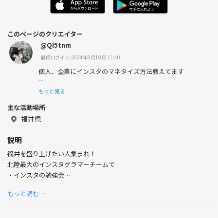
このページのクリエイター
@QI5tnm
最終ログイン:2024年8月18日 11:40
個人、企業にインスタのマネタイズ方法教えてます
インスタ伸ばしたい人募集✨
もっと見る
主な活動場所
北陸地区インフルエンサーチーム運営
【中の人】
福井県
映像クリエイター
海外の有名企業映像コンテスト特別賞
説明
@cinematix.k
福井を盛り上げたい人集まれ！
🎥Mavic3cine
dji fpv
北陸最大のインスタグラマーチームで
dji avata2
・インスタの勉強会
📷️Eosr5
・福井のスポット撮影会
🎥Eosc70
もっと読む…
・写真の撮りかた
企業、行政多数実績
・カメラの使い方