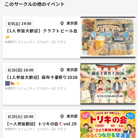
このサークルの他のイベント
東京都
8/8(土) 19:00
【1人参加大歓迎】クラフトビール会
🍻
仲間作りコミュニティ【つながーる】だぞ♪
東京都
8/23(日) 18:00
【1人参加大歓迎】麻布十番祭り2026
🎆🍉✨
仲間作りコミュニティ【つながーる】だぞ♪
東京都
8/25(火) 20:00
【一人参加歓迎】トリキの会🐔vol.29
仲間作りコミュニティ【つながーる】だぞ♪