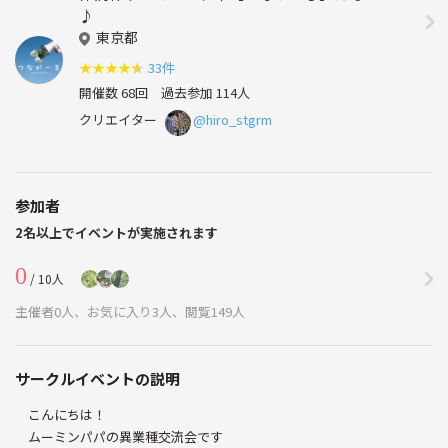
♪
東京都
★
★
★
★
★
33件
開催数 68回
過去参加 114人
クリエイター
@hiro_stgrm
参加者
2名以上でイベントが実施されます
0
/ 10人
主催者0人、お気に入り3人、閲覧149人
サークルイベントの説明
こんにちは！
ムーミンパパの異業種交流会です