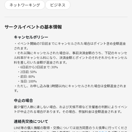
⭐︎人と話して視野を広げたい
ネットワーキング
ビジネス
⭐︎空き時間に人と話したい
⭐︎新しいことに挑戦したい
⭐︎情報交換したい
サークルイベントの基本情報
⭐︎いろんな業種の方と交流したい
⭐︎いろんな年代の方と交流したい
キャンセルポリシー
・イベント開始の7日前までにキャンセルされた場合はポイント含め全額返金
こんな方にめっちゃおすすめな
されます。
異業種交流会ですー☕️
・それ以降にキャンセルされた場合は、事前決済金額のうち、下記のキャンセ
ル料率がキャンセル料になり、決済金額とポイントのそれぞれからキャンセル
料を差し引いた金額が返金されます。
気軽に参加してみてくださーい✨
・6日前から3日前まで: 30%
・2日前: 50%
・前日: 80%
📝イベント詳細📝
・当日: 100%
・ただし、お申し込み後 1時間以内にキャンセルされた場合は全額返金されま
す。
💰料金
1,300円
中止の場合
※コーヒー＋軽食1品を含む！
最少催行人数に達しない場合、および天候不順など主催者の判断によりイベン
※コーヒー以外もあります！
トが中止される場合があります。その場合、参加料金は全額返金されます。
※主催側で先にドリンクバーとフード購入！
連絡先交換について
LINE等の個人情報の取得・交換については双方同意のうえ慎重に行ってくださ
🏠場所