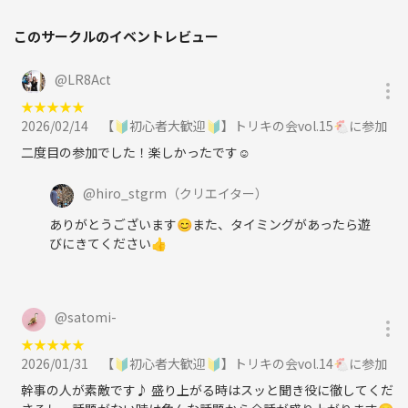
このサークルのイベントレビュー
@
LR8Act
★
★
★
★
★
2026/02/14
【🔰初心者大歓迎🔰】トリキの会vol.15🐔に参加
二度目の参加でした！楽しかったです☺️
@
hiro_stgrm
（クリエイター）
ありがとうございます😊また、タイミングがあったら遊
びにきてください👍
@
satomi-
★
★
★
★
★
2026/01/31
【🔰初心者大歓迎🔰】トリキの会vol.14🐔に参加
幹事の人が素敵です♪ 盛り上がる時はスッと聞き役に徹してくだ