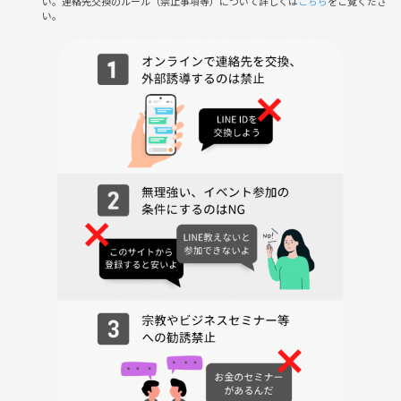
い。連絡先交換のルール（禁止事項等）について詳しくは
こちら
をご覧くださ
渋谷にあるカフェ
い。
※参加者の方へ個別に場所を送ります。
👫年齢
20歳以上
※つなげーと以外からも参加者がいるかもし れません。
⏰当日の流れ
①受付
（開始時刻の10分ほど前から主催者がいます）
②清算
（受付時に現金でのお支払いとなります）
③プロフィールカード記入後に自己紹介
④ドリンクをセルフで取りへ行く
⑥フリートーク（途中、1回席替えあり)
⑦連絡先交換タイム
⑦解散
⚠️注意事項
①開始時刻に遅れる場合はご連絡ください。