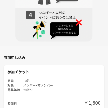
②パワハラやセクハラ、暴言、大声、
差別的な発言、悪口、嫌がらせ、いじめ、
過度な勧誘（MLMや宗教）や営業、執拗に
連絡先を聞くこと、進行の妨害、許可のな いチラシ配布はおや
めください。
③地震、台風などの災害や悪天候時には
皆様の安全を確保するために
当社の判断により当会は中止いたします
ので、極端に天候が悪い場合はご確認
参加申し込み
をよろしくお願いいたします。
参加チケット
定員
10名
対象
メンバー+非メンバー
募集年齢
20歳〜
￥1,800
参加料