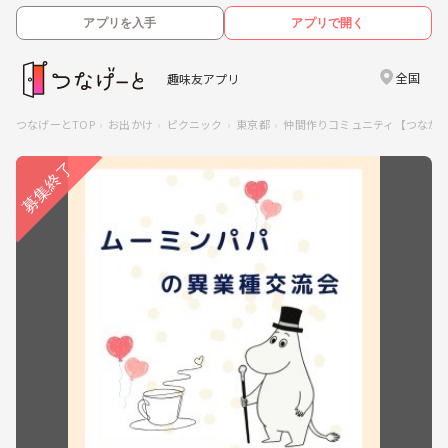
アプリを入手
アプリで開く
全国
趣味友アプリ
つなげーとTOP
お出かけ
ピクニック
東京都
仲間作りコミュニティ【つなが