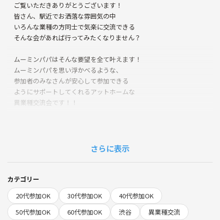
ご覧いただきありがとうございます！
皆さん、駅近でお洒落な雰囲気の中
いろんな業種の方同士で気楽に交流できる
そんな会があれば行ってみたくなりません？
ムーミンパパはそんな要望を全て叶えます！
ムーミンパパを思い浮かべるような、
参加者のみなさんが安心して参加できる
ようにサポートしてくれるアットホームな
異業種交流会です！！
また、JR渋谷駅から徒歩5～7分という好立地
なので 空いた時間にすぐ立ち寄ることが
できます！
さらに表示
2025年2月にスタートしたばかりなので、
これからどんどん新しい方と出会えるのを
カテゴリー
楽しみにしています！
20代参加OK
30代参加OK
40代参加OK
⭐︎もっと人脈を広げたい
50代参加OK
60代参加OK
渋谷
異業種交流