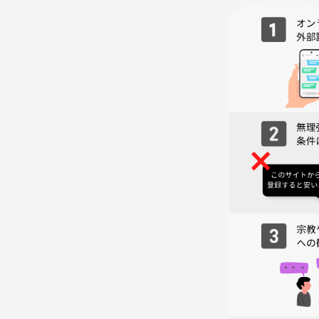
ドタキャンを許せないのは何故か？
世の中うまくいく人といかない人がいるのは何故か
仕事ができる人とできない人の区別は？
女性と男性で考えにズレがあるのは何故か？
何故人は自分の話を聞いて欲しいのか？
面白い人と面白くない人の違いは？
コミュ力があるとないの境目は？
権力について
忍耐力とは？
沈黙する相手とどう向き合う？
温度差が発生した場合どう解消する？
お客様は神様なのか？
理系と文系で分かれる、分けたがるのは何故か？
運とは？
努力とは？
男性と女性どっちが幸せ？
タメ語と敬語の境界線は？
昔許せなかった事が許せるようになった経験はある