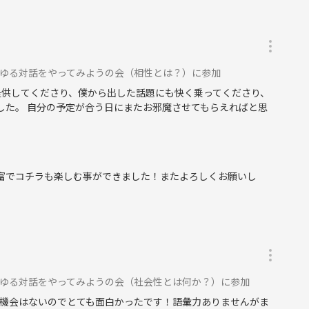
てゆる対話をやってみようの会（相性とは？）に参加
る？
提供してくださり、僕から出した話題にも快く乗ってくださり、
した。 自分の予定が合う日にまたお邪魔させてもらえればと思
豊富でコチラも楽しむ事ができました！またよろしくお願いし
てゆる対話をやってみようの会（社会性とは何か？）に参加
機会はないのでとても面白かったです！語彙力ありませんがま