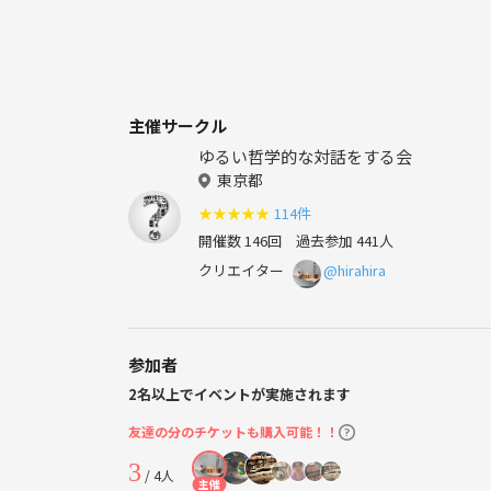
主催サークル
ゆるい哲学的な対話をする会
東京都
★
★
★
★
★
114件
開催数 146回
過去参加 441人
クリエイター
@hirahira
参加者
2名以上でイベントが実施されます
友達の分のチケットも購入可能！！
3
/ 4人
主催