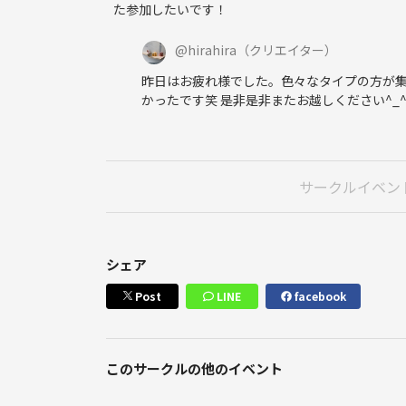
た参加したいです！
パリピとは？
頑固さとは？
@
hirahira
（クリエイター）
人生で出会った面白い人3選
昨日はお疲れ様でした。色々なタイプの方が集
人生逆算するって本当に意味はあるのか？
かったです笑 是非是非またお越しください^_
好きなyoutuber、youtubeチャンネル
もしくは最近ハマってるチャンネルは？
人生凹んだ瞬間はいつ？
人生の全盛期はいつ？
サークルイベン
運とは？
朝起きれない人について？
孤独とは？
今まで生きてきていちばんの幸せは何だった？
シェア
何故人は自分探しをするのか？
Post
LINE
facebook
ルールとマナーはどっちが大切？
給料を上げると週休3日制にするどっちが幸せ？
自分らしく生きるとはどういう事？
平成と令和での違いは？
このサークルの他のイベント
傲慢さは何が原因で起こるのか？