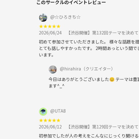
このサークルのイベントレビュー
ミーハーとコアの違いは？
感情を理性で抑えることはできるのか？
@
☆ひろきち☆
仲間と同士の違いは？
★
★
★
★
★
パラレルワークは今後当たり前になっていく？
2026/06/24
【渋谷開催】第132回テーマを決め
2024年はどうなる？どんなことが起きそう？
在宅ワークが向いてる人と向いてない人の特徴はあ
初めて参加させていただきました。 様々な話題を
とても話しやすかったです。 2時間あっという間で
性格が良いと悪いの境界線は？
います。
自分にとって自由とは？
組織とは？
@
hirahira
（クリエイター）
ストレスとは？
評価って必要？
今日はありがとうございました😊 テーマは
ます^_^
最近感じた理不尽だった事は？
個性と無個性について
空想にふけるとはどういう状態？
儲かるとは？
@
UTA8
確実、不確実とは？
★
★
★
★
★
若さとは？
2026/06/12
【渋谷開催】第129回テーマを決め
祭りについて思うこと
初参加でしたが人の考えをこんなにじっくり聞ける
リア充とは？