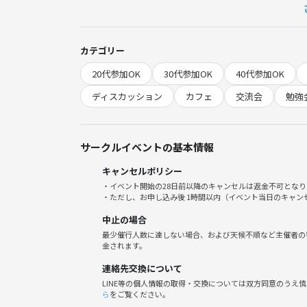
回によってアイスブレイクも兼ねてテーマを決めて
カテゴリー
今回は賢さとはをテーマに最初は進行してみて、そ
20代参加OK
30代参加OK
40代参加OK
テーマ
ディスカッション
カフェ
交流会
勉強
主催が決めたテーマ、参加者が決めたテーマを
シャッフルしてそれについて対話をしていきます。
サークルイベントの基本情報
1つのテーマにつき約10ー15分話していく予定です
キャンセルポリシー
・イベント開始の28日前以降のキャンセルは返金不可となり
例 テーマ
・ただし、お申し込み後 1時間以内（イベント当日のキャ
自分が思う自分の性格と他人から思われる自分の性
中止の場合
自動運転について思うこと
最少催行人数に達しない場合、および天候不順など主催者の
頭が良いとはどういう事か？
金されます。
モテる人とモテない人の違いは？
連絡先交換について
気遣いのある人とお節介の人の違いは？
LINE等の個人情報の取得・交換については双方同意のうえ
物事が停滞してる時は何をしたら良い？
ら
をご覧ください。
気を遣わない関係こそが友達ですか？