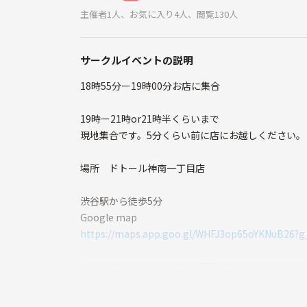
主催者1人、お気に入り4人、閲覧130人
サークルイベントの説明
18時55分ー19時00分お店に集合
19時ー21時or21時半くらいまで
現地集合です。5分くらい前に店にお越しください。
場所 ドトール神南一丁目店
渋谷駅から徒歩5分
Google map
https://maps.app.goo.gl/WHFJ3op65oYKNuB26?g_
（もし混んでる場合は店を変更する場合もあり）
持ち物 話したいテーマ