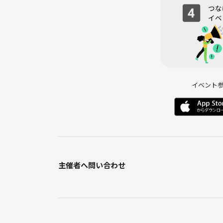
勝ち組、負け組って何？
天職、適職とは？
心は鍛える事ができるか？
体育会系と文化系で分かれがちなのは何故？
性格は変えることができるのか？
人間関係に賞味期限はあるか？
結婚ができない人が増えてるのは何故か？
イベント
結婚するメリット、デメリットとは？
ジェネレーションギャップについて
twitterやヤフコメについて思うこと
忖度について
chat gptについて思うことはあるか？
人生逆算して考えて生きると幸せか？
刹那主義についてどう思う？
主催者へ問い合わせ
仮想通貨は今後誰でも持つ時代は来るか？
年金は貰える？
投資について思うこと
幸せに生きるために必要なこと
日本を良くするために何をしたら良いか？