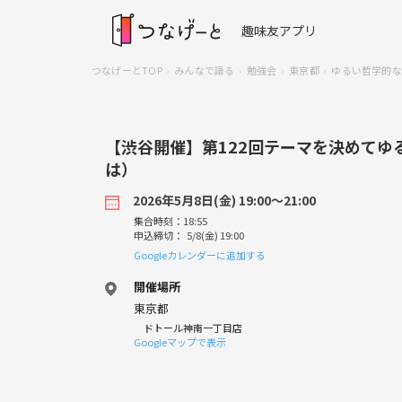
趣味友アプリ
つなげーとTOP
みんなで語る
勉強会
東京都
ゆるい哲学的な
【渋谷開催】第122回テーマを決めてゆ
は）
2026年5月8日(金) 19:00〜21:00
集合時刻：18:55
申込締切： 5/8(金) 19:00
Googleカレンダーに追加する
開催場所
東京都
ドトール神南一丁目店
Googleマップで表示