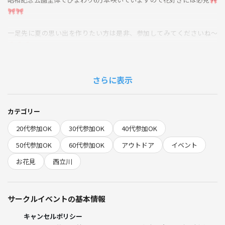
🎀🎀
一足先に夏の思い出を作りたい方は是非、参加してみてくださいね〜
🐽🐽🐽
※移動を伴うイベントなので時間厳守とします。途中合流は出来ません
のでご了承ください。
さらに表示
小雨→決行
大雨or台風→中止
カテゴリー
20代参加OK
30代参加OK
40代参加OK
入園料450円各自負担
※電子決済可能です
50代参加OK
60代参加OK
アウトドア
イベント
お花見
西立川
【禁止事項】
勧誘、ナンパ
他サークルの宣伝
サークルイベントの基本情報
主催者の指示に従わない
その他迷惑行為
キャンセルポリシー