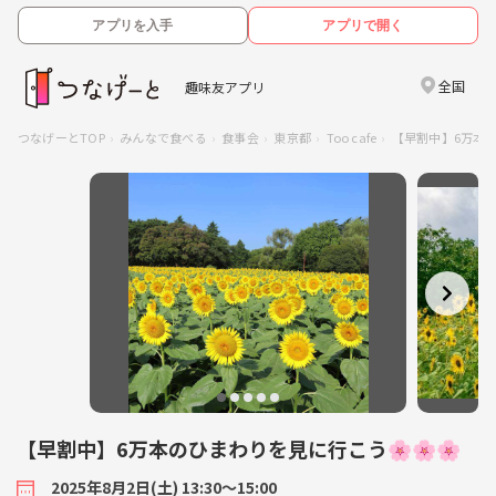
アプリを入手
アプリで開く
全国
趣味友アプリ
つなげーとTOP
みんなで食べる
食事会
東京都
Too cafe
【早割中】6万本の
【早割中】6万本のひまわりを見に行こう🌸🌸🌸
2025年8月2日(土) 13:30〜15:00