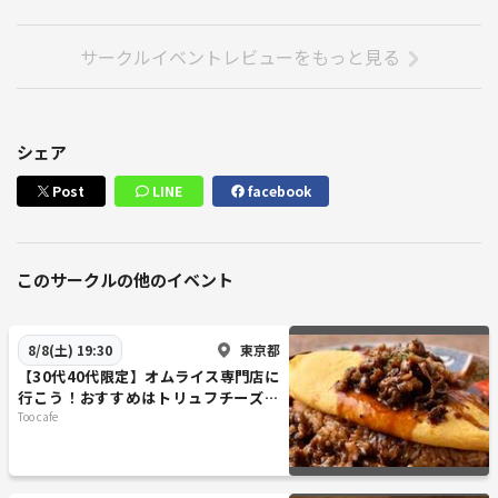
サークルイベントレビューをもっと見る
シェア
Post
LINE
facebook
このサークルの他のイベント
東京都
8/8(土) 19:30
【30代40代限定】オムライス専門店に
行こう！おすすめはトリュフチーズソ
ースのオムライスです🐽🐽
Too cafe