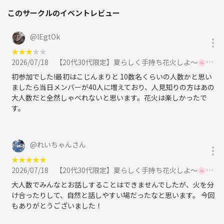
このサークルのイベントレビュー
@
lEgtOk
★
★
★
★
★
2026/07/18
【20代30代限定】夏らしく手持ち花火しよ〜🌸🌸🌸他の花火もあるよ〜🦊🦊に参加
初参加でした!最初はこじんまりと 10数名くらいの人数かと思い
ましたら当日メンバーが40人に増えており、人見知りの方はあの
大人数だと全然しゃべれないと思います。花火は楽しかったで
す。
@
れいちゃんさん
★
★
★
★
★
2026/07/18
【20代30代限定】夏らしく手持ち花火しよ〜🌸🌸🌸他の花火もあるよ〜🦊🦊に参加
大人数でみんなとお話しすることはできませんでしたが、火を分
け合ったりして、自然と話しやすい場だったなと思います。 今回
もありがとうございました！