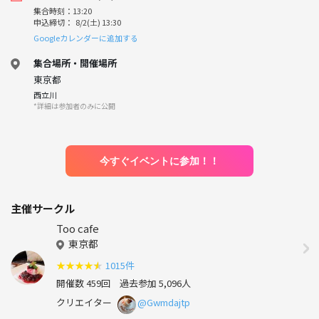
集合時刻：13:20
申込締切： 8/2(土) 13:30
Googleカレンダーに追加する
集合場所・開催場所
東京都
西立川
*詳細は参加者のみに公開
今すぐイベントに参加！！
主催サークル
Too cafe
東京都
★
★
★
★
★
1015件
開催数 459回
過去参加 5,096人
クリエイター
@Gwmdajtp