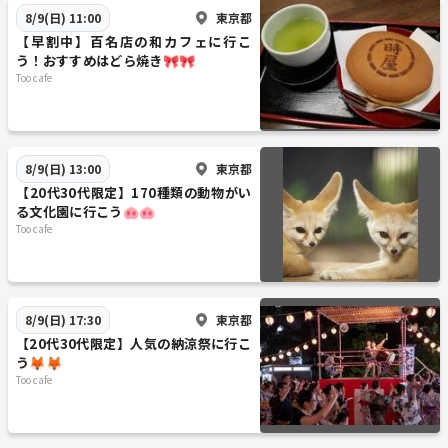
東京都
8/9(日) 11:00
【早割中】百名店の和カフェに行こ
う！おすすめはどら焼き🎀🎀
Too cafe
東京都
8/9(日) 13:00
【20代30代限定】170種類の動物がい
る文化園に行こう🐽🐽
Too cafe
東京都
8/9(日) 17:30
【20代30代限定】人気の納涼祭に行こ
う🦊🦊
Too cafe