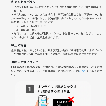
キャンセルポリシー
その他迷惑行為
・イベント開始の7日前までにキャンセルされた場合はポイント含め全額返金
されます。
・それ以降にキャンセルされた場合は、事前決済金額のうち、下記のキャンセ
ル料率がキャンセル料になり、決済金額とポイントのそれぞれからキャンセル
料を差し引いた金額が返金されます。
・6日前から4日前まで: 30%
・3日前以降: 100%
・ただし、お申し込み後 1時間以内（イベント当日のキャンセルは除く）にキ
ャンセルされた場合は全額返金されます。
中止の場合
最少催行人数に達しない場合、および天候不順など主催者の判断によりイベン
トが中止される場合があります。その場合、参加料金は全額返金されます。
連絡先交換について
LINE等の個人情報の取得・交換については双方同意のうえ慎重に行ってくださ
い。連絡先交換のルール（禁止事項等）について詳しくは
こちら
をご覧くださ
い。