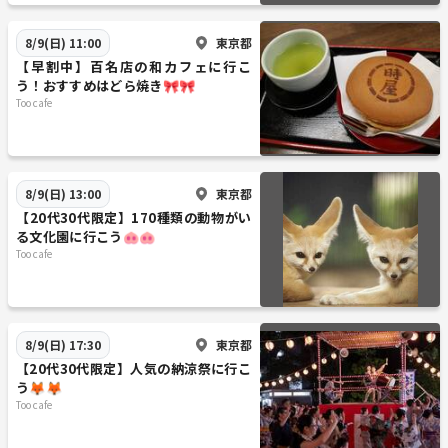
東京都
8/9(日) 11:00
【早割中】百名店の和カフェに行こ
う！おすすめはどら焼き🎀🎀
Too cafe
東京都
8/9(日) 13:00
【20代30代限定】170種類の動物がい
る文化園に行こう🐽🐽
Too cafe
東京都
8/9(日) 17:30
【20代30代限定】人気の納涼祭に行こ
う🦊🦊
Too cafe