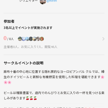
クリエイター
@Ririm
参加者
3名以上でイベントが実施されます
0
/ 8人
主催者0人、お気に入り7人、閲覧46人
サークルイベントの説明
麻布十番の中心地に位置する隠れ家的なヨーロピアンバル クルでは、樽
生のドイツビールと新鮮な有機野菜を使用した料理を堪能できます🌸
🌸🌸
ビールは種類豊富で、店内でのんびりとお気に入りの一杯を見つける楽
しみがあります🍒🍒🍒