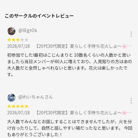
このサークルのイベントレビュー
@
lEgtOk
★
★
★
★
★
2026/07/18
【20代30代限定】夏らしく手持ち花火しよ〜🌸🌸🌸他の花火もあるよ〜🦊🦊に参加
初参加でした!最初はこじんまりと 10数名くらいの人数かと思い
ましたら当日メンバーが40人に増えており、人見知りの方はあの
大人数だと全然しゃべれないと思います。花火は楽しかったで
す。
@
れいちゃんさん
★
★
★
★
★
2026/07/18
【20代30代限定】夏らしく手持ち花火しよ〜🌸🌸🌸他の花火もあるよ〜🦊🦊に参加
大人数でみんなとお話しすることはできませんでしたが、火を分
け合ったりして、自然と話しやすい場だったなと思います。 今回
もありがとうございました！