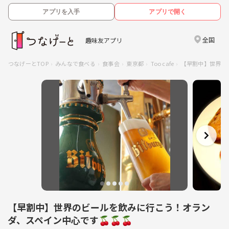
アプリを入手
アプリで開く
全国
趣味友アプリ
つなげーとTOP
みんなで食べる
食事会
東京都
Too cafe
【早割中】世界の
【早割中】世界のビールを飲みに行こう！オラン
ダ、スペイン中心です🍒🍒🍒