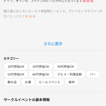
ドイツ、オランダ、スペインのビールが中心となってます🐽🐽🐽
個人店にはレモンビールと修道院ビールこと、ヴァイエンステファンが
気になってます🦊🦊🦊
ヨーロッパのビールが気になる方は是非、参加してみてくださ〜い🌸
🌸
※当日の仕入れ状況によってはオーダー出来ないメニューもございま
さらに表示
す。ご了承ください。
飲食代各自負担
カテゴリー
チャージ料550円
20代参加OK
30代参加OK
40代参加OK
当日アラカルト予約
50代参加OK
60代参加OK
グルメ・料理全般
バー
お会計割り勘の予定
飲み会
お酒
ビールイベント
麻布
禁止事項
勧誘、ナンパ
サークルイベントの基本情報
他サークルの宣伝
主催者の指示に従わない