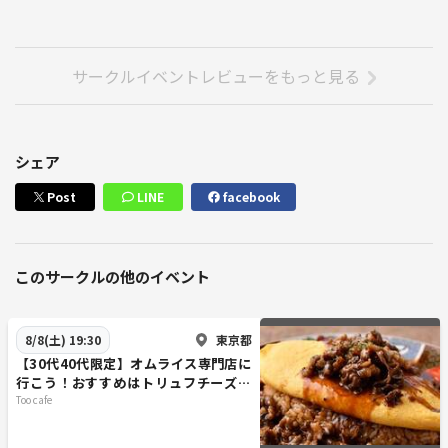
サークルイベントレビューをもっと見る
シェア
Post
LINE
facebook
このサークルの他のイベント
東京都
8/8(土) 19:30
【30代40代限定】オムライス専門店に
行こう！おすすめはトリュフチーズソ
ースのオムライスです🐽🐽
Too cafe