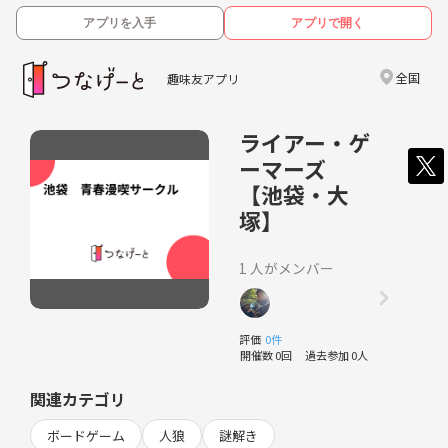
アプリを入手
アプリで開く
全国
趣味友アプリ
ライアー・ゲ
ーマーズ
【池袋・大
塚】
1 人がメンバー
評価
0件
開催数 0回
過去参加 0人
関連カテゴリ
ボードゲーム
人狼
謎解き