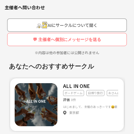
人を騙し、欺き、このゲームに挑んでください。
主催者へ問い合わせ
ーーーーーーーーーーーーーーーーー
はじめまして、当サークルの主催者である【ハヤト】と申します。(23
AIにサークルについて聞く
歳男)
初めてでもリピーターの方でも、ワクワクするイベントを考えていきた
💬 主催者へ個別にメッセージを送る
いと思っておりますのでよろしくお願いします！
※内容は他の参加者には公開されません
ライアーゲーム
(簡単な心理戦ゲーム)
あなたへのおすすめサークル
ボードゲーム
人狼ゲーム
飲みゲーム
ALL IN ONE
謎解きゲーム
ボードゲーム
日帰り旅行
おさんぽ
評価
0件
などの開催を予定していますが、
東京都
逃走中や、海、BBQ、スノボ合宿、運動会
芸能人YouTuberがやってるようなゲーム
(乃木坂工事中やジャニーズ番組でやってるようなゲームを，チーム戦