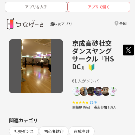
アプリを入手
アプリで開く
全国
趣味友アプリ
京成高砂社交
ダンスヤング
サークル『HS
DC』🔰
61 人がメンバー
★
★
★
★
★
72件
開催数 89回
過去参加 168人
関連カテゴリ
社交ダンス
初心者歓迎
京成高砂