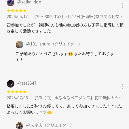
@
seika_don
もその時に教えて頂きたいです
★
★
★
★
★
2026/05/17
【20〜30代中心】5月17日(日曜日)京成高砂社交ダンスヤングサークル【初心者🔰歓迎】に参加
持ち物は動きやすい格好であればいいです
初参加でしたが、講師の方も他の参加者の方も丁寧に指導して頂
室内履きがあると嬉しいですがない場合は靴下でも大丈夫です！
き楽しく活動できました！
@
101_shura
（クリエイター）
ご参加ありがとうございます😊 またお待ちしておりま
す！
@
sss2547
★
★
★
★
★
2025/07/06
【7/6（日）ゆるゆるペアダンス】初回無料！ツナゲート分キャッシュバック！でダンス2種目！初心者歓迎！土曜夜に暇な方!に参加
緊張しましたが皆さん優しくて、楽しく参加できました^_^また
よろしくお願いします🤲
@
スネ夫
（クリエイター）