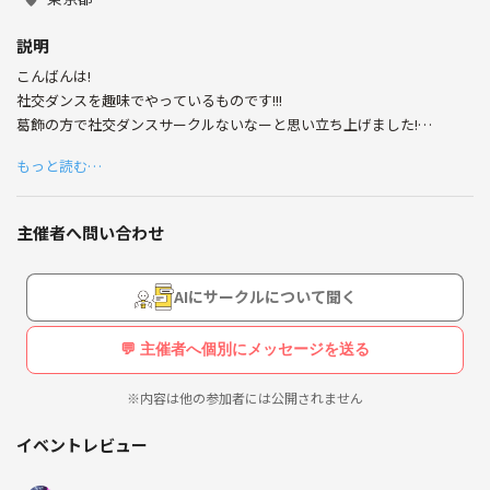
説明
日々楽しく過ごせたらいいなと思ってます。。
こんばんは!
社交ダンスを趣味でやっているものです!!!
葛飾の方で社交ダンスサークルないなーと思い立ち上げました!
もっと読む…
主催者の僕がプロではないので今回は初心者限定ではじめましたが久々
でもうほとんど覚えてないよーって方や久しぶりだよって方がいたら連
絡いただけたらと思います
主催者へ問い合わせ
開催場所は下記の通りとなっております
h ttps://ud-dance-hall.business.site/
AIにサークルについて聞く
あくまで普及が目的ですので参加費は会場代の1000円のみでやらせて頂
きます!
💬 主催者へ個別にメッセージを送る
設立したばかりで人が集まるかも不安ですので参加したい方は連絡お願
※内容は他の参加者には公開されません
いいたします!
年齢
イベントレビュー
性別
名前