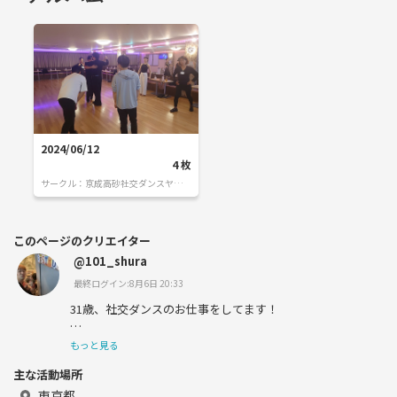
2024/06/12
4
枚
サークル：
京成高砂社交ダンスヤング
サークル『HSDC』🔰
このページのクリエイター
@101_shura
最終ログイン:8月6日 20:33
31歳、社交ダンスのお仕事をしてます！
もっと見る
主な活動場所
趣味はお酒を飲むこととダンス？
東京都