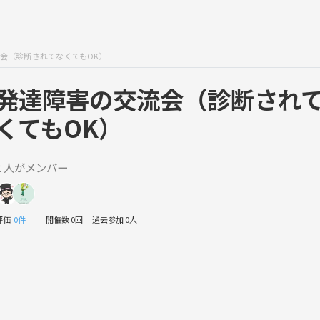
会（診断されてなくてもOK）
発達障害の交流会（診断され
くてもOK）
2 人がメンバー
評価
0件
開催数 0回
過去参加 0人