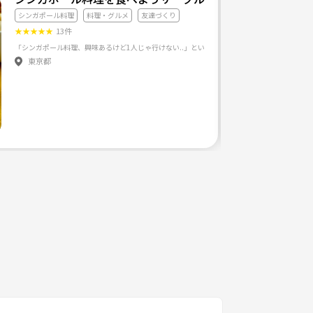
シンガポール料理
料理・グルメ
友達づくり
★
★
★
★
★
13件
「シンガポール料理、興味あるけど1人じゃ行けない..」という方から「シンガポール料理大
フランス語で日常を意味する 「オーディネール」 日常に新たな彩りを加え、 より素敵な時間を過ご
東京都