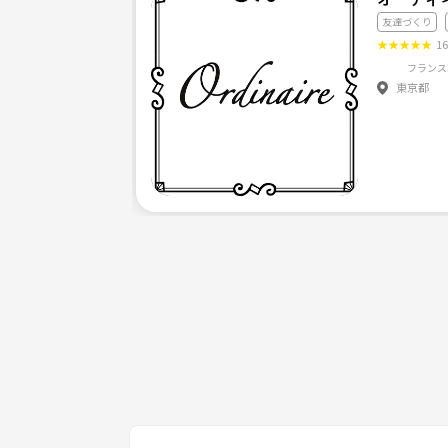
友達づくり
★
★
★
★
★
1
東京都