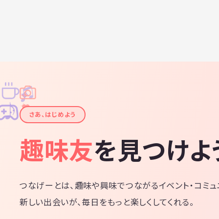
♫
✧
✦
✦
♪
✧
さあ、はじめよう
趣味友
を見つけよ
つなげーとは、趣味や興味でつながるイベント・コミュ
新しい出会いが、毎日をもっと楽しくしてくれる。