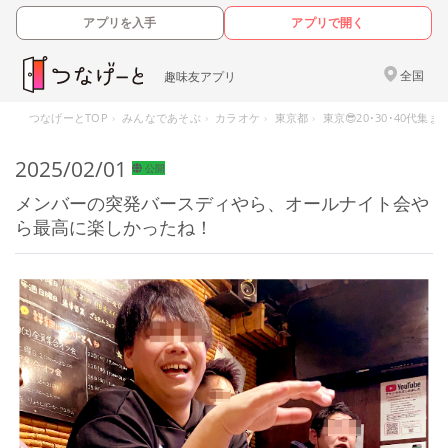
アプリを入手
アプリで開く
全国
趣味友アプリ
つなげーとTOP
みんなであそぶ
カラオケ
東京都
東京😎20･30･40
2025/02/01
公開
メンバーの突発バースディやら、オールナイト会や
ら最高に楽しかったね！