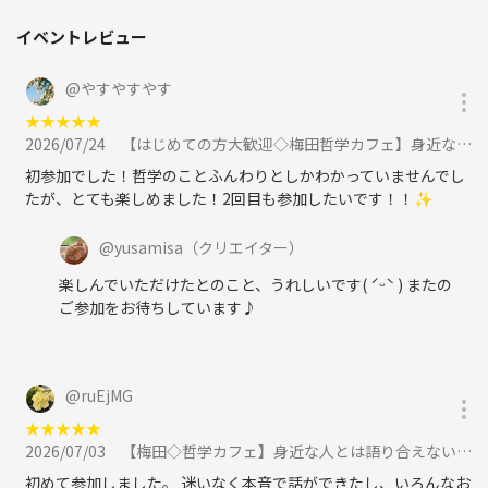
イベントレビュー
@
やすやすやす
★
★
★
★
★
2026/07/24
【はじめての方大歓迎◇梅田哲学カフェ】身近な人とは語り合えない哲学について語りましょうに参加
初参加でした！哲学のことふんわりとしかわかっていませんでし
たが、とても楽しめました！2回目も参加したいです！！✨
@
yusamisa
（クリエイター）
楽しんでいただけたとのこと、うれしいです( ˊᵕˋ ) またの
ご参加をお待ちしています♪
@
ruEjMG
★
★
★
★
★
2026/07/03
【梅田◇哲学カフェ】身近な人とは語り合えない哲学について語りましょう に参加
初めて参加しました。 迷いなく本音で話ができたし、いろんなお