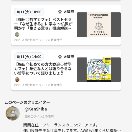
大阪府
8/11(火) 10:00
【梅田◇哲学カフェ】ベストセラ
ー『なぜ生きる』に学ぶ ～仏教が
明かす「生きる意味」徹底解説～
わたしcafe/目からウロコの東洋哲学
大阪府
8/11(火) 14:00
【梅田◇初めての方大歓迎◇哲学
カフェ】身近な人とは語り合えな
い哲学について語りましょう
わたしcafe/目からウロコの東洋哲学
このページのクリエイター
@KenShiba
最終ログイン:1時間前
関西在住 フリーランスのエンジニアです。
運用設計を主な仕事をしてます。AWSも1年くらい構築で