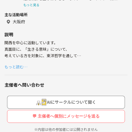
使ってました。
もっと見る
主な活動場所
猫好きで自宅には8匹猫がいます🐈
大阪府
説明
関西を中心に活動しています。
真面目に、「生きる意味」について、
考えている方を対象に、東洋哲学を通して
学んでいます。
もっと読む…
*****
♡姉妹サークル♡
◎わたしcafe
主催者へ問い合わせ
◎・ZEN・
こちらのサークルも同じく人生を真面目に
考えることを学んでいます。
AIにサークルについて聞く
💬 主催者へ個別にメッセージを送る
※内容は他の参加者には公開されません