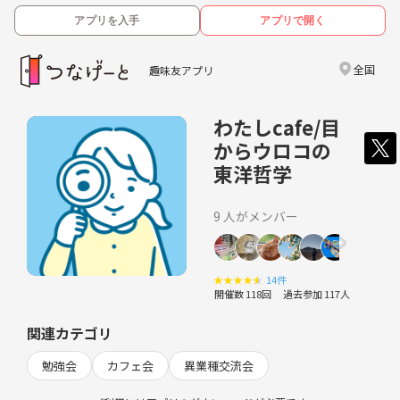
アプリを入手
アプリで開く
全国
趣味友アプリ
わたしcafe/目
からウロコの
東洋哲学
9 人がメンバー
★
★
★
★
★
14件
開催数 118回
過去参加 117人
関連カテゴリ
勉強会
カフェ会
異業種交流会