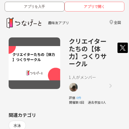
アプリを入手
アプリで開く
全国
趣味友アプリ
クリエイター
たちの【体
力】つくりサ
ークル
1 人がメンバー
評価
0件
開催数 0回
過去参加 0人
関連カテゴリ
水泳