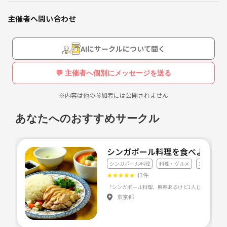
☺️
仕事はIT系のフルリモート。若くもないけどおばさんでも
主催者へ問い合わせ
ない年代ですが、老若男女いとわず、コミュニケーション
を取ることが好きなポジティブな人見知り（ポジ見知り）
AIにサークルについて聞く
💬 主催者へ個別にメッセージを送る
※内容は他の参加者には公開されません
あなたへのおすすめサークル
シンガポール料理を食べようサークル
シンガポール料理
料理・グルメ
友達づくり
★
★
★
★
★
13件
「シンガポール料理、興味あるけど1人じゃ行けない
東京都