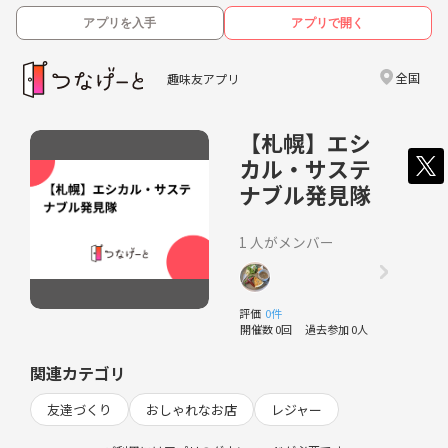
アプリを入手
アプリで開く
全国
趣味友アプリ
【札幌】エシ
カル・サステ
ナブル発見隊
1 人がメンバー
評価
0件
開催数 0回
過去参加 0人
関連カテゴリ
友達づくり
おしゃれなお店
レジャー