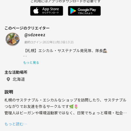
ご利用にはアプリのダウンロードが必要です
このページのクリエイター
@sdzeeez
最終ログイン:2022年11月13日 13:21
【札幌】エシカル・サステナブル発見隊、隊長🕵🏻‍♀️
「お買いもの」という行為が好きで、その楽しさを突き詰
もっと見る
めたら、自然と、そもそもが一点ものの古着や、生産背景
主な活動場所
に奥深いストーリーのあるサステナブル・エシカル商品が
好きになっていました。
北海道
札幌でサステナブルなサービスや商品、ライフスタイルに
説明
興味のある友達を作りたくて、イベント企画を行ってま
札幌のサステナブル・エシカルなショップを訪問したり、サステナブル
す。
つながりでお友達を作るサークルです🌿🌷
【属性】基本的には雑食です😌ビーガン食も喜んでいた
管理人はビーガンや環境活動家ではなく、日常でちょっと環境・社会に
だきます。
いいことを探せたらいいな♪というノリでやってます。
もっと読む…
1人だと気が引けるレストランやショップに一緒に遊びに行きませんか