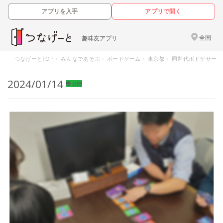
アプリを入手
アプリで開く
全国
趣味友アプリ
つなげーとTOP
みんなであそぶ
ボードゲーム
東京都
同世代ボドゲサークル(
2024/01/14
公開