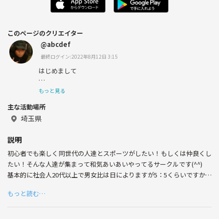
このページのクリエイター
@abcdef
最終ログイン:2022年8月12日 3:15
はじめまして
もっと見る
主な活動場所
現在埼玉の県外勢です
埼玉県
社会人になって見知らぬ土地にきて
説明
日々をより充実させようと思ってます！
初心者でも楽しく同世代の人達とスポーツがしたい！もしくは仲良くし
同じ考え方の人仲良くしてください！
たい！そんな人達が集まって和気あいあいやってるサークルです(^^)
基本的に社会人20代以上で男女比は日によりますが5：5くらいですかね
ぇ
もっと読む…
人数も10人以上は集まります！！！
勿論、経験者の方も大歓迎です！
ちゃんと手加減してくださいね！笑