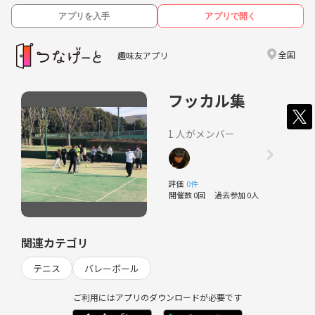
アプリを入手
アプリで開く
全国
趣味友アプリ
フッカル集
1 人がメンバー
評価
0件
開催数 0回
過去参加 0人
関連カテゴリ
テニス
バレーボール
ご利用にはアプリのダウンロードが必要です