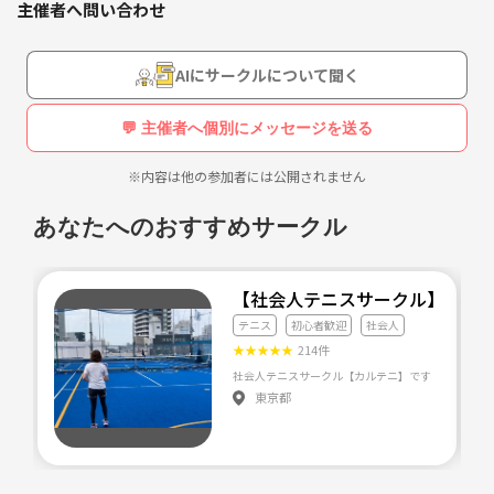
主催者へ問い合わせ
詳細は連絡ください〜
AIにサークルについて聞く
💬 主催者へ個別にメッセージを送る
※内容は他の参加者には公開されません
あなたへのおすすめサークル
【社会人テニスサークル】カル
テニス
初心者歓迎
社会人
★
★
★
★
★
214件
東京都