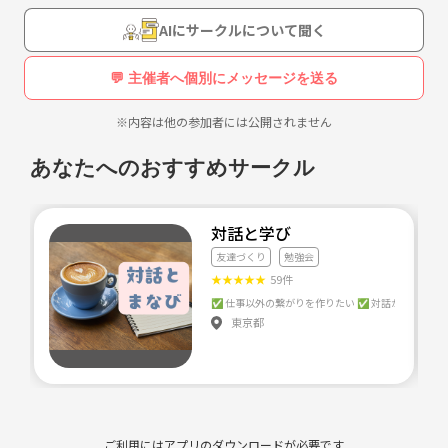
目標を立てて、達成に向かって励ましあったり知識を共有したいと考え
ています。
AIにサークルについて聞く
〇こんな人はお断り！
💬 主催者へ個別にメッセージを送る
FXの本質を理解している人ならわかると思いますが、手法は10人10色
なので、他人のやり方を否定したり馬鹿にして雰囲気を壊すような方は
※内容は他の参加者には公開されません
受け付けません。
また、仕事の話をするのは大歓迎ですが、マルチ等の勧誘や商材営業等
あなたへのおすすめサークル
の方もお控え願います。
〇こんなグループにしたい！
対話と学び
だれも否定することなく、自由に意見を言い合える、分かち合える、だ
友達づくり
勉強会
から嫌な気にもならないし気を使うことがない、
★
★
★
★
★
59件
話して遊んで学んで、せっかくやるなら楽しみたいですよね。
東京都
〇なにをやるの？？
・月1以上でカフェやレンタルスペースを借りてFX雑談会を開催しま
す！
・オンラインで気まぐれに話したり、お互いの手法や目標発表会開催も
したいです。
・今後メンバーと意見を交わして皆で大きくしていくつもりです。
ご利用にはアプリのダウンロードが必要です