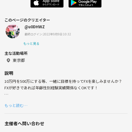
このページのクリエイター
@u0DHWZ
最終ログイン:2022年9月9日 10:32
もっと見る
主な活動場所
東京都
説明
10万円を500万にする等、一緒に目標を持ってFXを楽しみませんか？
FXが好きであれば年齢性別経験実績関係なくOKです！
〇自己紹介
もっと読む…
FX歴2年目のコウチャです。FXは大好きで検証したりトレードしたり楽
しんでますが、コツコツ資金を増やしていく中で飽きてしまいギャンブ
ルトレードしてしまう。。みたいなパターンが多いです。笑
主催者へ問い合わせ
そんな個人作業が多い中でのモチベーション維持のために、それぞれが