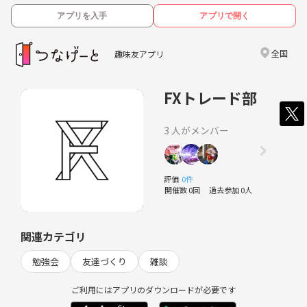
アプリを入手
アプリで開く
全国
趣味友アプリ
FXトレード部
3 人がメンバー
評価
0件
開催数 0回
過去参加 0人
関連カテゴリ
勉強会
友達づくり
雑談
ご利用にはアプリのダウンロードが必要です