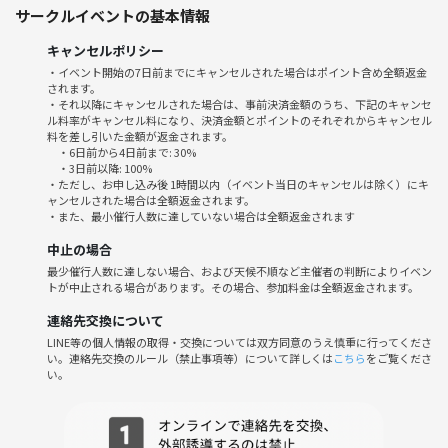
サークルイベントの基本情報
※「内田」で9名で予約しています
｟対象｠30代〜50代
キャンセルポリシー
｟人数｠9名 最小5名
・イベント開始の7日前までにキャンセルされた場合はポイント含め全額返金
※長丁場ですので、途中参加退室全然OKです😄
されます。
・それ以降にキャンセルされた場合は、事前決済金額のうち、下記のキャンセ
ル料率がキャンセル料になり、決済金額とポイントのそれぞれからキャンセル
🚭禁煙です
料を差し引いた金額が返金されます。
🚭室内は加熱式タバコはOKですが、当サークルの参加者の方は禁煙で
・6日前から4日前まで: 30%
お願いします。加熱式タバコは紙タバコより匂いは抑えられています
・3日前以降: 100%
・ただし、お申し込み後 1時間以内（イベント当日のキャンセルは除く）にキ
が、場所によっては若干タバコの匂いがするかもしれません。できるだ
ャンセルされた場合は全額返金されます。
けタバコの匂いから遠いお席にすることはできますので、ご希望がござ
・また、最小催行人数に達していない場合は全額返金されます
いましたら主催にお声がけください。
中止の場合
最少催行人数に達しない場合、および天候不順など主催者の判断によりイベン
✳️当日のお支払いはございません。
トが中止される場合があります。その場合、参加料金は全額返金されます。
✳️席替え随時
連絡先交換について
✳️参加人数によっては待機の時間がございます
LINE等の個人情報の取得・交換については双方同意のうえ慎重に行ってくださ
✳️ドリンク(ペットボトルのみ)、軽食、食事は持ち込みOK
い。連絡先交換のルール（禁止事項等）について詳しくは
こちら
をご覧くださ
✳️お酒持ち込み不可ですが店内販売はしています
い。
✳️臭いのキツイもの不可
🀄━━━━━━━━━━━━━🀄