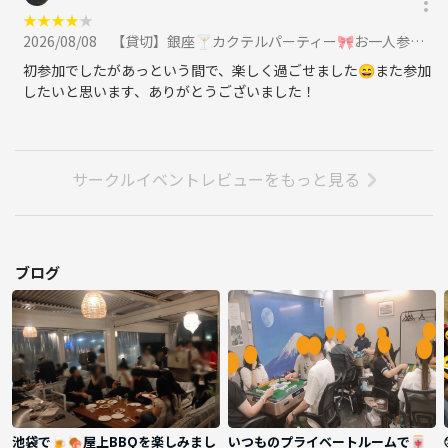
★
★
★
★
★
2026/08/08
【貸切】銀座🍸カクテルパーティー🎀お一人参加限定・初参加の方大歓迎😀30代中盤～40代の方限定に参加
初参加でしたがあっという間で、楽しく過ごせました😄また参加
したいと思います、ありがとうございました！
サークルイベントレビューをもっと見る
ブログ
池袋で🍺🍖屋上BBQを楽しみまし
いつものプライベートルームで🀄