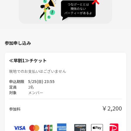
麻雀は単なるゲームの枠を超えた面白さがあります。少しでも興味のあ
る方はぜひお越しください😄
━━━━━━━━━━━━━━
≪イベント中止の条件≫
前日の21時までに参加者が最小開催人数に満たない場合。
参加申し込み
≪キャンセルについて≫
イベントページに記載のキャンセルポリシーに準じます
≪早割1≫チケット
◎当サークルのイベントに初参加の方は、「つなげーと仲介料500円」
現地でのお支払いはございません
がプラスされます。2回目以降は不要です。
申込期限 5/25(日) 23:55
定員
2名
■主催者からのお願い■
対象
メンバー
・熱のある方、体調の悪い方は参加をご遠慮ください
・大声での会話はお止めください
￥2,200
参加料
■以下の場合参加をお断りします。
・社会人らしくない風貌、言動の方
・他の参加者に迷惑行為を行なう方