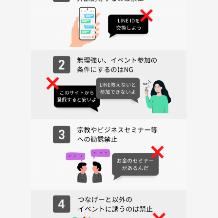
🔴体調が悪い方は参加を控えて下さい。無理に参加されると体調を崩す
だけでなく、他の参加者に風邪などを移したりする可能性があります。
🀄━━━━━━━━━━━━━🀄
《当日のザックリとした流れ》
12:50〜12:55集合+自己紹介
13:00〜14:30半荘
14:30〜14:40休憩
14:40〜16:10半荘
16:10〜16:20休憩
16:20〜17:50半荘
17:50〜18:00片付け、退店
━━━━━━━━━━━━━━
🙋アンジャッシュ児嶋さんのわかりやすい麻雀動画はこちら
https://youtu.be/PwIGq1dYVek?si=nKSDgPzDBh_aGPVI
━━━━━━━━━━━━━━
≪麻雀とは≫
麻雀一緒にやりませんか！こんなに面白いゲームはありません^^;ゲー
ムの王様中の王様と言われているほど世界中で愛されてるゲームです☆
ルールは10分で覚えられる簡単なゲームです！ずっとワクワクドキドキ
できるゲームです♪その面白さを知ればきっと夢中になりますよ♪