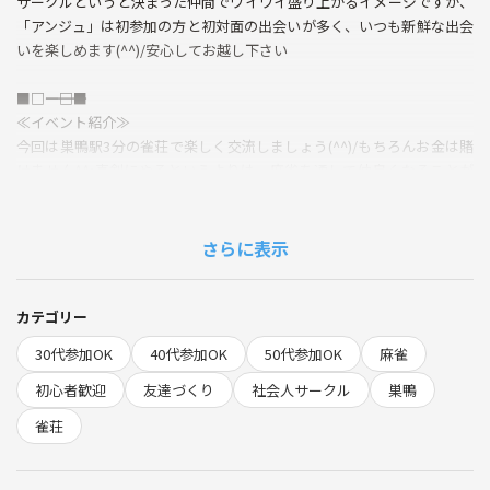
サークルというと決まった仲間でワイワイ盛り上がるイメージですが、
「アンジュ」は初参加の方と初対面の出会いが多く、いつも新鮮な出会
いを楽しめます(^^)/安心してお越し下さい
■□――――――――――□■
≪イベント紹介≫
今回は巣鴨駅3分の雀荘で楽しく交流しましょう(^^)/もちろんお金は賭
けません^^;真剣にやるというよりは、麻雀を通して仲良くなることが
目的です😄お酒は持ち込みはできませんが、店内販売はやっています。
初めての方もぜひお越しください😄
さらに表示
🔰麻雀初心者の方には、イベント前に分かりやすくルール説明会を行
いますので、安心してお申込みください(^^)/
━━━━━━━━━━━━━━
カテゴリー
≪イベント詳細≫
30代参加OK
40代参加OK
50代参加OK
麻雀
｟日時｠6/15(日)13:00～18:00
｟集合時間｠ 12:50～12:55
初心者歓迎
友達づくり
社会人サークル
巣鴨
｟場所｠麻雀クラブITSUMO
雀荘
豊島区巣鴨２丁目９−５ 若杉ビル ６F
https://maps.app.goo.gl/v2ppHuFcETa3ZRKG7
｟集合場所｠直接お店にお越しください