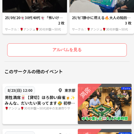
25/09/20👻30代40代👻「怖いけ
25/9/7静かに燃える🔥大人の知的エ
ど、笑える夜」の会を開催しました
2 枚
ンタメ🀄麻雀交流会🀄30代40代(50
3 枚
😄
代OK)を開催しました
サークル：🌹アンジュ🌹30代中盤～50代前
サークル：🌹アンジュ🌹30代中盤～50代前
半の友達作りサークル
半の友達作りサークル
アルバムを見る
このサークルの他のイベント
東京都
8/23(日) 12:00
男性満席🀄【貸切】ほろ酔い麻雀🍺✨
みんな、だいたい笑ってます🤣 初参加
大歓迎！
🌹アンジュ🌹30代中盤～50代前半の友達作りサー
クル