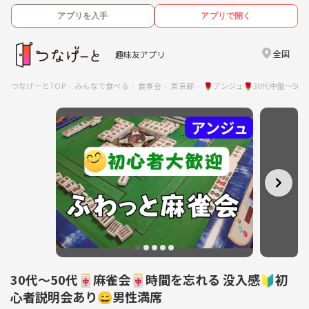
アプリを入手
アプリで開く
全国
趣味友アプリ
つなげーとTOP
みんなで食べる
食事会
東京都
🌹アンジュ🌹30代中盤～5
30代〜50代🀄麻雀会🀄時間を忘れる 没入感🔰初
心者説明会あり😄男性満席