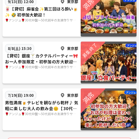
東京都
9/13(日) 12:00
🀄【貸切】麻雀会✨️第三回ほろ酔い🍺
✨ 🤣 初参加大歓迎！
🌹アンジュ🌹30代中盤～50代前半の友達作りサー
クル
東京都
8/8(土) 15:30
【貸切】銀座🍸カクテルパーティー🎀
お一人参加限定・初参加の方大歓迎😀
30代中盤～40代の方限定
🌹アンジュ🌹30代中盤～50代前半の友達作りサー
クル
東京都
7/19(日) 19:00
男性満席🍺テレビを観ながら乾杯♪ 気
軽に楽しむ大人の飲み会😊【30代40
代】
🌹アンジュ🌹30代中盤～50代前半の友達作りサー
クル