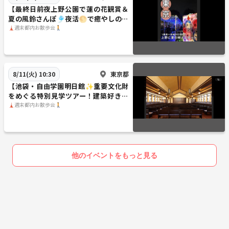
【最終日前夜上野公園で蓮の花観賞＆
夏の風鈴さんぽ🎐夜活🌕で癒やしのひ
とときを体験！
🗼週末都内お散歩会🚶
東京都
8/11(火) 10:30
【池袋・自由学園明日館✨重要文化財
をめぐる特別見学ツアー！建築好き歓
迎／
🗼週末都内お散歩会🚶
他のイベントをもっと見る