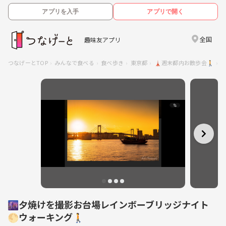
アプリを入手
アプリで開く
全国
趣味友アプリ
つなげーとTOP
みんなで食べる
食べ歩き
東京都
🗼週末都内お散歩会🚶
🌆夕焼けを撮影お台場レインボーブリッジナイト
🌕ウォーキング🚶