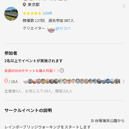
東京都
★
★
★
★
★
339件
開催数 127回
過去参加 887人
クリエイター
@Ｈコバ
参加者
2名以上でイベントが実施されます
友達の分のチケットも購入可能！！
0
/ 10人
主催者0人、お気に入り29人、閲覧221人
サークルイベントの説明
お台場海浜公園から
レインボーブリッジウォーキングをスタートします