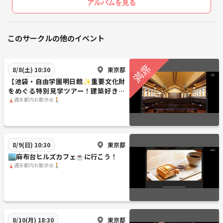
アルバムを見る
このサークルの他のイベント
東京都
8/8(土) 10:30
【池袋・自由学園明日館✨重要文化財
をめぐる特別見学ツアー！建築好き歓
迎／
🗼週末都内お散歩会🚶
東京都
8/9(日) 10:30
🏙️麻布台ヒルズカフェ☕️に行こう！
🗼週末都内お散歩会🚶
東京都
8/10(月) 18:30