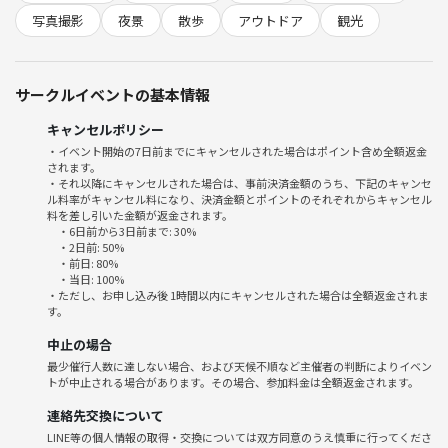
写真撮影
夜景
散歩
アウトドア
観光
サークルイベントの基本情報
キャンセルポリシー
・イベント開始の7日前までにキャンセルされた場合はポイント含め全額返金
されます。
・それ以降にキャンセルされた場合は、事前決済金額のうち、下記のキャンセ
ル料率がキャンセル料になり、決済金額とポイントのそれぞれからキャンセル
料を差し引いた金額が返金されます。
・6日前から3日前まで: 30%
・2日前: 50%
・前日: 80%
・当日: 100%
・ただし、お申し込み後 1時間以内にキャンセルされた場合は全額返金されま
す。
中止の場合
最少催行人数に達しない場合、および天候不順など主催者の判断によりイベン
トが中止される場合があります。その場合、参加料金は全額返金されます。
連絡先交換について
LINE等の個人情報の取得・交換については双方同意のうえ慎重に行ってくださ