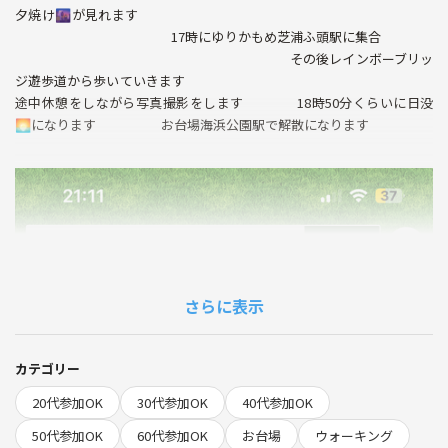
夕焼け🌆が見れます
17時にゆりかもめ芝浦ふ頭駅に集合
その後レインボーブリッ
ジ遊歩道から歩いていきます
途中休憩をしながら写真撮影をします 18時50分くらいに日没
🌅になります お台場海浜公園駅で解散になります
さらに表示
カテゴリー
20代参加OK
30代参加OK
40代参加OK
50代参加OK
60代参加OK
お台場
ウォーキング