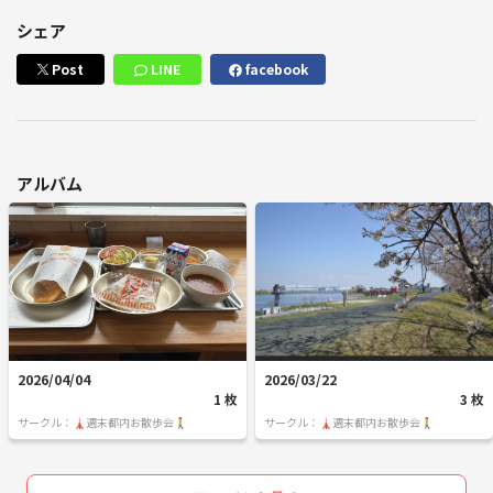
シェア
Post
LINE
facebook
アルバム
2026/04/04
2026/03/22
1 枚
3 枚
サークル：🗼週末都内お散歩会🚶
サークル：🗼週末都内お散歩会🚶