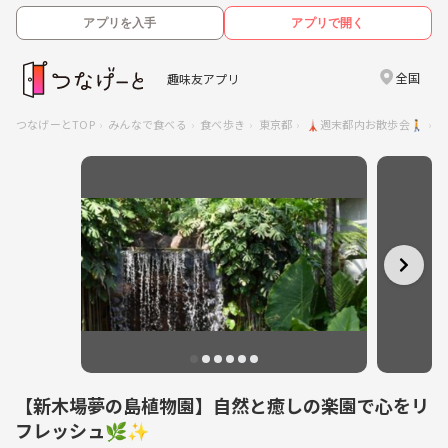
アプリを入手
アプリで開く
全国
趣味友アプリ
つなげーとTOP
みんなで食べる
食べ歩き
東京都
🗼週末都内お散歩会🚶
【新木場夢の島植物園】自然と癒しの楽園で心をリ
フレッシュ🌿✨