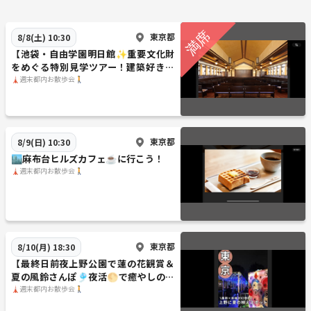
東京都
8/8(土) 10:30
【池袋・自由学園明日館✨重要文化財
をめぐる特別見学ツアー！建築好き歓
迎／
🗼週末都内お散歩会🚶
東京都
8/9(日) 10:30
🏙️麻布台ヒルズカフェ☕️に行こう！
🗼週末都内お散歩会🚶
東京都
8/10(月) 18:30
【最終日前夜上野公園で蓮の花観賞＆
夏の風鈴さんぽ🎐夜活🌕で癒やしのひ
とときを体験！
🗼週末都内お散歩会🚶