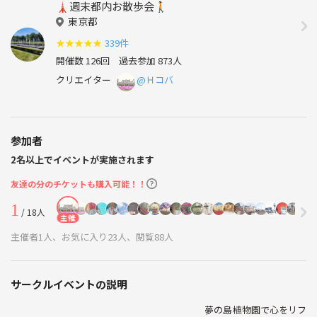
🗼週末都内お散歩会🚶
東京都
★
★
★
★
★
339件
開催数 126回
過去参加 873人
クリエイター
@Ｈコバ
参加者
2名以上でイベントが実施されます
友達の分のチケットも購入可能！！
1
/ 18人
主催
主催者1人、お気に入り23人、閲覧88人
サークルイベントの説明
夢の島植物園で心をリフ