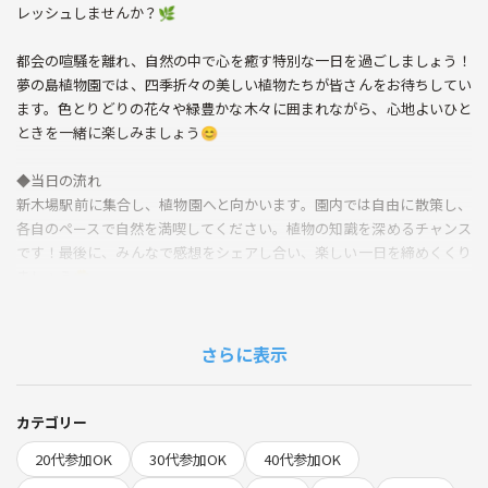
レッシュしませんか？🌿
都会の喧騒を離れ、自然の中で心を癒す特別な一日を過ごしましょう！
夢の島植物園では、四季折々の美しい植物たちが皆さんをお待ちしてい
ます。色とりどりの花々や緑豊かな木々に囲まれながら、心地よいひと
ときを一緒に楽しみましょう😊
◆当日の流れ
新木場駅前に集合し、植物園へと向かいます。園内では自由に散策し、
各自のペースで自然を満喫してください。植物の知識を深めるチャンス
です！最後に、みんなで感想をシェアし合い、楽しい一日を締めくくり
ましょう🌼
💰入館料300円ほどかかります❗️
🌱サークルの雰囲気
私たちのサークルは、自然を愛する仲間たちが集まるアットホームな雰
さらに表示
囲気です。初めての方も、お一人での参加も大歓迎！みんなで和気あい
あいとした時間を過ごし、自然の美しさを共有しましょう。参加者同士
の交流を大切にし、楽しい思い出を作ることを目指しています。
カテゴリー
20代参加OK
30代参加OK
40代参加OK
⚠️注意事項⚠️