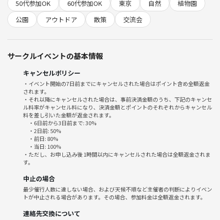
以下の行為はご遠慮ください。
50代参加OK
60代参加OK
東京
自然
植物園
・勧誘や営業など
公園
アウトドア
散策
交流会
運営側の指示に従わない方や、参加者としてふさわしくないと判断され
た方は、参加をお断りする場合があります。皆さんが安心して楽しめる
環境を作るため、ご協力をお願いします。
サークルイベントの基本情報
自然の中でリフレッシュし、素敵な仲間と楽しい時間を過ごしましょ
キャンセルポリシー
う！皆さんのご参加を心よりお待ちしています🌟
・イベント開始の7日前までにキャンセルされた場合はポイント含め全額返金
されます。
・それ以降にキャンセルされた場合は、事前決済金額のうち、下記のキャンセ
ル料率がキャンセル料になり、決済金額とポイントのそれぞれからキャンセル
料を差し引いた金額が返金されます。
・6日前から3日前まで: 30%
・2日前: 50%
・前日: 80%
・当日: 100%
・ただし、お申し込み後 1時間以内にキャンセルされた場合は全額返金されま
す。
中止の場合
最少催行人数に達しない場合、および天候不順など主催者の判断によりイベン
トが中止される場合があります。その場合、参加料金は全額返金されます。
連絡先交換について