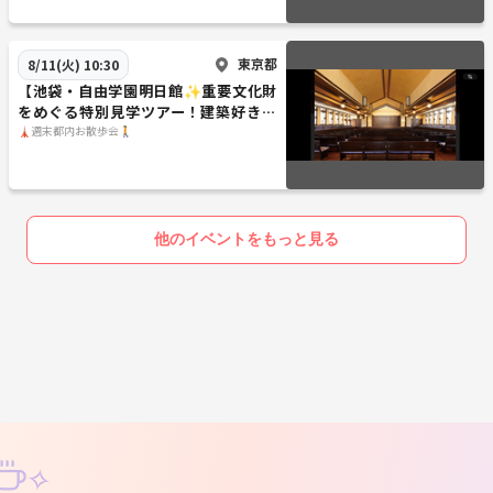
東京都
8/11(火) 10:30
【池袋・自由学園明日館✨重要文化財
をめぐる特別見学ツアー！建築好き歓
迎／
🗼週末都内お散歩会🚶
他のイベントをもっと見る
✧