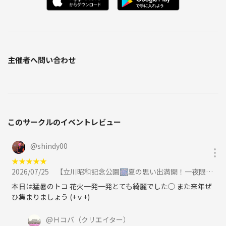
主催者へ問い合わせ
このサークルのイベントレビュー
@
shindy00
★
★
★
★
★
2026/07/25
【立川昭和記念公園🎆夏の思い出満開！一夜限りの花火スペシャルに参加
本日は猛暑のトコ 花火一発一発とても綺麗でした◯ また来年ぜ
ひ集まりましょう (+ｖ+)
@
Ｈコバ
（クリエイター）