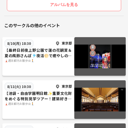
アルバムを見る
このサークルの他のイベント
東京都
8/10(月) 18:30
【最終日前夜上野公園で蓮の花観賞＆
夏の風鈴さんぽ🎐夜活🌕で癒やしのひ
とときを体験！
🗼週末都内お散歩会🚶
東京都
8/11(火) 10:30
【池袋・自由学園明日館✨重要文化財
をめぐる特別見学ツアー！建築好き歓
迎／
🗼週末都内お散歩会🚶