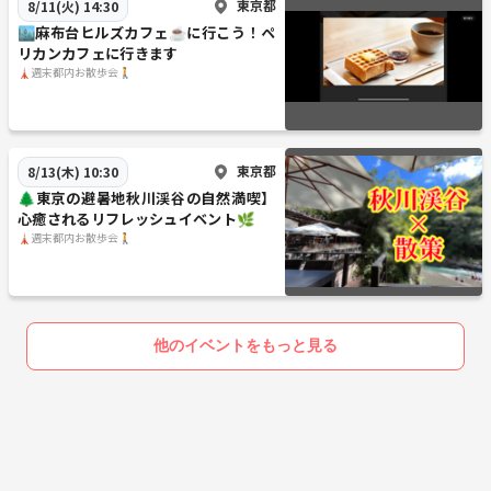
東京都
8/11(火) 14:30
🏙️麻布台ヒルズカフェ☕️に行こう！ペ
リカンカフェに行きます
🗼週末都内お散歩会🚶
東京都
8/13(木) 10:30
🌲東京の避暑地秋川渓谷の自然満喫】
心癒されるリフレッシュイベント🌿
🗼週末都内お散歩会🚶
他のイベントをもっと見る