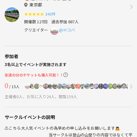
東京都
★
★
★
★
★
343件
開催数 127回
過去参加 887人
クリエイター
@Ｈコバ
参加者
3名以上でイベントが実施されます
友達の分のチケットも購入可能！！
0
/ 15人
主催者0人、お気に入り24人、閲覧159人
サークルイベントの説明
⚠️こちら大人気イベントの為早めの申し込みをお願いします🙇
当サークルは登山の山登りの内容ではなくて平