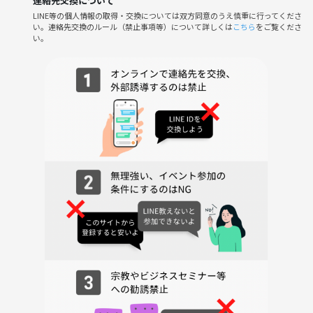
連絡先交換について
LINE等の個人情報の取得・交換については双方同意のうえ慎重に行ってくださ
い。連絡先交換のルール（禁止事項等）について詳しくは
こちら
をご覧くださ
⚠️注意事項⚠️
い。
以下の行為はご遠慮ください。
・勧誘、営業、
サークルやイベントの輪を乱す行動をする方、運営側の指示に従ってい
ただけない方や運営側が参加者様としてふさわしくないと判断した方
は、参加をお断りする場合がございます。
皆さんと一緒に楽しい一日を過ごせることを楽しみにしています！ぜひ
ご参加ください！