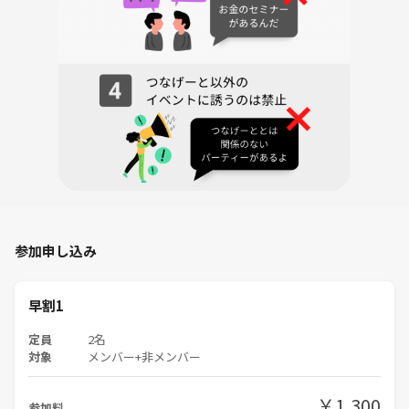
参加申し込み
早割1
定員
2名
対象
メンバー+非メンバー
￥1,300
参加料