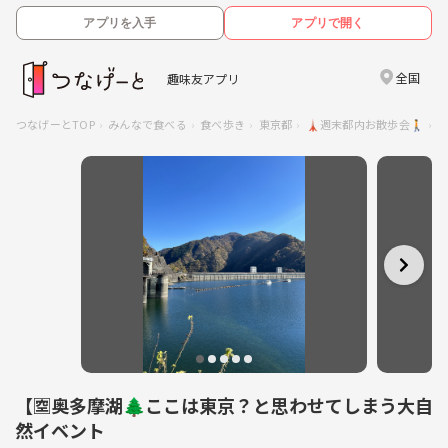
アプリを入手
アプリで開く
全国
趣味友アプリ
つなげーとTOP
みんなで食べる
食べ歩き
東京都
🗼週末都内お散歩会🚶
【🈳奥多摩湖🌲ここは東京？と思わせてしまう大自
然イベント