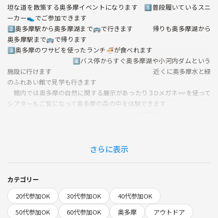
坦な道を散策する奥多摩イベントになります 1️⃣普段履いているスニ
ーカー👟でご参加できます
2️⃣奥多摩駅から奥多摩湖まで🚌で行きます 帰りも奥多摩湖から
奥多摩駅まで🚌で帰ります
3️⃣奥多摩のワサビを使ったランチ🍜が食べれます
4️⃣バス停からすぐ奥多摩湖や小河内ダムという
施設に行けます 近くに奥多摩水と緑
のふれあい館で見学も行きます
館内では奥多摩の自然に関する展示があったり３Dメガネ👓を使って
シアターもご覧になって奥多摩の森の中を体験できます
入館無料です
館内では奥多摩のお土産も購入できます
春の訪れを感じる季節がやってきました！ 🌲今年は奥多摩の美しい
新緑を楽しむイベントを開催します。自然の中でリフレッシュるしなが
さらに表示
ら、色とりどりの新緑を満喫しましょう！ 皆さんと一緒に素敵な思
い出を作りたいです😊
桜も満開🌸予想です 桜の奥多摩湖を楽しみ
カテゴリー
ましょう
20代参加OK
30代参加OK
40代参加OK
◆当日の流れ
50代参加OK
60代参加OK
奥多摩
アウトドア