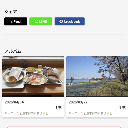
シェア
Post
LINE
facebook
アルバム
2026/04/04
2026/03/22
1 枚
3 枚
サークル：🗼週末都内お散歩会🚶
サークル：🗼週末都内お散歩会🚶