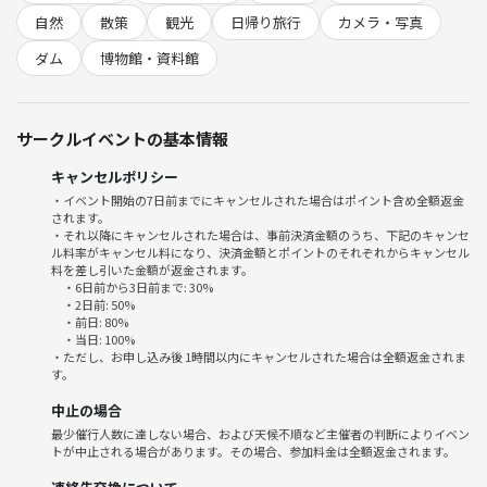
⭐️集合場所はJR青梅線の奥多摩駅です 11時23分着の🚃でお越
自然
散策
観光
日帰り旅行
カメラ・写真
しください
イベント数日前に参加
ダム
博物館・資料館
者に改めて通知はしますご確認ください🙇
奥多摩駅着きましたらお昼を駅前のお店で食べます🍚
時間がありましたら近くの氷川渓谷に行きます 🚌奥多摩湖へバス🚌で
サークルイベントの基本情報
行きます 🕓奥多摩駅13時10発のバスで🚌15分くらいです
バス片道390円ほどです！ ⭐️奥多摩湖と小河内ダム
キャンセルポリシー
散策します 50分程度⭐️近くの奥多摩森と水の資料館に行きます
・イベント開始の7日前までにキャンセルされた場合はポイント含め全額返金
されます。
⭐️バスで🚌奥多摩駅
・それ以降にキャンセルされた場合は、事前決済金額のうち、下記のキャンセ
へ帰ります ⭐️奥多摩駅で解散をします！
ル料率がキャンセル料になり、決済金額とポイントのそれぞれからキャンセル
🕰️奥多摩駅16時30分くらいになると思います
料を差し引いた金額が返金されます。
・6日前から3日前まで: 30%
🟢都内でも有名なスポットです 🌲奥多摩湖は東京の有名
・2日前: 50%
な観光地になります ⭐️湖や新緑が好きな方
・前日: 80%
・当日: 100%
⭐️ダムが好きな方 ⭐️カメラ📷撮影好きな
・ただし、お申し込み後 1時間以内にキャンセルされた場合は全額返金されま
方ご参加お待ちしてます😊
す。
🌱サークルの雰囲気
中止の場合
私たちのサークルは、自然を愛する仲間が集まるアットホームな雰囲気
最少催行人数に達しない場合、および天候不順など主催者の判断によりイベン
です。初めて参加される方も大歓迎！お一人での参加でもすぐに打ち解
トが中止される場合があります。その場合、参加料金は全額返金されます。
けられるよう、みんなで楽しい時間を過ごせるよう心がけています。自
然の中でリラックスしながら、新しい友達を作りましょう！