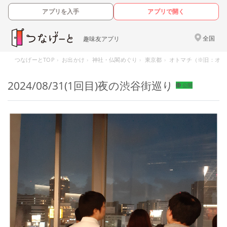
アプリを入手
アプリで開く
全国
趣味友アプリ
つなげーとTOP
お出かけ
神社・仏閣めぐり
東京都
オトマチ（※旧：オト
2024/08/31(1回目)夜の渋谷街巡り
公開