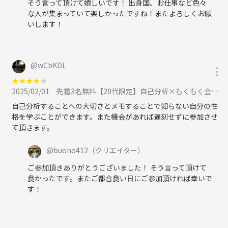
そう言って頂けて嬉しいです！ 出身国、お仕事など色々
な人が集まっていて楽しかったですね！またよろしくお願
いします！
@
wCbKDL
★
★
★
★
★
2025/02/01
先着3名無料【20代限定】自己分析×もくもく会【メモの魔力】に参加
自己分析することへの大切さとメモすることで知らない自分の性
格を学ぶことができます。また機会があれば遅刻せずに参加させ
て頂きます。
@
buono412
（クリエイター）
ご参加頂きありがとうございました！ そう言って頂けて
良かったです。またご都合良い日にご参加頂ければ幸いで
す！