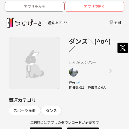
アプリを入手
アプリで開く
全国
趣味友アプリ
ダンス＼(^o^)
／
1 人がメンバー
評価
0件
開催数 0回
過去参加 0人
関連カテゴリ
スポーツ全般
ダンス
ご利用にはアプリのダウンロードが必要です