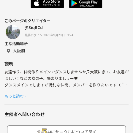
このページのクリエイター
@3iqBCd
最終ログイン:2020年9月20日 19:24
主な活動場所
大阪府
説明
友達作り、仲間作りメインでダンスしませんか♫大阪にきて、お友達が
ほしい！などの女の子、集まりましょー❤︎
ダンスメインでしますが特別な仲間、メンバーを作りたいです（＾Ｏ
＾）
もっと読む…
20代前半の同い年で集まってわいわいダンスしよー(*^o^*)
主催者へ問い合わせ
AIにサークルについて聞く