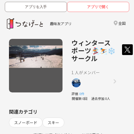
アプリを入手
アプリで開く
全国
趣味友アプリ
ウィンタース
ポーツ🏂⛷❄️
サークル
1 人がメンバー
評価
0件
開催数 0回
過去参加 0人
関連カテゴリ
スノーボード
スキー