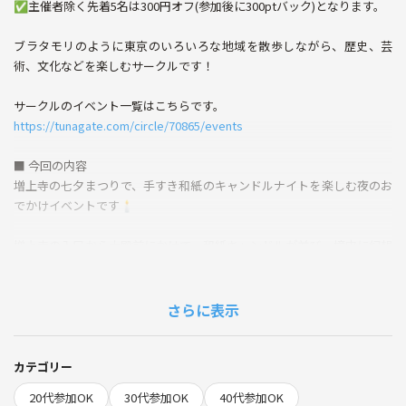
✅主催者除く先着5名は300円オフ(参加後に300ptバック)となります。
ブラタモリのように東京のいろいろな地域を散歩しながら、歴史、芸
術、文化などを楽しむサークルです！
サークルのイベント一覧はこちらです。
https://tunagate.com/circle/70865/events
■ 今回の内容
増上寺の七夕まつりで、手すき和紙のキャンドルナイトを楽しむ夜のお
でかけイベントです🕯️
増上寺の入口から大殿前にかけて、和紙キャンドルが並び、境内に幻想
的な“天の川”のような光景が広がります。東京タワーの灯りと重なる夜
の増上寺は、都心にいることを忘れるような特別な雰囲気です。
さらに表示
キャンドルのやわらかな光、七夕の願いごと、歴史あるお寺の静けさ、
そして背後に見える東京タワー。
華やかな夏祭りというより、ゆっくり眺めて味わう大人の七夕ナイトで
カテゴリー
す。
20代参加OK
30代参加OK
40代参加OK