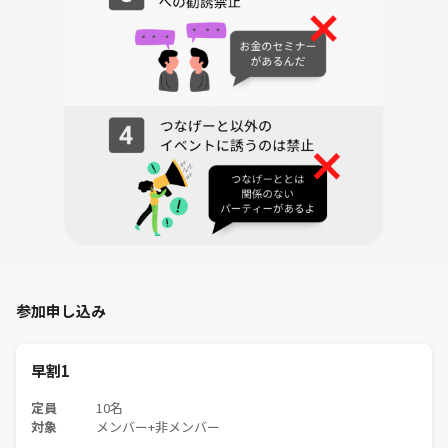
参加申し込み
早割1
定員
10名
対象
メンバー+非メンバー