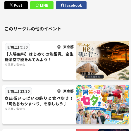
Post
LINE
facebook
このサークルの他のイベント
東京都
8/8(土) 9:50
【入場無料】はじめての能鑑賞。宝生
能楽堂で能をみてみよう！
ゆる歴史散歩会
東京都
8/8(土) 13:30
商店街いっぱいの飾りと食べ歩き！
「阿佐谷七夕まつり」を楽しもう♪
ゆる歴史散歩会