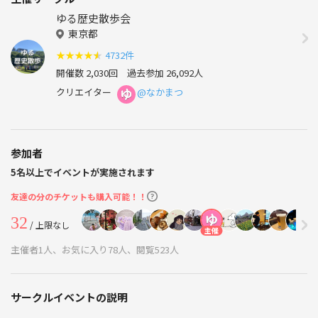
ゆる歴史散歩会
東京都
★
★
★
★
★
4732件
開催数 2,030回
過去参加 26,092人
クリエイター
@なかまつ
参加者
5名以上でイベントが実施されます
友達の分のチケットも購入可能！！
32
/ 上限なし
主催
主催者1人、お気に入り78人、閲覧523人
サークルイベントの説明