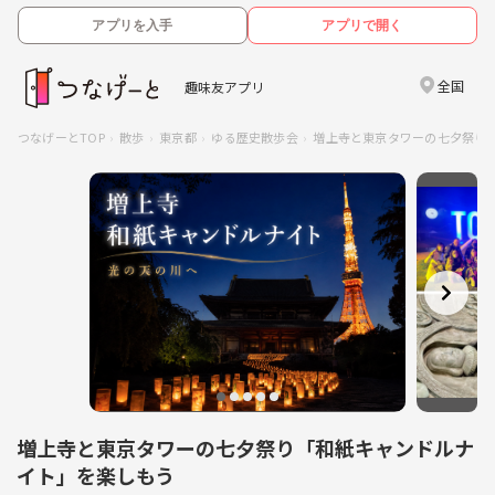
アプリを入手
アプリで開く
全国
趣味友アプリ
つなげーとTOP
散歩
東京都
ゆる歴史散歩会
増上寺と東京タワーの七夕祭り
増上寺と東京タワーの七夕祭り「和紙キャンドルナ
イト」を楽しもう