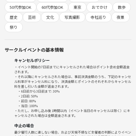
写真を撮りたい方、夜の寺社が好きな方、東京らしい幻想的な風景を見
50代参加OK
60代参加OK
東京
おでかけ
散歩
たい方におすすめです📸
歴史
芸術
文化
写真撮影
寺社巡り
夜景
初参加・一人参加でも気軽にどうぞ。
祭り
■ 流れ
①集合、自己紹介
②会場散策
サークルイベントの基本情報
③周辺散策（※）
④時間になったら終了
キャンセルポリシー
・イベント開始の7日前までにキャンセルされた場合はポイント含め全額返金
されます。
※時間があれば東京タワーにも行こうともいます！
・それ以降にキャンセルされた場合は、事前決済金額のうち、下記のキャンセ
ル料率がキャンセル料になり、決済金額とポイントのそれぞれからキャンセル
■ 下記ご了承の上お申し込みください
料を差し引いた金額が返金されます。
・6日前から3日前まで: 30%
※ポイントバックはイベント終了後2日以内に行われます。完了したら
・2日前: 50%
ダイレクトメッセージで通知がきます。確認できない場合はお手数です
・前日: 80%
・当日: 100%
がなかまつまでご連絡ください。
・ただし、お申し込み後 1時間以内（イベント当日のキャンセルは除く）にキ
※小雨開催、大雨中止。主催者の主観で決めます（降水量2mmが目
ャンセルされた場合は全額返金されます。
安）。中止の場合は全額返金されます。
中止の場合
※キャンセルの場合はメッセージではなくイベントのチケット選択画面
最少催行人数に達しない場合、および天候不順など主催者の判断によりイベン
でしてください。