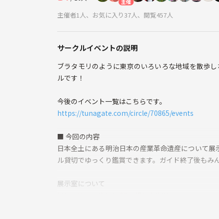
主催
主催者1人、お気に入り37人、閲覧457人
サークルイベントの説明
ブラタモリのように東京のいろいろな地域を散歩しな
ルです！
今後のイベント一覧はこちらです。
https://tunagate.com/circle/70865/events
■ 今回の内容
日本全土にある明治日本の産業革命遺産について展
ル貸切でゆっくり鑑賞できます。ガイド終了後もみ
展示室について
https://www.ihic.jp/l/ja-JP/exhibition
世界遺産「明治日本の産業革命遺産」について