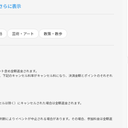
さらに表示
訪
芸術・アート
散策・散歩
る方は満足いくまでいろいろみてみましょう！
ント含め全額返金されます。
、下記のキャンセル料率がキャンセル料になり、決済金額とポイントのそれぞれ
設が天候やトラブルなどで中止となったり入場できなくなったり
て決めます。
く判断することがあります。
のチケット選択画面でしてください。
ンセルは除く）にキャンセルされた場合は全額返金されます。
きないため、遅刻の場合の合流は難しいかもしれません。合流で
確認は遅くなるため連絡は必ずイベントメッセージにしてくださ
判断によりイベントが中止される場合があります。その場合、参加料金は全額返