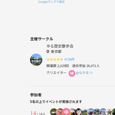
Googleマップで表示
主催サークル
ゆる歴史散歩会
東京都
★
★
★
★
★
4726件
開催数 2,029回
過去参加 26,071人
クリエイター
@なかまつ
参加者
5名以上でイベントが実施されます
14
/ 16人