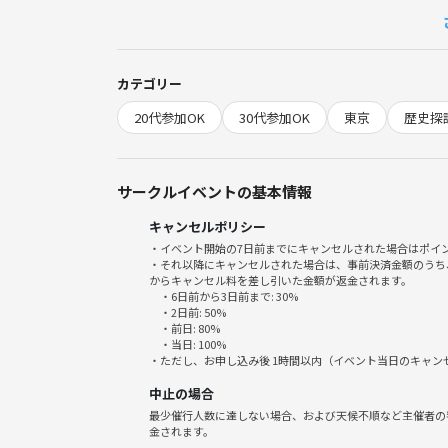
https://10anniversary-jmir.com/
■ 流れ
カテゴリー
①集合・自己紹介
20代参加OK
30代参加OK
東京
歴史探
②移動
③施設見学
④時間になったら終了
サークルイベントの基本情報
※展示が豊富＆資料室もあるので、時間に余裕のあ
キャンセルポリシー
・イベント開始の7日前までにキャンセルされた場合はポイ
■ 下記了承の上ご参加ください
・それ以降にキャンセルされた場合は、事前決済金額のうち
からキャンセル料を差し引いた金額が返金されます。
※本イベントで参加しようとしているイベントや施
・6日前から3日前まで: 30%
する場合があります。その場合はみんなで話し合っ
・2日前: 50%
・前日: 80%
場合は全額返金されます。場合によってはもっと早
・当日: 100%
※キャンセルの場合はメッセージではなくイベント
・ただし、お申し込み後 1時間以内（イベント当日のキャ
※イベント開始後はメッセージの確認がほとんどで
中止の場合
きない場合の責任は負えません。個別メッセージの
最少催行人数に達しない場合、および天候不順など主催者の
い。
金されます。