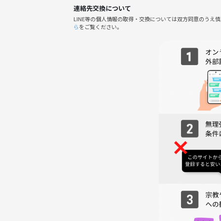
※適宜イベントの様子を撮影いたします。
連絡先交換について
※営業、勧誘、迷惑行為がある場合はつなげーとに
LINE等の個人情報の取得・交換については双方同意のうえ
ら
をご覧ください。
イベントの過去の様子は下の画像をご覧ください🙂