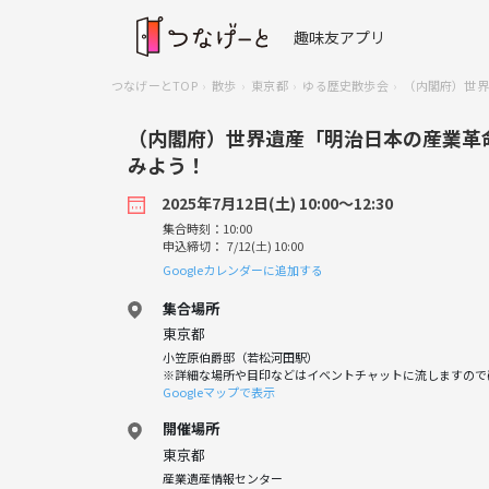
趣味友アプリ
つなげーとTOP
散歩
東京都
ゆる歴史散歩会
（内閣府）世界
（内閣府）世界遺産「明治日本の産業革
みよう！
2025年7月12日(土) 10:00〜12:30
集合時刻：10:00
申込締切： 7/12(土) 10:00
Googleカレンダーに追加する
集合場所
東京都
小笠原伯爵邸（若松河田駅）
※詳細な場所や目印などはイベントチャットに流しますので
Googleマップで表示
開催場所
東京都
産業遺産情報センター