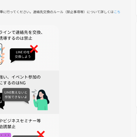
報告の上、今後のイベント参加が不可となります。
慎重に行ってください。連絡先交換のルール（禁止事項等）について詳しくは
こち