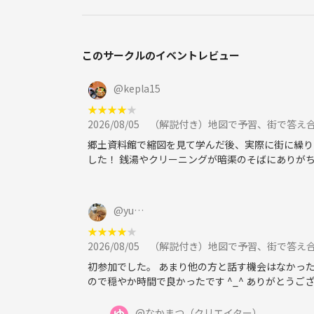
このサークルのイベントレビュー
@
kepla15
★
★
★
★
★
2026/08/05
（解説付き）地図で予習、街で答え
郷土資料館で縮図を見て学んだ後、実際に街に繰り
した！ 銭湯やクリーニングが暗渠のそばにありが
@
yu…
★
★
★
★
★
2026/08/05
（解説付き）地図で予習、街で答え
初参加でした。 あまり他の方と話す機会はなかっ
ので穏やか時間で良かったです ^_^ ありがとうござい
@
なかまつ
（クリエイター）