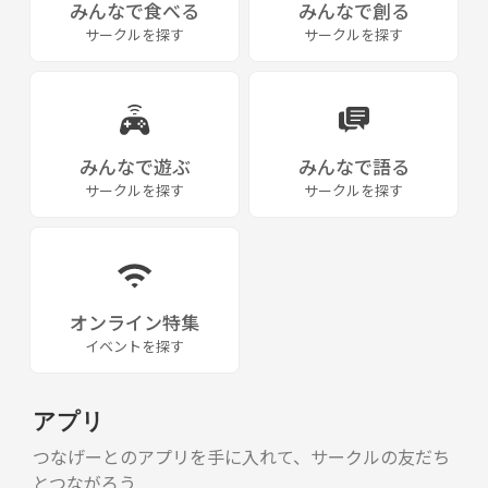
みんなで食べる
みんなで創る
２０２２年２月からスタート
サークルを探す
サークルを探す
中心４人＋登録者３人
「運営」ＭＯＴＯふ（しほ・うすい・空気・りょー）
「企画バックアップ」りんかい教室
みんなで遊ぶ
みんなで語る
サークルを探す
サークルを探す
オンライン特集
イベントを探す
アプリ
つなげーとのアプリを手に入れて、サークルの友だち
とつながろう