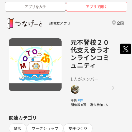
アプリを入手
アプリで開く
全国
趣味友アプリ
元不登校２０
代支え合うオ
ンラインコミ
ュニティ
1 人がメンバー
評価
0件
開催数 0回
過去参加 0人
関連カテゴリ
雑談
ワークショップ
友達づくり