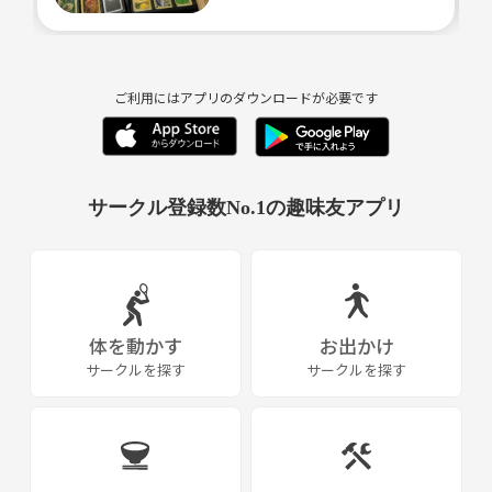
現実は厳しく、これでもプロになれなかったOrz
（これが緊張感が少なくてとても良いです）
（チャットで交流会以外でも情報を伝え合えます）
１０歳で「思考」を初め「我思う故に我有り」に自力で気
✿主に夜８：００～１０：３０
ご利用にはアプリのダウンロードが必要です
付き大人に話したら「それは我思う故に我有りだよ」と指
（仕事終わって自宅からゆっくり参加しやすい）
摘された。
✿途中参加は開始から１時間半後までＯＫ！
自分が最初に気付いた真理でないと、めっさ残念な気持ち
になったｗ
サークル登録数No.1の趣味友アプリ
✿休憩・退出も自分の都合でいつでもＯＫ！
✿親交だけでなく不登校に関する情報交換も。
・
体を動かす
お出かけ
２０２０年８月～２０２２年１月まで行っていた
サークルを探す
サークルを探す
「不登校こそ可能性」という活動で知り合った
元不登校社会人４人が中心となるコミュニティサークル
活きづらい社会で、互いにつながり支え合う活動です！