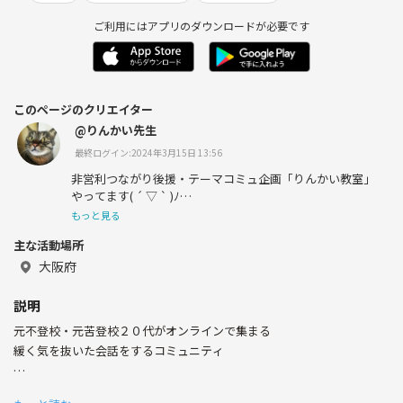
ご利用にはアプリのダウンロードが必要です
このページのクリエイター
@りんかい先生
最終ログイン:2024年3月15日 13:56
非営利つながり後援・テーマコミュ企画「りんかい教室」
やってます( ´ ▽ ` )ﾉ
もっと見る
主な活動場所
【ちょっとメンタル＋ユニーク】をテーマに、色んな交流
大阪府
会・コミュニティを開催！
説明
元不登校・元苦登校２０代がオンラインで集まる
⚠️勧誘・営利目的・スピリチュアル等は🆖
緩く気を抜いた会話をするコミュニティ
元不登校