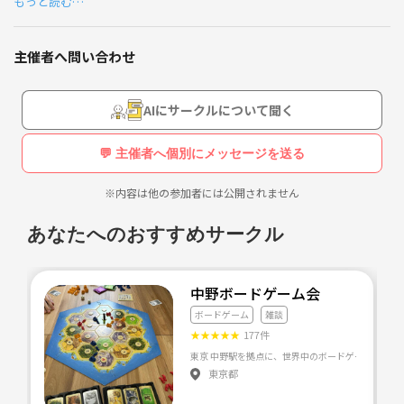
もっと読む…
元苦登校
心の問題やうつ症状改善や元気の分析研究。
起立性調節障害・場面緘黙・ＩＢＳ
上記２０代が対象
不登校問題に関してもアプローチ
主催者へ問い合わせ
「不登校経験者をつなぐバックアップ」
「全国対象」
Skypeでオンライン交流をしています。
AIにサークルについて聞く
匿名・無料で参加ＯＫ！
参加費は３００円
💬 主催者へ個別にメッセージを送る
不登校経験者でも社会でまた
それなりにしんどい思いをしたりします。
運営のお手伝いは常時募集中！！
※内容は他の参加者には公開されません
だからこそ
あなたへのおすすめサークル
不登校だったからこそ、親しくなって構わない
大阪です🐱
気を抜いた人間関係を創って構わない
中野ボードゲーム会
学校や企業が人を縛るなら
ボードゲーム
雑談
過去に美術の展示企画を何十回とやってた人。
その逆の交流になります。
★
★
★
★
★
177件
たった一人の運営で、出品者約１００人・総作品数１００
✿月１，２回オンラインSkypeで交流
０点・・・
東京都
✿ビデオオンですが、顔出し無し・声だけの交流が出来ます。