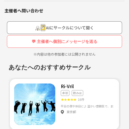
週に1度ペースで開催しています🏓
主催者へ問い合わせ
参加費は500円
ラケットレンタルは+500円
💛友達や恋人を作りたい
です😆
AIにサークルについて聞く
💛職場以外に楽しめる場所が欲しい
=====主催 =====
💬 主催者へ個別にメッセージを送る
今遊同盟🌟
💛気の合う・共通の趣味の友達が欲しい
20代,30代中心の社会人で
※内容は他の参加者には公開されません
という方、大歓迎です♫
純粋にスポーツサークルや飲み会をしていますっ♫
あなたへのおすすめサークル
開催風景▽
インスタグラム
※ナンパ目的等での参加はご遠慮ください。
@imayuujp
Ri-Vril
卓球
飲み会
💛友達や恋人を作りたい
★
★
★
★
★
16件
人見知りの方、一人での参加の方大歓迎です♪☆
💛職場以外に楽しめる場所が欲しい
平日の夜や休日に♪ 温かい雰囲気で、また一緒に活気を
💛気の合う・共通の趣味の友達が欲しい
参加しやすい様、一人参加される方や初参加の方が毎回半
東京都
という方、大歓迎です♫
数近くしめます😆
※ナンパ目的等での参加はご遠慮ください。