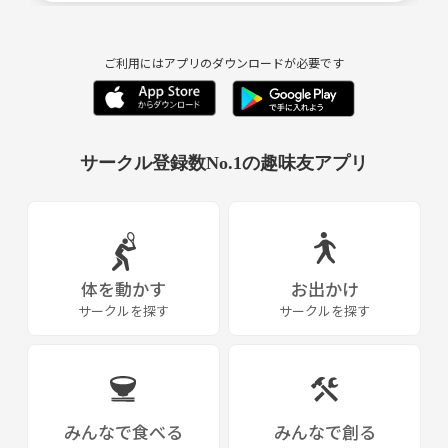
イベント毎に参加集計を取るので、もちろん毎回参加でな
人見知りの方、一人での参加の方大歓迎です♪☆
くて大丈夫です🙆‍♀️
参加しやすい様、一人参加される方や初参加の方が毎回半数近くしめま
ご利用にはアプリのダウンロードが必要です
す😆
イベント毎に参加集計を取るので、もちろん毎回参加でなくて大丈夫で
質問等があればお気軽にお待ちしてますっ💛
す🙆‍♀️
サークル登録数No.1の趣味友アプリ
質問等があればお気軽にお待ちしてますっ💛
応募時に差し支えない程度で、簡単な自己紹介の記載お願
いします🤲
応募時に差し支えない程度で、簡単な自己紹介の記載お願いします🤲
⭐︎名前orニックネーム
⭐︎名前orニックネーム
⭐︎年齢
体を動かす
お出かけ
⭐︎年齢
⭐︎職業
サークルを探す
サークルを探す
⭐︎出身
⭐︎職業
ぜひぜひ一緒に楽しみましょーっ🎶✨
⭐︎出身
※ネットワークビジネスや、保険等勧誘目的での参加はご遠慮くださ
みんなで食べる
みんなで創る
い。