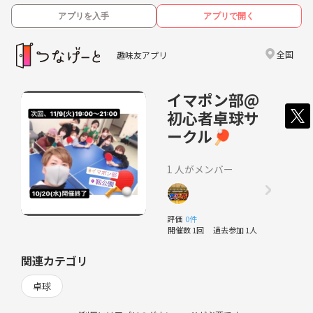
アプリを入手
アプリで開く
全国
趣味友アプリ
イマポン部@
初心者卓球サ
ークル🏓
1 人がメンバー
評価
0件
開催数 1回
過去参加 1人
関連カテゴリ
卓球