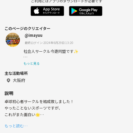
ご利用にはアプリのダウンロードが必要です
このページのクリエイター
@imayuu
最終ログイン:2024年6月29日 13:20
社会人サークル今遊同盟です✨
もっと見る
主な活動場所
20代,30代中心の社会人でバドミントンサークルや飲み会
をしていますっ♫
大阪府
説明
卓球初心者サークルを結成致しました！
開催風景▽
やったことないスポーツですが、
インスタグラム
これがまた面白い🌟
@imayuujp
もっと読む…
現在は本町にて