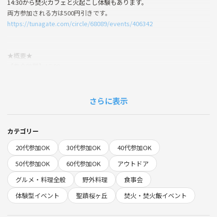
14:30から焚火カフェと火起こし体験もあります。
両方参加される方は500円引きです。
https://tunagate.com/circle/68089/events/406342
★概要★
【集合時間】17:00
【終了時間】21:00予定
【集合場所】JR聖蹟桜ヶ丘駅西口改札前集合(近くに交番アリ)
【持ち物】 防寒具。羽織るもの。現金。ライト(スマホでOK)
さらに表示
【参加費】
・チケット代の他に現地で2500円～お支払いください。早いとお得で
す。(薪、食器、備品代、荷物運搬、食材代、準備費等)
カテゴリー
20代参加OK
30代参加OK
40代参加OK
★前提・注意事項★
・河川での焚火です。
50代参加OK
60代参加OK
アウトドア
・石がゴツゴツしてたり、草が生えてるとこを通ったりします。ヒール
グルメ・料理全般
野外料理
食事会
など非推奨
・現地で焚火を使った料理食べれます。食材費込みです。
体験型イベント
聖蹟桜ヶ丘
焚火・焚火飯イベント
・椅子の用意あります
・色々お手伝いをお願いすることがあります。