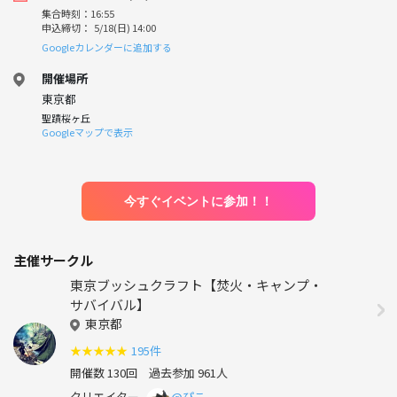
集合時刻：16:55
申込締切： 5/18(日) 14:00
Googleカレンダーに追加する
開催場所
東京都
聖蹟桜ヶ丘
Googleマップで表示
今すぐイベントに参加！！
主催サークル
東京ブッシュクラフト【焚火・キャンプ・
サバイバル】
東京都
★
★
★
★
★
195件
開催数 130回
過去参加 961人
クリエイター
@ぴこ。