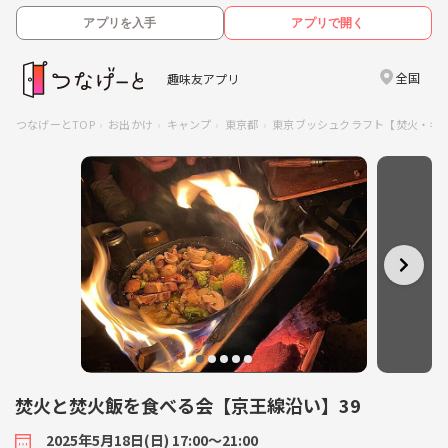
アプリを入手
アプリで開く
全国
趣味友アプリ
つなげーとTOP
お出かけ
キャンプ
東京都
東京ブッシュクラフト【焚火・キ
焚火と焚火飯を食べる会【京王線沿い】39
2025年5月18日(日) 17:00〜21:00