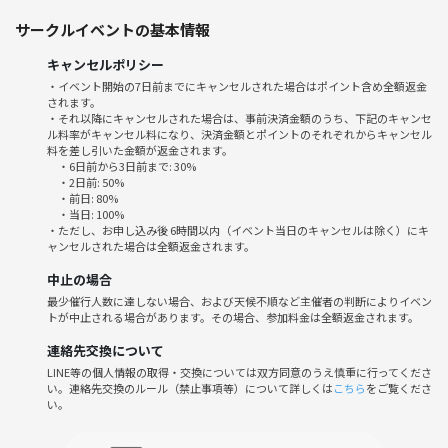
・ゴミはみんなで分担して持ち帰ります。
サークルイベントの基本情報
・煙の臭いが付いたり火の粉が飛ぶことがあります。問題ない恰好でお
越しください。
キャンセルポリシー
・潔癖症の方にはあまりむいてません。
・イベント開始の7日前までにキャンセルされた場合はポイント含め全額返金
されます。
・当日のキャンセルは100％キャンセル料がかかります。
・それ以降にキャンセルされた場合は、事前決済金額のうち、下記のキャンセ
・椅子持参できる方は連絡くださるとうれしいです。
ル料率がキャンセル料になり、決済金額とポイントのそれぞれからキャンセル
・野外活動は気温が下がっても対応できるように基本的には防寒対策が
料を差し引いた金額が返金されます。
・6日前から3日前まで: 30%
必要になります。火があっても寒いときは寒いです。
・2日前: 50%
・つなげーとのシステムが変わったので、リピーターの方はご注意くだ
・前日: 80%
・当日: 100%
さい。
・ただし、お申し込み後 6時間以内（イベント当日のキャンセルは除く）にキ
ャンセルされた場合は全額返金されます。
※毎回こちらで4品～ほど焚火飯作っています。基本十分な量です。お
中止の場合
つまみや飲み物アルコールは参加費に含まれていません。みんなでスー
最少催行人数に達しない場合、および天候不順など主催者の判断によりイベン
パーによるので現地で買い出しの時間あります。差し入れは歓迎です。
トが中止される場合があります。その場合、参加料金は全額返金されます。
過去には豚汁、おでん、ハヤシライス、五目御飯、煮込みラーメン、カ
連絡先交換について
レーライス、豚と白菜のミルフィーユ、水炊き、ホットドック、ピラ
LINE等の個人情報の取得・交換については双方同意のうえ慎重に行ってくださ
い。連絡先交換のルール（禁止事項等）について詳しくは
こちら
をご覧くださ
フ、お雑煮、もつ鍋、アヒージョ＆バケットなどをメインにしていまし
い。
た。