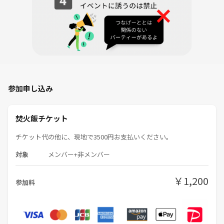
※雨天時は中止の可能性があります。天気予報を見てなるべく前日夜く
らいまでに開催可否の判断をいたします。
中止の場合は全額返金されます。
※5人以上のグループでプライベートでの焚火会の依頼も受け付けでき
ます。会社の同僚、学生時代の友達、つなげーとで知り合った人同士
で、、要相談です。
参加申し込み
府中、調布、八王子、多摩センター、聖蹟桜ヶ丘、高幡不動、分倍河
原、千歳烏山、国分寺、国立、稲城、新宿、渋谷、あたりの方はアクセ
焚火飯チケット
スが比較的良いと思います。
チケット代の他に、現地で3500円お支払いください。
対象
メンバー+非メンバー
￥1,200
参加料