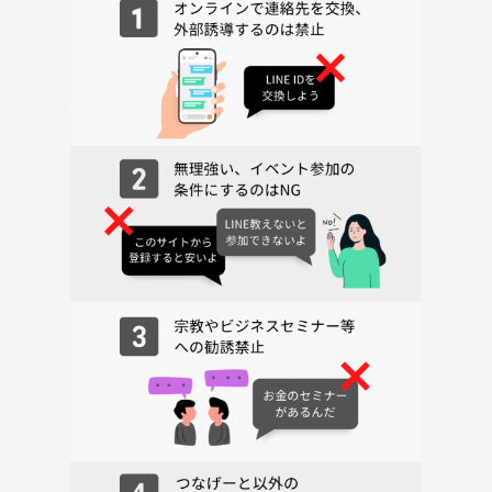
※主催者はJSBブッシュクラフトインストラクター他、アウトドア関連
の資格を複数所持。南米のアマゾン帰りで実技もばっちりです。
【簡易スケジュール例】
17:00集合・買い物
17:30会場へ移動
18:00着火・乾杯予定
18:15焚火飯コース
20:45片付け→解散予定
もう少し詳しいコトはこちらに書いています↓
https://tunagate.com/blogs/2amnQ4OP
※遅れてこられる方は、わかった時点でまず到着時間をご連絡をくださ
い。
5分程度でしたら改札口で待っています。それ以降は、買い出し先の食
品館あおば駅前店に集合。35分以上遅れる方は焚火会場現地集合となり
ます。当日メッセージか電話でやり取りをします。