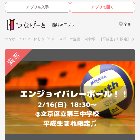
アプリを入手
アプリで開く
全国
趣味友アプリ
つなげーとTOP
体をうごかす
スポーツ全般
東京都
【平成生まれ限定】みんなで