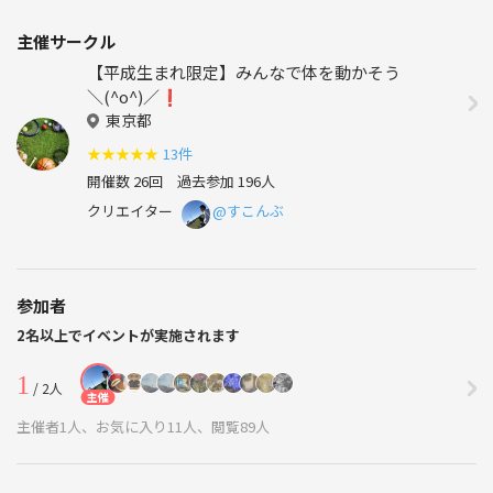
主催サークル
【平成生まれ限定】みんなで体を動かそう
＼(^o^)／❗️
東京都
★
★
★
★
★
13件
開催数 26回
過去参加 196人
クリエイター
@すこんぶ
参加者
2名以上でイベントが実施されます
1
/ 2人
主催
主催者1人、お気に入り11人、閲覧89人