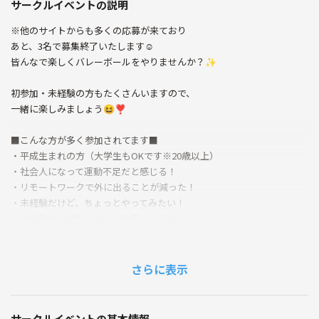
サークルイベントの説明
※他のサイトからも多くの応募が来ており
あと、3名で募集終了いたします☺️
皆んなで楽しくバレーボールをやりませんか？✨
初参加・未経験の方もたくさんいますので、
一緒に楽しみましょう😆❣️
■こんな方が多く参加されてます■
・平成生まれの方（大学生もOKです※20歳以上）
・社会人になって運動不足だと感じる！
・リモートワークで外に出ることが減った！
・未経験だけど、ちょっとやってみたい！
・体を動かして色んな人と仲良くなりたい！
・会社以外でお友達が欲しい！
是非、運動不足解消に
さらに表示
楽しく、スポーツしましょう😁🙌
※あくまで、楽しむ事が目的なのでガチでやりたい方には向かないかも
サークルイベントの基本情報