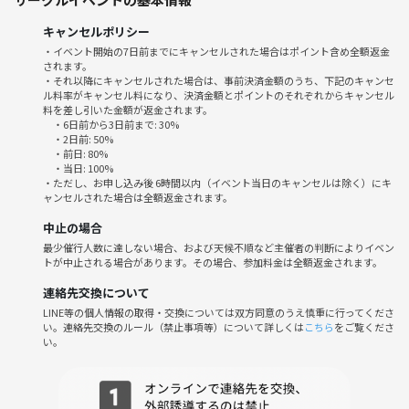
しれません！
ご了承頂けますと幸いです🎵
キャンセルポリシー
・イベント開始の7日前までにキャンセルされた場合はポイント含め全額返金
されます。
■スケジュール■
・それ以降にキャンセルされた場合は、事前決済金額のうち、下記のキャンセ
【日時】2/16(日)18:30～21:00
ル料率がキャンセル料になり、決済金額とポイントのそれぞれからキャンセル
料を差し引いた金額が返金されます。
18:30 学校前集合、更衣室利用可能
・6日前から3日前まで: 30%
～18:50 着替え、準備
・2日前: 50%
18:50 開始🏐
・前日: 80%
・当日: 100%
20:40 終了✨
・ただし、お申し込み後 6時間以内（イベント当日のキャンセルは除く）にキ
～21:00 着替えて体育館を出る♪
ャンセルされた場合は全額返金されます。
21:10～22:40 軽くご飯(参加希望者で☺️)
中止の場合
最少催行人数に達しない場合、および天候不順など主催者の判断によりイベン
【場所】文京区立茗台中学校
トが中止される場合があります。その場合、参加料金は全額返金されます。
https://maps.app.goo.gl/DLfhnVvkDJXk9tfU7?g_st=com.google.map
s.preview.copy
連絡先交換について
LINE等の個人情報の取得・交換については双方同意のうえ慎重に行ってくださ
い。連絡先交換のルール（禁止事項等）について詳しくは
こちら
をご覧くださ
【参加費】500円
い。
運動できる格好、シューズ(体育館用)をご準備ください♪
飲み物、タオルがあるといいと思います☺️