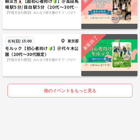
朝ヨガ🧘‍♀【超初心者向け🔰】＠高田馬
場駅5分/目白駅5分（20代～30代限
定）
【平成生まれ限定】みんなで体を動かそう＼(^o^)／
❗️
東京都
8/6(日) 15:00
モルック【初心者向け🔰】＠代々木公
園（20代～30代限定）
【平成生まれ限定】みんなで体を動かそう＼(^o^)／
❗️
他のイベントをもっと見る