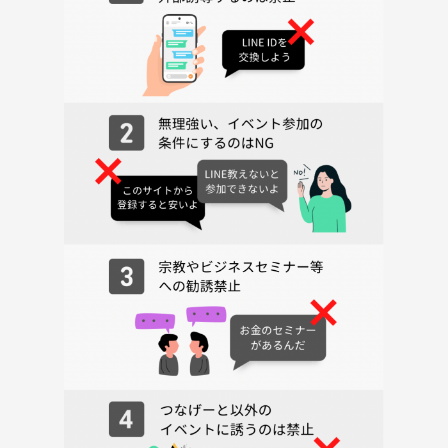
※途中参加、途中退席ももちろんOKです！
※場所が分からない等有れば気軽にご連絡ください(^^)
■参加費用について■
参加費用には、実費、サークル運営費、イベント企画費が含まれていま
す！
今後も楽しいサークルを運営していけるようにご協力宜しくお願いいた
します😊
■禁止行為■
※会を楽しむためにも必ずお読み下さい※
・過度なナンパ行為や迷惑行為
・開催内容や風景写真、動画のSNS等への無許可投稿
・街コンやつなげーと等で開催するイベントの主催者及び関係者の方の
参加
（最近過度なお誘いの報告があったためご遠慮頂いております ）
・ネットワークビジネス、宗教、その他のビジネス勧誘または不動産、
保険、金融商材等の勧誘