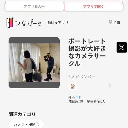
アプリを入手
アプリで開く
全国
趣味友アプリ
ポートレート
撮影が大好き
なカメラサー
クル
1 人がメンバー
評価
0件
開催数 0回
過去参加 0人
関連カテゴリ
カメラ・撮影会