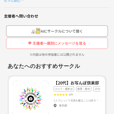
もっと読む…
っているけど使い方がわからないからこの機会に使い方を学びたい。な
どと思っている方は是非撮影会しましょう。被写体モデルさんも歓迎し
ます。
主催者へ問い合わせ
AIにサークルについて聞く
💬 主催者へ個別にメッセージを送る
※内容は他の参加者には公開されません
あなたへのおすすめサークル
【20代】お写んぽ倶楽部
カメラ・撮影会
散策・散歩
20代友達づくり
★
★
★
★
★
4件
東京都