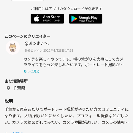
ご利用にはアプリのダウンロードが必要です
このページのクリエイター
@あっきぃ〜。
最終ログイン:2022年4月28日 17:58
カメラを楽しくやってます。横の繋がりを大事にしてカメ
ラライフをもっと楽しみたいです。ポートレート撮影が好
きです。撮影会、イベントやりたいです。
もっと見る
主な活動場所
千葉県
説明
千葉から東京あたりでポートレート撮影がやりたい方のコミュニティに
なります。人物撮影がとにかくしたい。プロフィール撮影などがした
い。カメラの練習がしてみたい、カメラ仲間が欲しい。カメラの情報が
欲しい。趣味で楽しく撮影がしたい。写真撮影に興味がある。カメラ持