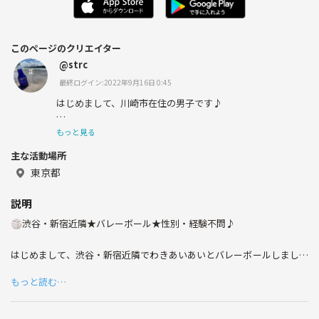
このページのクリエイター
@strc
最終ログイン:2022年9月16日 0:45
はじめまして、川崎市在住の男子です♪
新しいお友達を作りたくて登録しました～
もっと見る
主な活動場所
性別問わず20代の方とつながりたくて、お話してお互いの
情報交換したり、共通の趣味で遊んだりできたら嬉しいで
東京都
す！
説明
🏐渋谷・新宿近隣★バレーボール★性別・経験不問♪
趣味:車(モータースポーツ、観るも走るも)
はじめまして、渋谷・新宿近隣でわきあいあいとバレーボールしましょ
音楽鑑賞(邦ロック)、バレーボールを中心としたス
う👍
ポーツ全般 他
もっと読む…
初心者だけでなく、経験者でも久しぶりで腕慣らしされたい方！
活動日:土日祝で2-3回/月