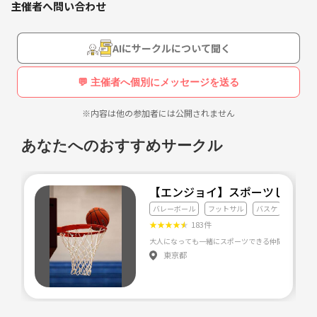
主催者へ問い合わせ
活動場所:渋谷区の体育館、たまに東急線沿線の世田谷区
会費:200-1000円
参加条件:経験・性別不問、すでに集まってるメンバーは初心者多め。
AIにサークルについて聞く
備考:初心者参加可にて、エンジョイ傾向です☆彡
💬 主催者へ個別にメッセージを送る
結論、興味あれば誰でも気兼ねなく連絡欲しいです(笑)
質問も受け付けるので気軽にメッセージください！
※内容は他の参加者には公開されません
あなたへのおすすめサークル
【エンジョイ】スポーツしまし
バレーボール
フットサル
バスケ
★
★
★
★
★
183件
東京都