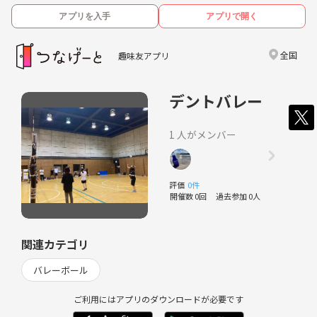
アプリを入手
アプリで開く
全国
趣味友アプリ
デントバレー
1 人がメンバー
評価
0件
開催数 0回
過去参加 0人
関連カテゴリ
バレーボール
ご利用にはアプリのダウンロードが必要です