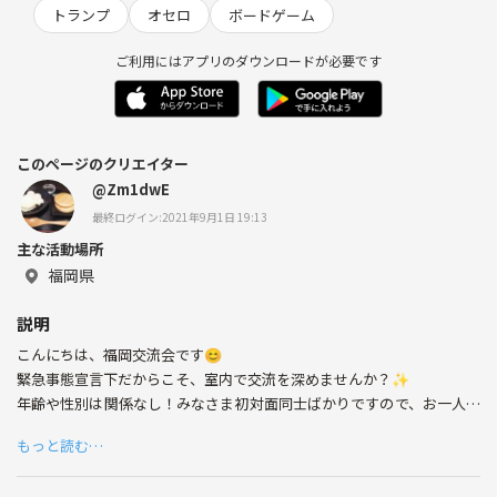
トランプ
オセロ
ボードゲーム
ご利用にはアプリのダウンロードが必要です
このページのクリエイター
@Zm1dwE
最終ログイン:2021年9月1日 19:13
主な活動場所
福岡県
説明
こんにちは、福岡交流会です😊
緊急事態宣言下だからこそ、室内で交流を深めませんか？✨
年齢や性別は関係なし！みなさま初対面同士ばかりですので、お一人で
も気軽にご参加ください🙋‍♀️
もっと読む…
【内容】