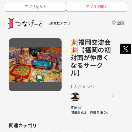
アプリを入手
アプリで開く
全国
趣味友アプリ
🎉福岡交流会
🎉【福岡の初
対面が仲良く
なるサーク
ル】
1 人がメンバー
評価
0件
開催数 0回
過去参加 0人
関連カテゴリ