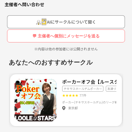
フリースペースを貸し切ってボードゲームをします！
主催者へ問い合わせ
お菓子を食べながらボードゲームやトランプを楽しみましょう😆
ゲームやお菓子、飲み物はこちらで用意致しますので手ぶらでご参加く
ださい〜❗️
AIにサークルについて聞く
※ゲームは「人生ゲーム」「モノポリー」「オセロ」「カタン」「UN
💬 主催者へ個別にメッセージを送る
O」「トランプ」等多数用意しております。
※緊急事態宣言下のため定員6人まで、また酒類の提供は行っておりま
※内容は他の参加者には公開されません
せん。
あなたへのおすすめサークル
【日時・場所】
⭐️隔週日曜日15時〜18時！
※次回は9/12（日）15:00〜18:00です！
ポーカーオフ会【ルースタpoke
⭐️ 福岡県福岡市中央区渡辺通4丁目のレンタルスペースを貸し切って行
テキサスホールデムポーカー
友達づくり
ト
います！
★
★
★
★
★
77件
ポーカー(テキサスホールデム)のリーグ戦や大会を
【費用】
東京都
⭐️3時間2500円（場所、飲み物、お菓子代含む）
まだ人数に空きがございますので
まずは気軽にお問い合わせください🙋‍♀️✨