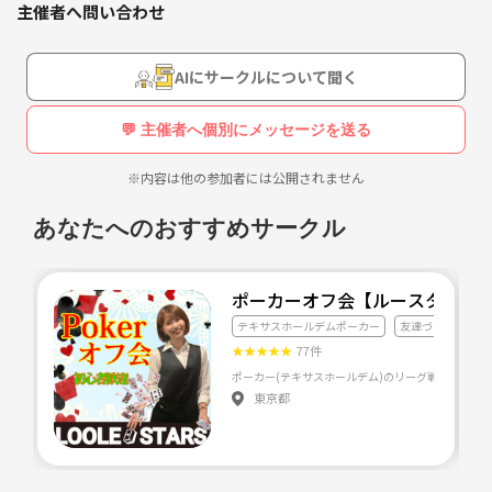
主催者へ問い合わせ
ルールが簡単なので、初めての方でもすぐに楽しめます！
よろしくお願いいたします🙏
**戦略を極めたい方も！**
AIにサークルについて聞く
駆け引きや確率を考えながら、より強いプレイヤーを目指しましょう！
💬 主催者へ個別にメッセージを送る
**ゆるく楽しむ派もOK！**
お菓子やドリンクを片手に、まったりゲームを楽しみましょう！
※内容は他の参加者には公開されません
月に1〜2回のペースで集まり、トランプ片手に楽しくプレイ＆交流でき
あなたへのおすすめサークル
る場を作っていきます。ときどき大会も開催予定！
女性も複数いるので1人で参加も安心です😊
ポーカーオフ会【ルースタpoke
気軽に参加できるカジュアルなサークルなので、ぜひ一度遊びに来てく
テキサスホールデムポーカー
友達づくり
ト
ださい😊😊
★
★
★
★
★
77件
ポーカー(テキサスホールデム)のリーグ戦や大会を
東京都