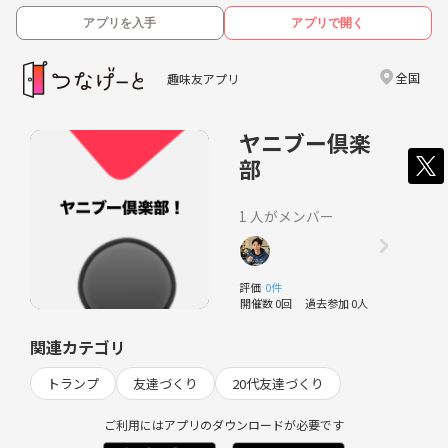
アプリを入手
アプリで開く
全国
趣味友アプリ
ヤニブー倶楽
部
1 人がメンバー
評価
0件
開催数 0回
過去参加 0人
関連カテゴリ
トランプ
友達づくり
20代友達づくり
ご利用にはアプリのダウンロードが必要です