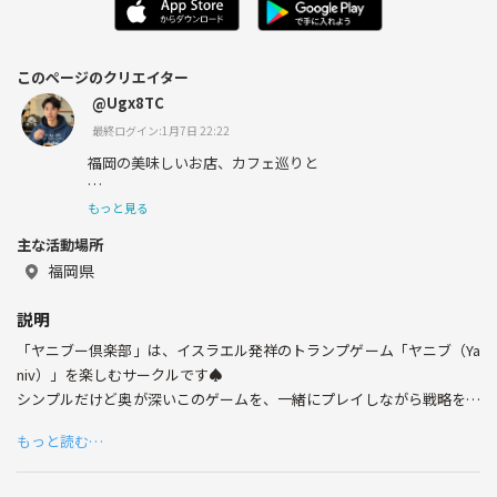
このページのクリエイター
@Ugx8TC
最終ログイン:1月7日 22:22
福岡の美味しいお店、カフェ巡りと
お喋りが大好きな24歳です✨️
もっと見る
主な活動場所
福岡県
一緒にワイワイお話しながら楽しめる方大歓迎です🎶
説明
「ヤニブー倶楽部」は、イスラエル発祥のトランプゲーム「ヤニブ（Ya
お酒は強くはありませんが、居酒屋は大好きです！
niv）」を楽しむサークルです♠️
シンプルだけど奥が深いこのゲームを、一緒にプレイしながら戦略を磨
シラフでも飲み会のテンションに合わせるのが得意技です
き、盛り上がりましょう！
笑
もっと読む…
他トランプゲームもします！！
**初心者大歓迎！**