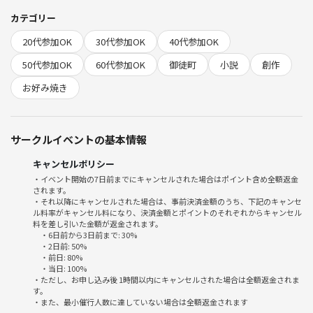
いろんな方が、いろんな体験をできる場になったら嬉しいです！
カテゴリー
今回は『お好み焼き会』✨
20代参加OK
30代参加OK
40代参加OK
小説作品に限らず、ご自分の好きな作品をシェアする場にしていきたい
50代参加OK
60代参加OK
御徒町
小説
創作
と思っています🙌
お好み焼き
----------------------
サークルイベントの基本情報
【当日流れ】
キャンセルポリシー
■19:25 御徒町(上野)のお店に直接集合
・イベント開始の7日前までにキャンセルされた場合はポイント含め全額返金
※飲食代は参加費とは別に個人負担となります
されます。
↓
・それ以降にキャンセルされた場合は、事前決済金額のうち、下記のキャンセ
ル料率がキャンセル料になり、決済金額とポイントのそれぞれからキャンセル
■お好み焼きを食べながら、自分の好きな作品をシェア♪
料を差し引いた金額が返金されます。
その他フリートーク✨
・6日前から3日前まで: 30%
↓
・2日前: 50%
・前日: 80%
■21:30 解散
・当日: 100%
・ただし、お申し込み後 1時間以内にキャンセルされた場合は全額返金されま
す。
----------------------
・また、最小催行人数に達していない場合は全額返金されます
【開催場所】