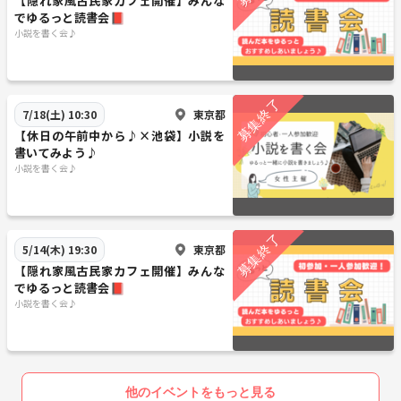
【隠れ家風古民家カフェ開催】みんな
でゆるっと読書会📕
小説を書く会♪
東京都
7/18(土) 10:30
【休日の午前中から♪×池袋】小説を
書いてみよう♪
小説を書く会♪
東京都
5/14(木) 19:30
【隠れ家風古民家カフェ開催】みんな
でゆるっと読書会📕
小説を書く会♪
他のイベントをもっと見る