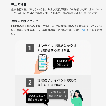
中止の場合
御徒町駅から徒歩1分🚶‍♀️✨
最少催行人数に達しない場合、および天候不順など主催者の判断によりイベン
トが中止される場合があります。その場合、参加料金は全額返金されます。
上野駅から徒歩8分
連絡先交換について
お好み焼き 道とん堀 御徒町店
LINE等の個人情報の取得・交換については双方同意のうえ慎重に行ってくださ
東京都台東区上野5-20-3
い。連絡先交換のルール（禁止事項等）について詳しくは
こちら
をご覧くださ
い。
※お店へのお問い合わせはご遠慮ください
※お店に『つなげーとのイベント』と伝えても、店員さんはわかりませ
ん
----------------------
【⚠️注意⚠️】
・勧誘、ナンパ、迷惑行為はおやめください。主催判断により途中退出
していただく場合がございます。その場合の費用の返金は致しません。
・参加費とは別に飲食代が発生します。