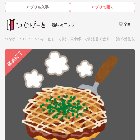
アプリを入手
アプリで開く
全国
趣味友アプリ
つなげーとTOP
みんなで創る
小説
東京都
小説を書く会♪
【創作活動友達