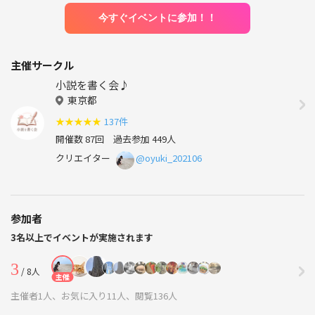
今すぐイベントに参加！！
主催サークル
小説を書く会♪
東京都
★
★
★
★
★
137件
開催数 87回
過去参加 449人
クリエイター
@oyuki_202106
参加者
3名以上でイベントが実施されます
3
/ 8人
主催
主催者1人、お気に入り11人、閲覧136人