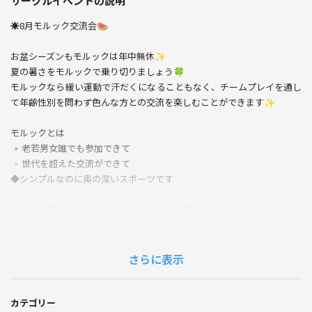
サークルイベントの説明
☀️8月モルック交流会🍉
お盆シーズンもモルックは年中無休✨
夏の暑さをモルックで乗り切りましょう🍀
モルックなら緩い運動で汗だくになることもなく、チームプレイを通し
て年齢性別を問わず色んな方との交流を楽しむことができます✨
モルックとは
🔹老若男女誰でも参加できて
🔸世代を超えた交流ができて
◆シンプルなのに奥の深いスポーツです
親子・家族参加👨‍👨‍👧‍👦、1人参加も全て大歓迎致しますので一緒にモルック
を楽しみましょう✨
初心者でも安心の競技説明はもちろんのこと、投げる際のアドバイスや
さらに表示
戦略的なことも愉快な仲間達が教えます😆
【日付】
カテゴリー