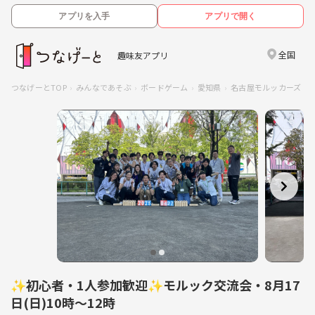
アプリを入手
アプリで開く
全国
趣味友アプリ
つなげーとTOP
みんなであそぶ
ボードゲーム
愛知県
名古屋モルッカーズ（
✨初心者・1人参加歓迎✨モルック交流会・8月17
日(日)10時〜12時