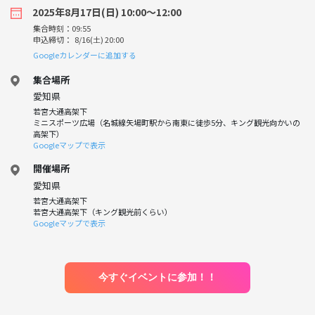
2025年8月17日(日) 10:00〜12:00
集合時刻：09:55
申込締切： 8/16(土) 20:00
Googleカレンダーに追加する
集合場所
愛知県
若宮大通高架下
ミニスポーツ広場（名城線矢場町駅から南東に徒歩5分、キング観光向かいの
高架下）
Googleマップで表示
開催場所
愛知県
若宮大通高架下
若宮大通高架下（キング観光前くらい）
Googleマップで表示
今すぐイベントに参加！！