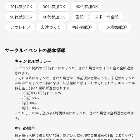
8月17日(日)10:00〜12:00
20代参加OK
30代参加OK
40代参加OK
（10:15まで受付、途中参加（30分以上遅れる）の方はご連絡くださ
い）
50代参加OK
60代参加OK
愛知
スポーツ全般
アウトドア
友達づくり
初心者歓迎
一人参加歓迎
【会場】
若宮大通り高架下ミニスポーツ広場 (名城線矢場町駅3番出口から南東に
徒歩5分、キング観光向かいの高架下)
サークルイベントの基本情報
https://goo.gl/maps/X8exX8jLD88479kJA
キャンセルポリシー
【参加費】
・イベント開始の7日前までにキャンセルされた場合はポイント含め全額返金
1000円
されます。
・それ以降にキャンセルされた場合は、事前決済金額のうち、下記のキャンセ
ル料率がキャンセル料になり、決済金額とポイントのそれぞれからキャンセル
【持ち物】
料を差し引いた金額が返金されます。
お飲み物、モルックを楽しむ気持ち。
・6日前から3日前まで: 30%
・2日前: 50%
・前日: 80%
【その他】
・当日: 100%
当日キャンセルの方は必ずご連絡をお願いします。雨天決行します。
・ただし、お申し込み後 6時間以内にキャンセルされた場合は全額返金されま
す。
中止の場合
最少催行人数に達しない場合、および天候不順など主催者の判断によりイベン
トが中止される場合があります。その場合、参加料金は全額返金されます。