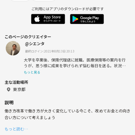
ご利用にはアプリのダウンロードが必要です
このページのクリエイター
@シエンタ
最終ログイン:2021年8月13日 20:13
大学を卒業後、保険代理店に就職。医療保険等の案内を行
うが、思う様に成果を挙げられず悩む毎日を送る。状況を
打破すべく「7つの習慣」、「伝え方が9割」を読み込み実
もっと見る
践し、毎月コンスタントに成果を挙げ続けられるようにな
主な活動場所
る。
東京都
説明
転職し、身に付けた力を生かして外国人労働者の支援をす
働き方改革で働き方が大きく変化している今こそ、改めてお金との向き
る仕事に従事しているが、経済や働き方の変化に触れ不安
を感じ、社会の変化についていくべく、成功者の下で経済
合い方について考えましょう
等について学ぶ。
もっと読む…