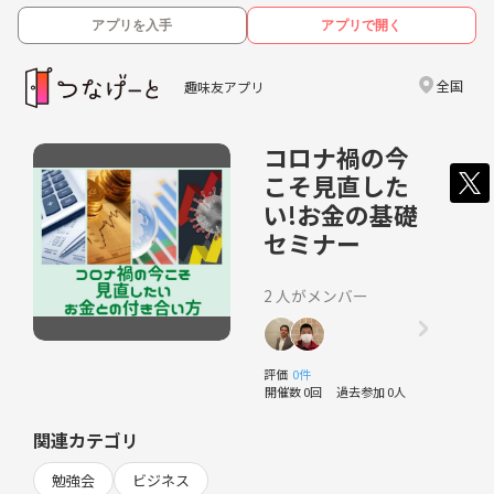
アプリを入手
アプリで開く
全国
趣味友アプリ
コロナ禍の今
こそ見直した
い!お金の基礎
セミナー
2 人がメンバー
評価
0件
開催数 0回
過去参加 0人
関連カテゴリ
勉強会
ビジネス