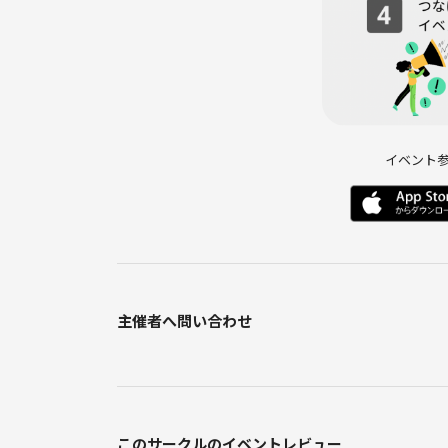
■イベント内容
ボードゲームを千葉のレンタルスペースを貸し切っ
4人〜6人卓を複数作って途中席替えをしながらゲー
◾️フォロー体制について
イベント
ボドゲがわからない時は説明をしに行きます！
たまにわからない時が出てきた時は説明書を見なが
また慣れなくて輪に入っていけない時も代表とスタ
たら直ぐに呼んでください！
※呼んでくれないとわからないのでそこだけは頑張
主催者へ問い合わせ
■ゲームの難易度
初心者に特化しているサークルのためすべてのゲー
り、中級車・上級者（重ゲー好き）の方は物足りな
これから始める方や興味や趣味程度でやるものの、
このサークルのイベントレビュー