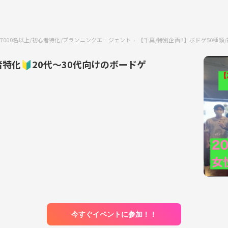
7000名以上/初心者特化/プランニングエージェント
【千葉/特別企画‼️】ボドゲ50種
者特化🔰20代〜30代向けのボードゲ
今すぐイベントに参加！！