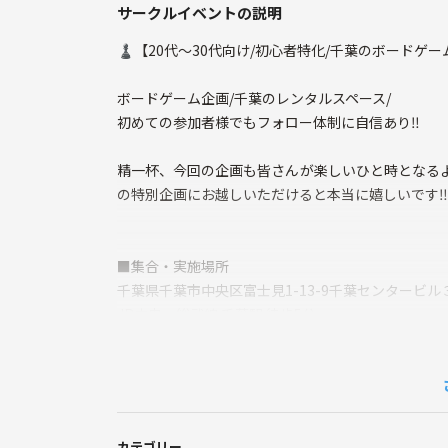
サークルイベントの説明
♟️【20代〜30代向け/初心者特化/千葉のボードゲー
ボードゲーム企画/千葉のレンタルスペース/
初めての参加者様でもフォロー体制に自信あり‼️
精一杯、今回の企画も皆さんが楽しいひと時となる
の特別企画にお越しいただけると本当に嬉しいです‼️
■集合・実施場所
千葉県千葉市中央区富士見1-13-9千葉センタービル
JR中央・総武線 千葉駅 徒歩5分
途中参加・退出あり！
◾️Plannning agentとは！？
Plannning agentは東京をメインに活動してい
カテゴリー