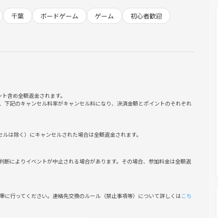
営をしております。
千葉
ボードゲーム
ゲーム
初心者歓迎
」「愛知」「京都」「広島」となっており、今回は
って欲しいというお声をいただいておりました！
ント含め全額返金されます。
、下記のキャンセル料率がキャンセル料になり、決済金額とポイントのそれぞれ
、なかなか
さんが誕生したことで千葉も月に1回程度
ンセルは除く）にキャンセルされた場合は全額返金されます。
ュニティーを作ったり
判断によりイベントが中止される場合があります。その場合、参加料金は全額返
人と繋がっていける場所を千葉にも作る‼️
と思います！
慎重に行ってください。連絡先交換のルール（禁止事項等）について詳しくは
こち