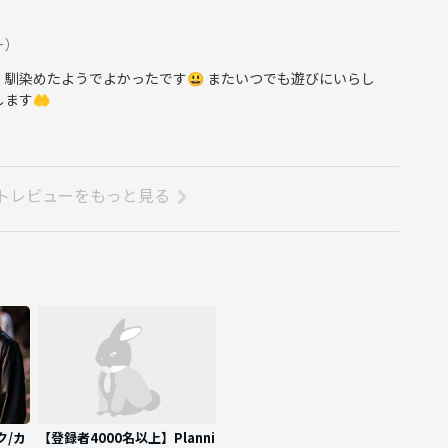
、運営側のいうことを聞けない方や運営側が参加者様としてふさ
します。
ー）
 馴染めたようでよかったです😃 またいつでも遊びにいらし
です！
ます🤲
している人がおりましたので
了承をお願いいたします。
トレビューをもっと見る
！
ク/カ
【登録者4000名以上】Planni