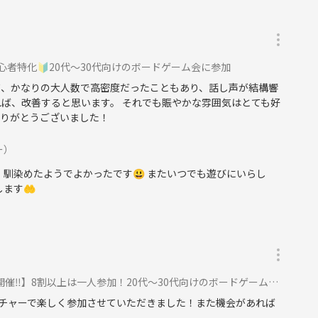
初心者特化🔰20代〜30代向けのボードゲーム会に参加
だ、かなりの大人数で高密度だったこともあり、話し声が結構響
れば、改善すると思います。 それでも賑やかな雰囲気はとても好
ありがとうございました！
ご遠慮いただいております。
ー）
 馴染めたようでよかったです😃 またいつでも遊びにいらし
ます🤲
意して持っていきます‼️
はとても厳しく取り締まるルールです！）
き抜き・しつこいナンパ・暴言など一切厳禁です！
催‼️】8割以上は一人参加！20代〜30代向けのボードゲーム会に参加
もNGです）
チャーで楽しく参加させていただきました！また機会があれば