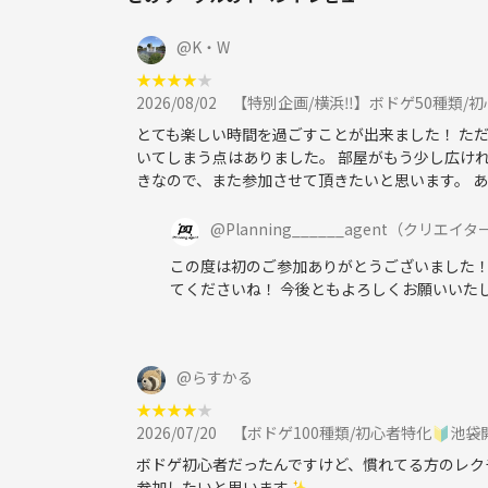
@
K・W
■持ち物
★
★
★
★
★
・参加費 必須
2026/08/02
【特別企画/横浜‼️】ボドゲ50種類/
・カードゲーム・ボードゲーム（任意）
とても楽しい時間を過ごすことが出来ました！ た
・飲み物（持ち込みＯＫ）
いてしまう点はありました。 部屋がもう少し広け
※自作のカード・ボドゲはご遠慮ください。
きなので、また参加させて頂きたいと思います。 
※やりたいゲームの譲り合いができない方も参加を
@
Planning______agent
（クリエイタ
この度は初のご参加ありがとうございました！
■ボドゲの数
てくださいね！ 今後ともよろしくお願いいたし
簡単なボドゲをメインに約50種類のボードゲームを用
@
らすかる
■参加禁止事項（健全なサークルを作るためにここ
★
★
★
★
★
・アムウェイ・マルチ商法・勧誘・営業・告知・引
2026/07/20
【ボドゲ100種類/初心者特化🔰池袋開
（一度お会いしませんか？を挟んで上記行為をするの
ボドゲ初心者だったんですけど、慣れてる方のレク
参加したいと思います✨