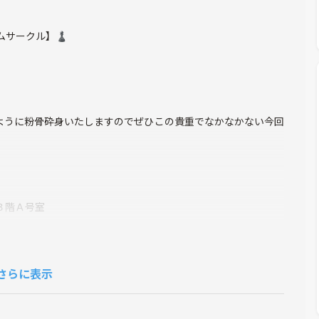
ムサークル】♟️
ように粉骨砕身いたしますのでぜひこの貴重でなかなかない今回
３階Ａ号室
さらに表示
る社会人サークルです！