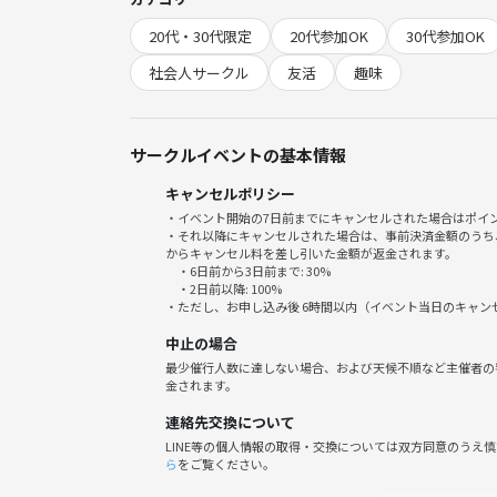
主に20代〜30代の方々を対象にイベント企画の運
20代・30代限定
20代参加OK
30代参加OK
活動拠点は「東京」、「大阪」、「福岡」「神奈川
社会人サークル
友活
趣味
千葉にオープンいたしました！！
サークルイベントの基本情報
◾️今回の特別企画の経緯
キャンセルポリシー
東京でイベントを行った際に千葉にもサークルを作
・イベント開始の7日前までにキャンセルされた場合はポイ
・それ以降にキャンセルされた場合は、事前決済金額のうち
実は2年半前に3回ほどやったこともあったのですが
からキャンセル料を差し引いた金額が返金されます。
・6日前から3日前まで: 30%
継続することが難しかったのですが、女性の主催者
・2日前以降: 100%
できるようになりました‼️
・ただし、お申し込み後 6時間以内（イベント当日のキャ
中止の場合
千葉でも社会人サークルという自分の居場所やコミ
最少催行人数に達しない場合、および天候不順など主催者の
趣味を楽しんだり、友達を作ったりイベントを通して
金されます。
そんな思いで今回も千葉の友活を盛り上げていこう
連絡先交換について
LINE等の個人情報の取得・交換については双方同意のうえ
ら
をご覧ください。
◾️Plannning agentが作りたいこと