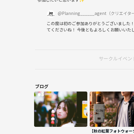
・態度の悪い方、輪を乱す自分勝手な行動をする方
わしくないと判断した方は最悪の場合は出禁にいた
@
Planning______agent
（クリエイタ
この度は初のご参加ありがとうございました！
・サークル代表者・主催者・運営関係者は参加厳禁
てくださいね！ 今後ともよろしくお願いいたし
※去年、同じように申告をせずに紛れて引き抜きを
見つけ次第、ペナルティーがございますので予めご
サークルイベン
・勧誘・引き抜き・営業・しつこいナンパも厳禁！
ブログ
■参加方法
つなげーとよりご予約ください
【秋の紅葉フォトウォー