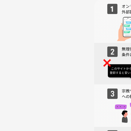
イベントを通して皆さんの「居場所」を作ることが
社会人になるとさまざまな理由で一緒に遊んだりお
減ってしまうことが多く職場の人と関わることが多
代表も会社とお家の往復で趣味もなかったので土日
ひたすら睡眠を摂ったりしており気付けば人と関わ
プライベートが充実しているという実感は薄い日常
そんな日常を待っていても変わらないと思い、自分
気づけばよく来てくれる参加者の皆さんとお友達に
増えて色んな趣味を共有してもらったりプライベー
仕事も年も関係ない！気軽に一緒に遊んだり出かけ
作って自分の居場所を参加者の皆さんと作る！
みんながイキイキとできる自分の居場所をここでも