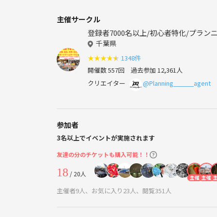
主催サークル
登録者7000名以上/初心者特化/プラ
千葉県
★
★
★
★
★
1348件
開催数 557回
過去参加 12,361人
クリエイター
@Planning______agent
参加者
3名以上でイベントが実施されます
友達の分のチケットも購入可能！！
18
/ 20人
主催
主催
主催者9人、お気に入り23人、閲覧351人