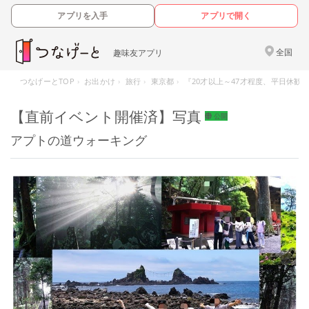
アプリを入手
アプリで開く
全国
趣味友アプリ
つなげーとTOP
お出かけ
旅行
東京都
『20才以上～47才程度、平日休歓迎
【直前イベント開催済】写真
公開
アプトの道ウォーキング