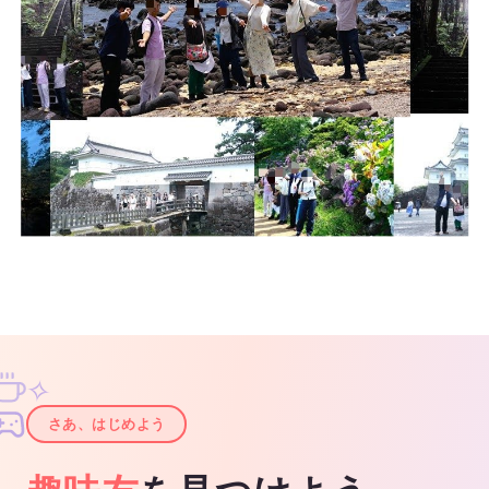
✧
✦
さあ、はじめよう