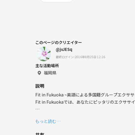
このページのクリエイター
@jvJESq
最終ログイン:2016年8月25日 12:26
主な活動場所
福岡県
説明
Fit in Fukuoka ~英語による多国籍グル
Fit in Fukuokaでは、あなたにピッタリのエク
アメリカ人講師のアデリンと多国籍メンバーと一緒
もっと読む…
ドロップインスタイルなので、入会手続きや事前連
週間スケジュールはウェブサイトにアップしていま
共有