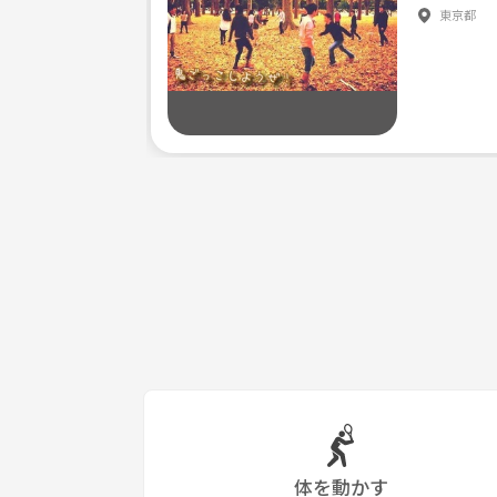
東京都
フェイスブックでセッションの様子を公開していま
https://www.facebook.com/fitinfukuoka/
****************************************
体を動かす