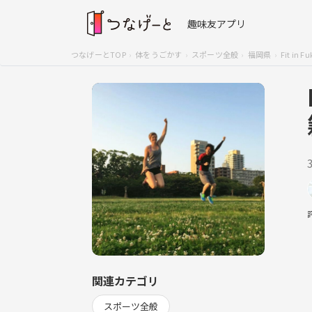
趣味友アプリ
つなげーとTOP
体をうごかす
スポーツ全般
福岡県
Fit i
関連カテゴリ
スポーツ全般