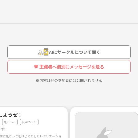
きてください(^^)
という方もご心配なく。アデリンの動作を真似するだけでついていけます。
取れるようになりますよ！
AIにサークルについて聞く
💬 主催者へ個別にメッセージを送る
ササイズ！有酸素運動、筋肉トレ、ダンスを組み合わせ、ノリノリの音
※内容は他の参加者には公開されません
しようぜ！
鬼ごっこ
友達づくり
12件