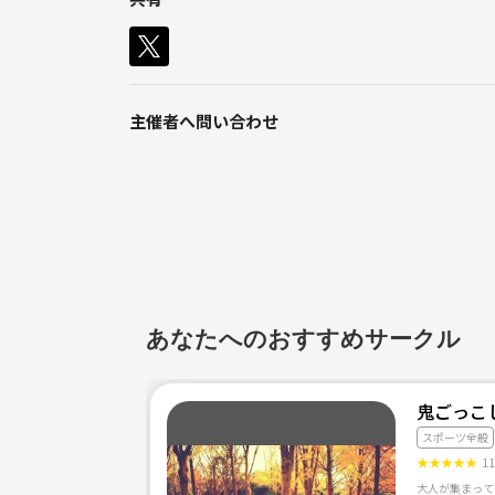
ちょっとだけ気になる… という方は、お気軽に見学に
お問い合わせもどしどしどうぞ！
【セッションについて】
主催者へ問い合わせ
セッションは英語で行います。英語苦手(・_・;) 
しばらくするとリスニング力がついて、英語が聞き
******セッションメニュー*************
■ Heyrobics（ヘイロビクス）
日本初上陸、スウェーデン生まれの新スタイルエク
■ HeyFlow（ヘイフロー）
ヨガ+ 体幹トレーニング
あなたへのおすすめサークル
■ HeyCircuit（ヘイサーキット）
30分間のサーキットトレーニング
■ HeyCore（ヘイコア）
鬼ごっこ
ヘイロビクス + ヘイサーキット
スポーツ全般
★
★
★
★
★
1
セッションの詳細：《URL削除》