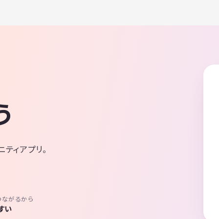
う
ニティアプリ。
つながるから
すい