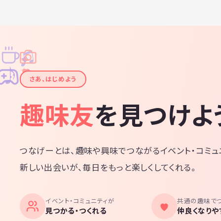
♫
✧
✦
✦
♪
✧
さあ、はじめよう
趣味友
を見つけよ
つなげーとは、趣味や興味でつながるイベント・コミュ
新しい出会いが、毎日をもっと楽しくしてくれる。
イベント・コミュニティが
共通の趣味で
見つかる・つくれる
仲良くなりや