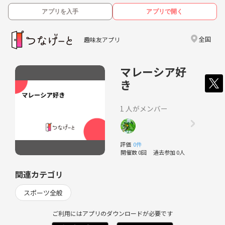
アプリを入手
アプリで開く
全国
趣味友アプリ
マレーシア好
き
1 人がメンバー
評価
0件
開催数 0回
過去参加 0人
関連カテゴリ
スポーツ全般
ご利用にはアプリのダウンロードが必要です