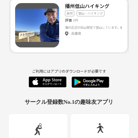
播州低山ハイキング
7月31日石老山ハイキング
8月21日日光白根山
自然
登山・ハイキング
9月11日ラフティング
評価
0件
9月18日三浦アルプスハイキング
播州近辺の低山限定で登山しています。最近では、
9月20日金峰山
兵庫県
10月9日筑波山
10月16日青梅丘陵ハイキング
10月31日棒ノ折山
11月6日石割山と忍野八海
11/13三頭山
ご利用にはアプリのダウンロードが必要です
11/21生田緑地
11/23明神ヶ岳
11/28大山三峰山
12/4お好み焼き（顔合わせ会）in横浜
12/12伊予ヶ岳と千葉観光
サークル登録数No.1の趣味友アプリ
12/26本仁田山
・2022年
2/19宝登山蝋梅登山
3/5伊豆縦走
4/2三つ峠山