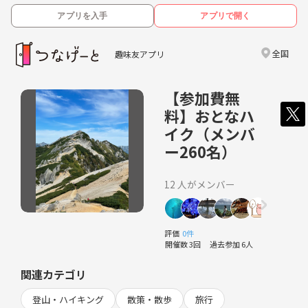
アプリを入手
アプリで開く
全国
趣味友アプリ
【参加費無
料】おとなハ
イク（メンバ
ー260名）
12 人がメンバー
評価
0件
開催数 3回
過去参加 6人
関連カテゴリ
登山・ハイキング
散策・散歩
旅行