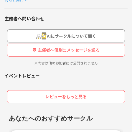
もっと読む…
一緒に登って、歩いてもいいという方メンバー申請をお願いします！！
場所は東京都、神奈川県西部の山、鎌倉周辺を考えています。
主催者へ問い合わせ
✅登山始めたい方
✅自然を感じたい方
✅登山・ハイキング友達を作りたい方
AIにサークルについて聞く
✅歩くのが好きな方
💬 主催者へ個別にメッセージを送る
【実施済】
12月19日大山
※内容は他の参加者には公開されません
2月11日横浜鎌倉ハイキング
2月27日陣馬山〜高尾山縦走
イベントレビュー
4月4日八王子城跡ハイキング
4月25日高水三山ハイキング
5月3日高松山ハイキング
レビューをもっと見る
5月29日沼津アルプス
6月5日檜洞丸ハイキング
6月20日府中市立郷土の森（あじさいまつり）
あなたへのおすすめサークル
7月10日日和田山ハイキング
7月17日鍋割山
7月22日鋸山ハイキング