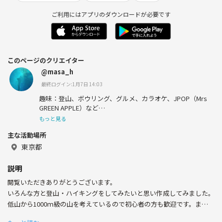
ご利用にはアプリのダウンロードが必要です
このページのクリエイター
@masa_h
最終ログイン:1月7日 14:03
趣味：登山、ボウリング、グルメ、カラオケ、JPOP（Mrs
GREEN APPLE）など
もっと見る
特技：数学？？
主な活動場所
苦手：ホラー、しそ
東京都
好き：絶叫マシン
説明
閲覧いただきありがとうございます。
好きな映画：MARVEL映画、最高の人生の見つけ方
いろんな方と登山・ハイキングをしてみたいと思い作成してみました。
好きなテレビ番組：ローカル路線バスの旅Z
低山から1000ｍ級の山を考えているので初心者の方も歓迎です。また、
営利目的ではないので参加費は無料で各自実費のみになります。ぜひ、