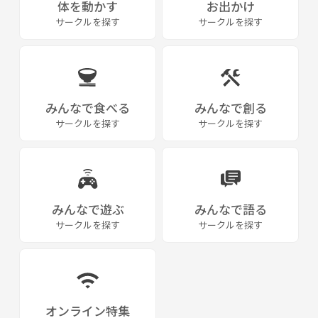
体を動かす
お出かけ
4/23乾徳山
サークルを探す
サークルを探す
5/1三浦富士〜砲台山〜武山
5/8関八州見晴台
5/14茶臼岳
5月28日塔ノ岳
6月5日磐梯山
6月12日日連アルプス
みんなで食べる
みんなで創る
6月18日毛無山～十二ヶ岳
サークルを探す
サークルを探す
6月25日武尊山
7月9日四阿山
7月24日天狗岳
7月29,30日巻機山
8月10,11日仙丈ヶ岳
みんなで遊ぶ
みんなで語る
8月26,27日乗鞍岳
サークルを探す
サークルを探す
8月28日ラフティング
9月17日燕岳
※勧誘、過度なナンパ行為禁止
※神奈川県の同名サークルは同じサークルです
オンライン特集