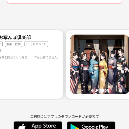
】お写んぽ倶楽部
会
散策・散歩
20代友達づくり
件
ご利用にはアプリのダウンロードが必要です