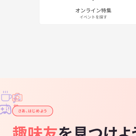
オンライン特集
イベントを探す
♫
✧
✦
✦
♪
✧
さあ、はじめよう
趣味友
を見つけよ