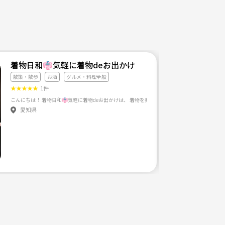
着物日和👘気軽に着物deお出かけ
散策・散歩
お酒
グルメ・料理全般
★
★
★
★
★
1件
1人でじっくり写真を撮ることは好き！ …でも共有できる人がいたら もっと楽しいだろうな〜！ ふと
愛知県