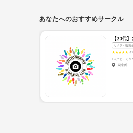
あなたへのおすすめサークル
【20代
カメラ・撮影
★
★
★
★
★
4
東京都