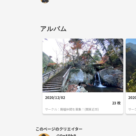
アルバム
2020/12/02
202
23
枚
サークル：
廃墟仲間を募集！(関東近郊)
サー
このページのクリエイター
@Dp5RbB