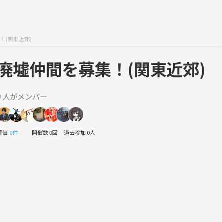
！(関東近郊)
廃墟仲間を募集！(関東近郊)
9 人がメンバー
評価
0件
開催数 0回
過去参加 0人