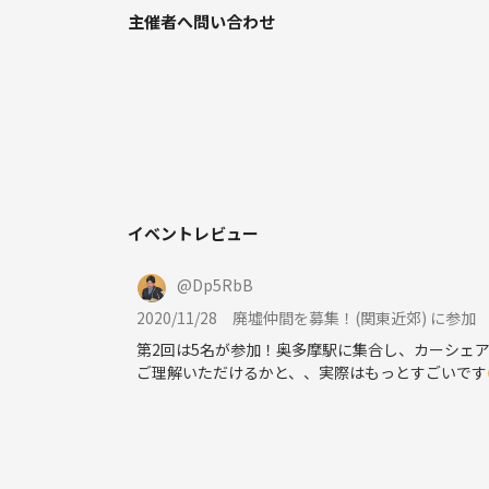
第1回とは違い廃旅館や廃工場など大規模な廃墟達
主催者へ問い合わせ
第3回は2月20日（土）に開催予定。
実際、廃墟探索は危険と隣り合わせだと思いますの
自動車運転できる人歓迎(タイムズカーシェアに登録して
ご興味ある方はご連絡下さい😄
イベントレビュー
@
Dp5RbB
2020/11/28
廃墟仲間を募集！(関東近郊) に参加
第2回は5名が参加！奥多摩駅に集合し、カーシェ
ご理解いただけるかと、、実際はもっとすごいです