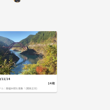
0/11/14
14
枚
クル：
廃墟仲間を募集！(関東近郊)