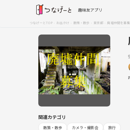
趣味友アプリ
つなげーとTOP
お出かけ
散策・散歩
東京都
廃墟仲間を募集
関連カテゴリ
散策・散歩
カメラ・撮影会
旅行