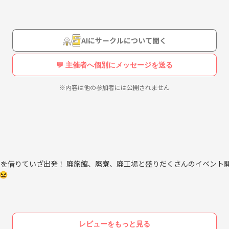
が私たちを出迎えてくれました。
AIにサークルについて聞く
で、細心の注意を払って遂行したいと思います。
💬 主催者へ個別にメッセージを送る
いるかた大歓迎)(*‘∀‘)
※内容は他の参加者には公開されません
アを借りていざ出発！ 廃旅館、廃寮、廃工場と盛りだくさんのイベント
😆
レビューをもっと見る