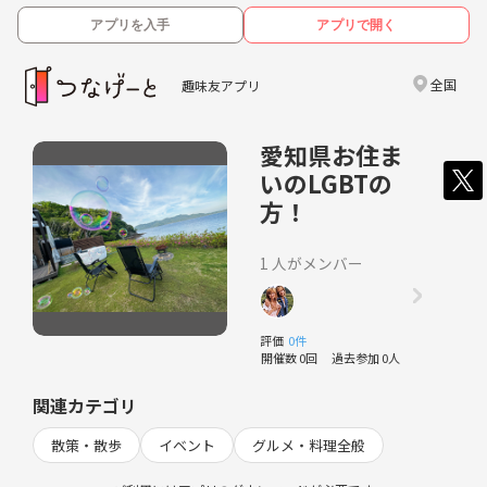
アプリを入手
アプリで開く
全国
趣味友アプリ
愛知県お住ま
いのLGBTの
方！
1 人がメンバー
評価
0件
開催数 0回
過去参加 0人
関連カテゴリ
散策・散歩
イベント
グルメ・料理全般