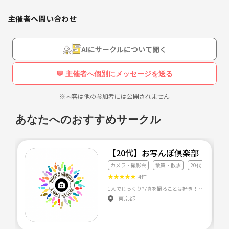
主催者へ問い合わせ
AIにサークルについて聞く
💬 主催者へ個別にメッセージを送る
※内容は他の参加者には公開されません
あなたへのおすすめサークル
【20代】お写んぽ倶楽部
カメラ・撮影会
散策・散歩
20代友達づくり
★
★
★
★
★
4件
東京都