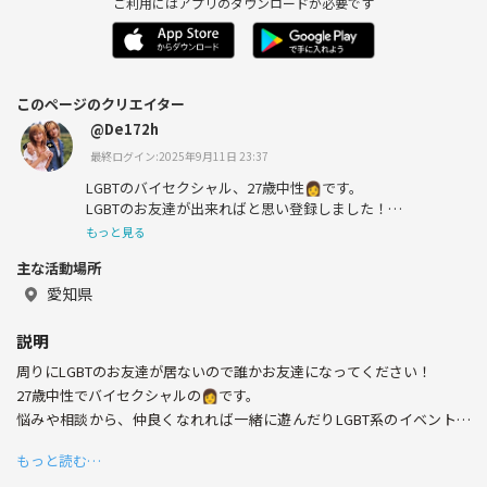
ご利用にはアプリのダウンロードが必要です
このページのクリエイター
@De172h
最終ログイン:2025年9月11日 23:37
LGBTのバイセクシャル、27歳中性👩です。
LGBTのお友達が出来ればと思い登録しました！
もっと見る
趣味は映画鑑賞、アニメ、音楽、アウトドア、ドライブな
主な活動場所
どなどです！
愛知県
仲良くなれたら一緒に遊んだりLGBT系のカフェやバーに
行けたらな〜と思ってます、よろしくお願いします😌
説明
周りにLGBTのお友達が居ないので誰かお友達になってください！
27歳中性でバイセクシャルの👩です。
悩みや相談から、仲良くなれれば一緒に遊んだりLGBT系のイベントや
バーに参加したいと思ってます！
もっと読む…