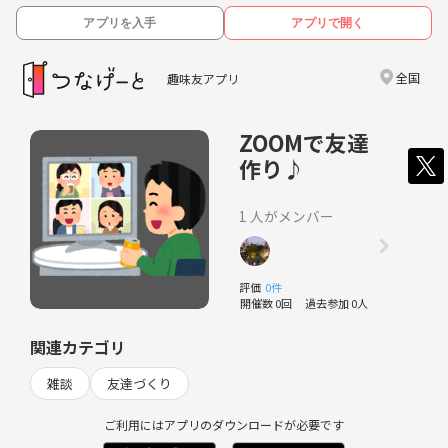
アプリを入手
アプリで開く
全国
趣味友アプリ
ZOOMで友達
作り♪
1 人がメンバー
評価
0件
開催数 0回
過去参加 0人
関連カテゴリ
雑談
友達づくり
ご利用にはアプリのダウンロードが必要です