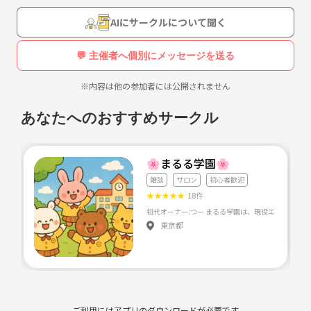
AIにサークルについて聞く
💬 主催者へ個別にメッセージを送る
※内容は他の参加者には公開されません
あなたへのおすすめサークル
🌸まるる学園🌸
雑談
サロン
初心者歓迎
★
★
★
★
★
18件
東京都
ご利用にはアプリのダウンロードが必要です