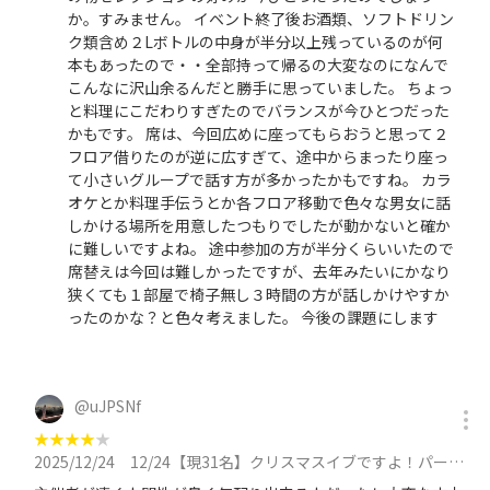
か。すみません。 イベント終了後お酒類、ソフトドリン
ク類含め２Lボトルの中身が半分以上残っているのが何
本もあったので・・全部持って帰るの大変なのになんで
こんなに沢山余るんだと勝手に思っていました。 ちょっ
と料理にこだわりすぎたのでバランスが今ひとつだった
かもです。 席は、今回広めに座ってもらおうと思って２
フロア借りたのが逆に広すぎて、途中からまったり座っ
て小さいグループで話す方が多かったかもですね。 カラ
オケとか料理手伝うとか各フロア移動で色々な男女に話
しかける場所を用意したつもりでしたが動かないと確か
に難しいですよね。 途中参加の方が半分くらいいたので
席替えは今回は難しかったですが、去年みたいにかなり
狭くても１部屋で椅子無し３時間の方が話しかけやすか
ったのかな？と色々考えました。 今後の課題にします
@
uJPSNf
★
★
★
★
★
2025/12/24
12/24【現31名】クリスマスイブですよ！パーティー【途中参加OK】35人超えそうなので確保しますに参加