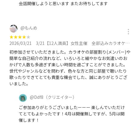
会話開催しようと思います またお待ちしてます
@
もんめ
★
★
★
★
★
2026/03/21
3/21【12人満員】女性主催 全部込みカラオケ会🎤ソフトドリンク飲み放題ソフトクリーム、ポップコーン食べ放題！に参加
初参加させていただきました。カラオケの部屋割り(メンバー)や
簡単な自己紹介の流れなど、いろいろと細やかなお気遣いのお
かげで人数も多過ぎず楽しい時間を過ごすことができました。
世代やジャンルなどを問わず、色々な方と同じ部屋で聴いたり
歌ったりできてとても貴重な機会でした、誠にありがとうござ
いました。
@
Ddf8
（クリエイター）
ご参加ありがとうございましたーーー 楽しんでいただけ
てとてもよかったです！4月は開催無しですが、5月は開
催します！