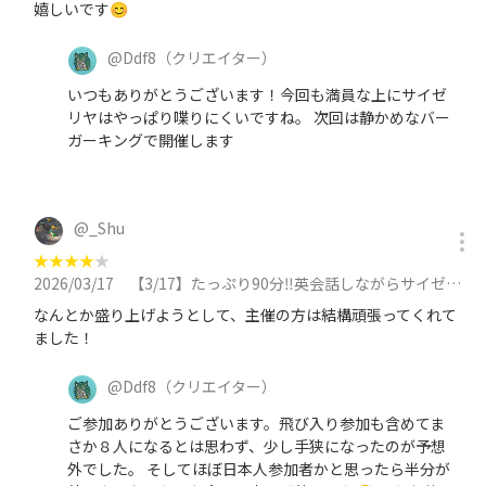
嬉しいです😊
@
Ddf8
（クリエイター）
いつもありがとうございます！今回も満員な上にサイゼ
リヤはやっぱり喋りにくいですね。 次回は静かめなバー
ガーキングで開催します
@
_Shu
★
★
★
★
★
2026/03/17
【3/17】たっぷり90分‼️英会話しながらサイゼリヤでご飯🍝友達作り＋英会話に参加
なんとか盛り上げようとして、主催の方は結構頑張ってくれて
ました！
@
Ddf8
（クリエイター）
ご参加ありがとうございます。飛び入り参加も含めてま
さか８人になるとは思わず、少し手狭になったのが予想
外でした。 そしてほぼ日本人参加者かと思ったら半分が