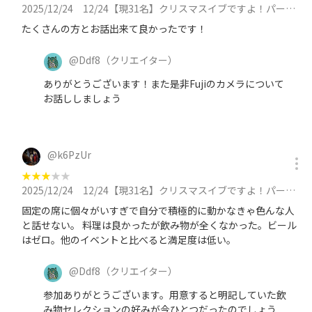
2025/12/24
12/24【現31名】クリスマスイブですよ！パーティー【途中参加OK】35人超えそうなので確保しますに参加
たくさんの方とお話出来て良かったです！
@
Ddf8
（クリエイター）
ありがとうございます！また是非Fujiのカメラについて
お話ししましょう
@
k6PzUr
★
★
★
★
★
2025/12/24
12/24【現31名】クリスマスイブですよ！パーティー【途中参加OK】35人超えそうなので確保しますに参加
固定の席に個々がいすぎで自分で積極的に動かなきゃ色んな人
と話せない。 料理は良かったが飲み物が全くなかった。ビール
はゼロ。他のイベントと比べると満足度は低い。
@
Ddf8
（クリエイター）
参加ありがとうございます。用意すると明記していた飲
み物セレクションの好みが今ひとつだったのでしょう