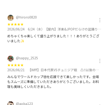
@
hiroro0820
★
★
★
★
★
2026/06/24
6/24（水）【屋内】洋楽&JPOPだらけの盆踊り！大量のOLサラリーマンと踊ろう【途中参加歓迎】⭐️宴会テーブル有に参加
めちゃくちゃ楽しくて盛り上がりました！！！ありがとうござ
いました✨
@
sappy_2525
★
★
★
★
★
2026/06/21
【W杯】日本代表VSチュニジア戦 ⚠️‼️以後の参加者は第二会場（第１会場から徒歩5分）のみ【男女どちらもOK】に参加
みんなでワールドカップ⚽️を応援できて楽しかったです。会場
もスムーズに準備していただきありがとうございました。お料
理も美味しくいただきました。
@
aoba123