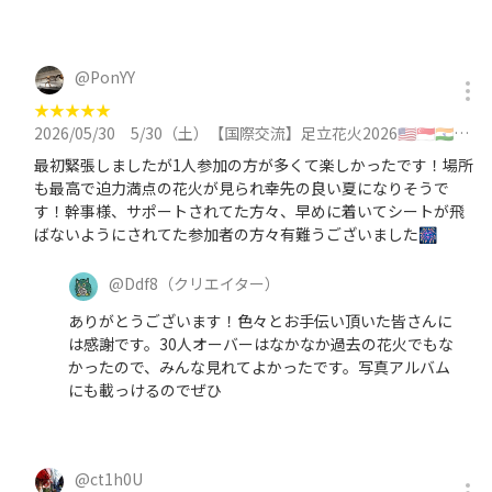
@
PonYY
★
★
★
★
★
2026/05/30
5/30（土）【国際交流】足立花火2026🇺🇸🇸🇬🇮🇳🇹🇼🇺🇸🇨🇳と交流（本日シート買い足し)に参加
最初緊張しましたが1人参加の方が多くて楽しかったです！場所
も最高で迫力満点の花火が見られ幸先の良い夏になりそうで
す！幹事様、サポートされてた方々、早めに着いてシートが飛
ばないようにされてた参加者の方々有難うございました🎆
@
Ddf8
（クリエイター）
ありがとうございます！色々とお手伝い頂いた皆さんに
は感謝です。30人オーバーはなかなか過去の花火でもな
かったので、みんな見れてよかったです。写真アルバム
にも載っけるのでぜひ
@
ct1h0U