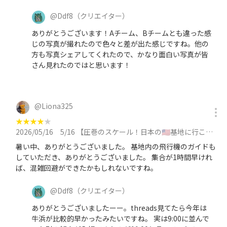
@
Ddf8
（クリエイター）
ありがとうございます！Aチーム、Bチームとも違った感
じの写真が撮れたので色々と差が出た感じですね。他の
方も写真シェアしてくれたので、かなり面白い写真が皆
さん見れたのではと思います！
@
Liona325
★
★
★
★
★
2026/05/16
5/16 【圧巻のスケール！日本の🇺🇸基地に行こう】横田基地日米友好祭 2026【今年で5年連続】に参加
暑い中、ありがとうございました。 基地内の飛行機のガイドも
していただき、ありがとうございました。 集合が1時間早けれ
ば、混雑回避ができたかもしれないですね。
@
Ddf8
（クリエイター）
ありがとうございましたーー。threads見てたら今年は
牛浜が比較的早かったみたいですね。 実は9:00に並んで