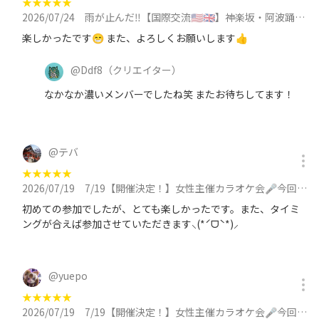
★
★
★
★
★
2026/07/24
雨が止んだ‼️【国際交流🇺🇸🇬🇧】神楽坂・阿波踊りを楽しむ‼️途中からアイリッシュパブへに参加
楽しかったです😁 また、よろしくお願いします👍
@
Ddf8
（クリエイター）
なかなか濃いメンバーでしたね笑 またお待ちしてます！
@
テバ
★
★
★
★
★
2026/07/19
7/19【開催決定！】女性主催カラオケ会🎤今回はついに2部屋‼️に参加
初めての参加でしたが、とても楽しかったです。また、タイミ
ングが合えば参加させていただきます⸜(*ˊᗜˋ*)⸝
@
yuepo
★
★
★
★
★
2026/07/19
7/19【開催決定！】女性主催カラオケ会🎤今回はついに2部屋‼️に参加