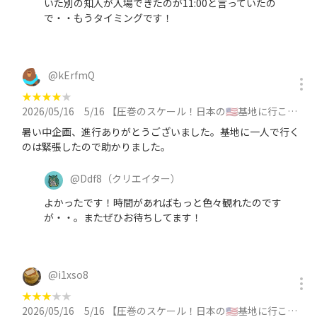
いた別の知人が入場できたのが11:00と言っていたの
で・・もうタイミングです！
@
kErfmQ
★
★
★
★
★
2026/05/16
5/16 【圧巻のスケール！日本の🇺🇸基地に行こう】横田基地日米友好祭 2026【今年で5年連続】に参加
暑い中企画、進行ありがとうございました。基地に一人で行く
のは緊張したので助かりました。
@
Ddf8
（クリエイター）
よかったです！時間があればもっと色々観れたのです
が・・。またぜひお待ちしてます！
@
i1xso8
★
★
★
★
★
2026/05/16
5/16 【圧巻のスケール！日本の🇺🇸基地に行こう】横田基地日米友好祭 2026【今年で5年連続】に参加