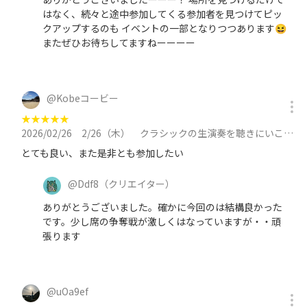
はなく、続々と途中参加してくる参加者を見つけてピッ
クアップするのも イベントの一部となりつつあります😆
またぜひお待ちしてますねーーーー
@
Kobeコービー
★
★
★
★
★
2026/02/26
2/26（木） クラシックの生演奏を聴きにいこう＠西新宿に参加
とても良い、また是非とも参加したい
@
Ddf8
（クリエイター）
ありがとうございました。確かに今回のは結構良かった
です。少し席の争奪戦が激しくはなっていますが・・頑
張ります
@
uOa9ef