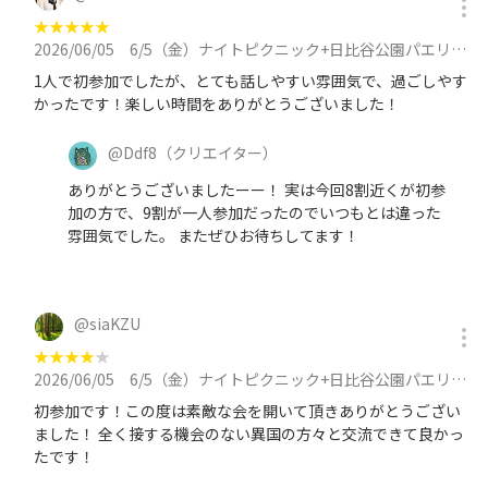
★
★
★
★
★
2026/06/05
6/5（金）ナイトピクニック+日比谷公園パエリア・タパス祭り2026【19:00以降途中参加OK】に参加
1人で初参加でしたが、とても話しやすい雰囲気で、過ごしやす
かったです！楽しい時間をありがとうございました！
@
Ddf8
（クリエイター）
ありがとうございましたーー！ 実は今回8割近くが初参
加の方で、9割が一人参加だったのでいつもとは違った
雰囲気でした。 またぜひお待ちしてます！
@
siaKZU
★
★
★
★
★
2026/06/05
6/5（金）ナイトピクニック+日比谷公園パエリア・タパス祭り2026【19:00以降途中参加OK】に参加
初参加です！この度は素敵な会を開いて頂きありがとうござい
ました！ 全く接する機会のない異国の方々と交流できて良かっ
たです！