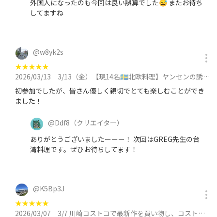
外国人になったのも今回は良い誤算でした😅 またお待ち
してますね
@
w8yk2s
★
★
★
★
★
2026/03/13
3/13（金）【現14名🇸🇪北欧料理】ヤンセンの誘惑とカルダモンシナモンロール作り+ミートボール追加）に参加
初参加でしたが、皆さん優しく親切でとても楽しむことができ
ました！
@
Ddf8
（クリエイター）
ありがとうございましたーーー！ 次回はGREG先生の台
湾料理です。ぜひお待ちしてます！
@
K5Bp3J
★
★
★
★
★
2026/03/07
3/7 川崎コストコで最新作を買い物し、コストコピザ・ホットドッグを堪能しよう！に参加