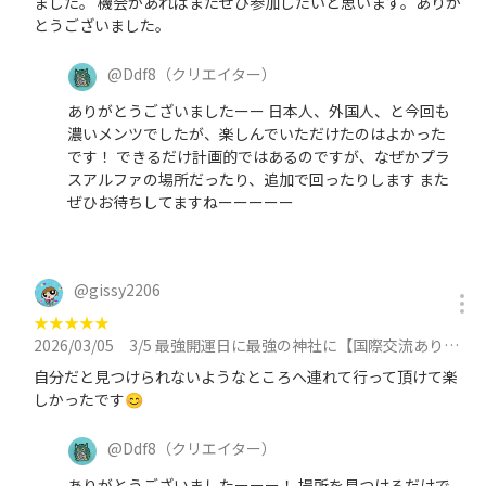
ました。 機会があればまたぜひ参加したいと思います。ありが
とうございました。
@
Ddf8
（クリエイター）
ありがとうございましたーー 日本人、外国人、と今回も
濃いメンツでしたが、楽しんでいただけたのはよかった
です！ できるだけ計画的ではあるのですが、なぜかプラ
スアルファの場所だったり、追加で回ったりします また
ぜひお待ちしてますねーーーーー
@
gissy2206
★
★
★
★
★
2026/03/05
3/5 最強開運日に最強の神社に【国際交流あり】皆中稲荷神社〜【全部パワースポット】成子天神社に参加
自分だと見つけられないようなところへ連れて行って頂けて楽
しかったです😊
@
Ddf8
（クリエイター）
ありがとうございましたーーー！ 場所を見つけるだけで