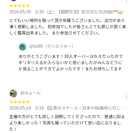
★
★
★
★
★
2026/05/30
5/30（土）【国際交流】足立花火2026🇺🇸🇸🇬🇮🇳🇹🇼🇺🇸🇨🇳と交流（本日シート買い足し)に参加
とてもいい場所を取って頂き有難うございました。迫力があり
凄く感動しました。 初参加でしたが皆さんとても感じが良く楽
しく鑑賞出来ました。 また参加させてください。
@
Ddf8
（クリエイター）
ありがとうございます！30人オーバーは久々だったので
ギリギリ入るか入らないかと思いましたがみんなどうに
か見ることができてよかったです！またお待ちしてます
@
みょーん
★
★
★
★
★
2026/05/16
5/16 【圧巻のスケール！日本の🇺🇸基地に行こう】横田基地日米友好祭 2026【今年で5年連続】に参加
主催の方がとても詳しく説明してくださったので、普通に回る
より楽しかった！写真も撮っていただけて思い出になりまし
た！