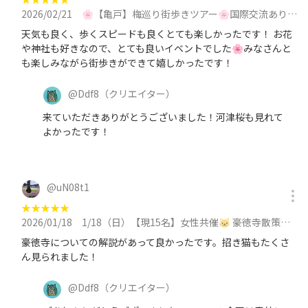
2026/02/21
🌸【亀戸】梅巡り街歩きツアー🌸国際交流あり🇮🇳 【英語と日本語】に参加
天気も良く、歩くスピードも良くとても楽しかったです！ お花
や神社も好きなので、とても良いイベントでした🌸みなさんと
も楽しみながら街歩きができて嬉しかったです！
@
Ddf8
（クリエイター）
来ていただきありがとうございました！河津桜も見れて
よかったです！
@
uN08t1
★
★
★
★
★
2026/01/18
1/18（日）【現15名】女性共催🐱 豪徳寺散策｜ 🐱英会話deツアー同時開催‼️外国人数名来場予定【国際交流】に参加
豪徳寺についての解説があって良かったです。招き猫もたくさ
ん見られました！
@
Ddf8
（クリエイター）