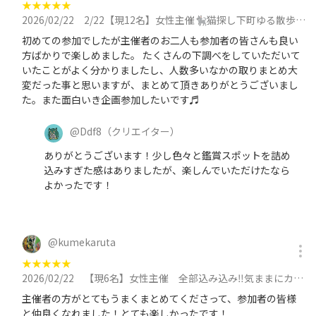
★
★
★
★
★
2026/02/22
2/22【現12名】女性主催🐈‍⬛猫探し下町ゆる散歩🐾 猫雑貨、猫オブジェ＋（湯島梅祭り）に参加
初めての参加でしたが主催者のお二人も参加者の皆さんも良い
方ばかりで楽しめました。 たくさんの下調べをしていただいて
いたことがよく分かりましたし、人数多いなかの取りまとめ大
変だった事と思いますが、まとめて頂きありがとうございまし
た。また面白いき企画参加したいです♬
@
Ddf8
（クリエイター）
ありがとうございます！少し色々と鑑賞スポットを詰め
込みすぎた感はありましたが、楽しんでいただけたなら
よかったです！
@
kumekaruta
★
★
★
★
★
2026/02/22
【現6名】女性主催 全部込み込み‼️気ままにカラオケ会🎤ソフトドリンク飲み放題ソフトクリーム、ポップコーン食べ放題！に参加
主催者の方がとてもうまくまとめてくださって、参加者の皆様
と仲良くなれました！とても楽しかったです！