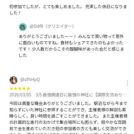
初参加でしたが、とても楽しめました。 充実した休日になりま
した！
@
Ddf8
（クリエイター）
ありがとうございましたーー！ みんなで買い物って意外
に面白いものですね。食材もシェアできたのもよかった
です！ 少人数だからこその醍醐味があった会だと感じま
した
@
zfhHpQ
★
★
★
★
★
2026/03/05
3/5 最強開運日に最強の神社に【国際交流あり】皆中稲荷神社〜【全部パワースポット】成子天神社に参加
今回は貴重な機会ありがとうございました。 駅近ながら今まで
知らずにいた神社に参拝することができ、主催者様の解説も素
晴らしく、良い時間を過ごすことができました。 また主催者様
の計画的な進行のおかげで集合場所にも困らず、穏やかな雰囲
気で会を進めていただき他の参加者の方とも楽しく交流ができ