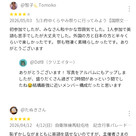
@
智子🌜Tomoko
★
★
★
★
★
2026/05/03
5/3 府中くらやみ祭りに行ってみよう【国際交流なのに日本語メイン。現8名】に参加
初参加でしたが、みなさん和やかな雰囲気でした。1人参加で英
語も苦手でしたが大丈夫でした。外国の方と日本の方と半々く
らいで楽しかったです。 祭も物凄く素晴らしかったです。あり
がとうございます
@
Ddf8
（クリエイター）
ありがとうございます！ 写真をアルバムにもアップしま
したが、盛りだくさん過ぎて2時間があっという間でし
たね😂結構最強に近いメンバー構成だったと思います
@
たぬきさん
★
★
★
★
★
2026/04/12
4/12(日）自衛隊練馬駐屯地 記念行事パレードと訓練に参加
恥ずかしながまともに英語を話せないのですが、主催者さまの