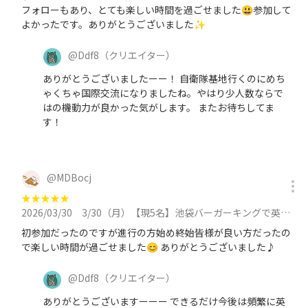
フォローもあり、とても楽しい時間を過ごせました😃参加して
よかったです。ありがとうございました✨
@
Ddf8
（クリエイター）
ありがとうございましたーー！ 自衛隊基地行くのにめち
ゃくちゃ国際交流になりましたね。やはり少人数ならで
はの機動力が良かった気がします。 またお待ちしてま
す！
@
MDBocj
★
★
★
★
★
2026/03/30
3/30（月）【現5名】池袋バーガーキングで英会話 たっぷり90分 （天気良ければ歩きながら花見WALK）特典付きに参加
初参加だったのですが進行の方始め終始皆様が良い方だったの
で楽しい時間が過ごせました😊 ありがとうございました♪
@
Ddf8
（クリエイター）
ありがとうございますーーー できるだけ今後は頻繁に英