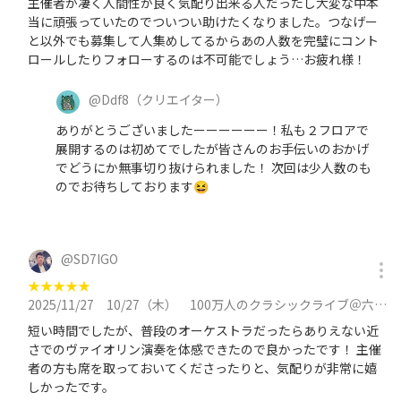
主催者が凄く人間性が良く気配り出来る人だったし大変な中本
当に頑張っていたのでついつい助けたくなりました。つなげー
と以外でも募集して人集めしてるからあの人数を完璧にコント
ロールしたりフォローするのは不可能でしょう…お疲れ様！
@
Ddf8
（クリエイター）
ありがとうございましたーーーーーー！私も２フロアで
展開するのは初めてでしたが皆さんのお手伝いのおかげ
でどうにか無事切り抜けられました！ 次回は少人数のも
のでお待ちしております😆
@
SD7IGO
★
★
★
★
★
2025/11/27
10/27（木） 100万人のクラシックライブ＠六本木に参加
短い時間でしたが、普段のオーケストラだったらありえない近
さでのヴァイオリン演奏を体感できたので良かったです！ 主催
者の方も席を取っておいてくださったりと、気配りが非常に嬉
しかったです。