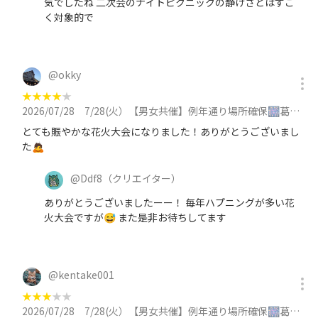
気でしたね 二次会のナイトピクニックの静けさとはすご
く対象的で
@
okky
★
★
★
★
★
2026/07/28
7/28(火）【男女共催】例年通り場所確保🎆葛飾花火大会へ行きましょう【浴衣歓迎】に参加
とても賑やかな花火大会になりました！ありがとうございまし
た🙇
@
Ddf8
（クリエイター）
ありがとうございましたーー！ 毎年ハプニングが多い花
火大会ですが😅 また是非お待ちしてます
@
kentake001
★
★
★
★
★
2026/07/28
7/28(火）【男女共催】例年通り場所確保🎆葛飾花火大会へ行きましょう【浴衣歓迎】に参加