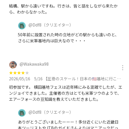
結構、駅から遠いですね。行きは、皆と話をしながら来たか
ら、わからなかった。
@
Ddf8
（クリエイター）
50年前に設置された時の立地がどの駅からも遠いのと、
さらに米軍基地内は巨大なので・・・
@
Wakawaka98
★
★
★
★
★
2026/05/16
5/16 【圧巻のスケール！日本の🇺🇸基地に行こう】横田基地日米友好祭 2026【今年で5年連続】に参加
初参加です。 横田基地フェスは近年稀にみる混雑でしたが、エ
ンジョイできました。主催者の方はとても米軍ツウのようで、
エアーフォースの豆知識を教えていただきました。
@
Ddf8
（クリエイター）
ありがとうございましたーーー！多分近くにいた近畿日
本ツーリストやJTBのガイドさんよりはマニアックだっ