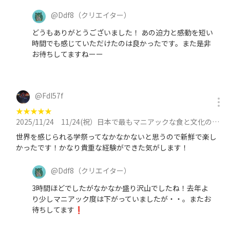
@
Ddf8
（クリエイター）
どうもありがとうございました！ あの迫力と感動を短い
時間でも感じていただけたのは良かったです。また是非
お待ちしてますねーー
@
FdI57f
★
★
★
★
★
2025/11/24
11/24(祝）日本で最もマニアックな食と文化の博覧会「外語祭」をフルに楽しむに参加
世界を感じられる学祭ってなかなかないと思うので新鮮で楽し
かったです！かなり貴重な経験ができた気がします！
@
Ddf8
（クリエイター）
3時間ほどでしたがなかなか盛り沢山でしたね！去年よ
り少しマニアック度は下がっていましたが・・。またお
待ちしてます❗️