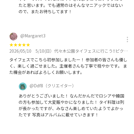
たと思います。でも通常のはそんなマニアックではない
ので、またお待ちしてます！
@
Margaret3
★
★
★
★
★
2026/05/10
5/10(日）代々木公園タイフェスに行こう‼️ピクニック&散策&交流【現男女16名】途中参加ありに参加
タイフェスでこちら初参加しましたー！ 参加者の皆さんも優し
く、楽しく過ごせました。主催者さんも丁寧で穏やかです。 ま
た機会があればよろしくお願いします。
@
Ddf8
（クリエイター）
ありがとうございました！ なんだかんだでロシアや韓国
の方も参加して大変賑やかになりました！ タイ料理は列
が長かったですが、みなさん楽しめていたようでよかっ
たです 写真はアルバムに載せていきます！