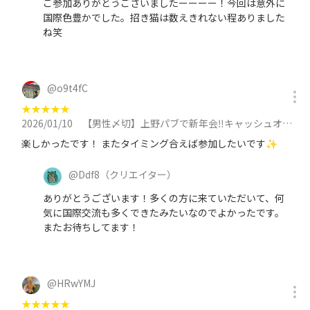
ご参加ありがとうございましたーーーー！今回は意外に
国際色豊かでした。招き猫は数えきれない程ありました
ね笑
@
o9t4fC
★
★
★
★
★
2026/01/10
【男性〆切】上野パブで新年会‼️キャッシュオンなので飲み物は各自注文🍺【国際交流もあり】に参加
楽しかったです！ またタイミング合えば参加したいです✨
@
Ddf8
（クリエイター）
ありがとうございます！多くの方に来ていただいて、何
気に国際交流も多くできたみたいなのでよかったです。
またお待ちしてます！
@
HRwYMJ
★
★
★
★
★