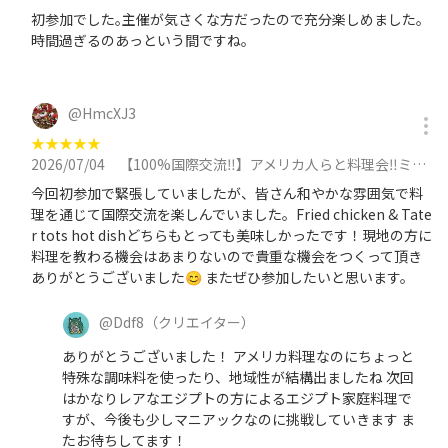
初参加でした｡主催が気さくな方だったので充分楽しめました。
時間過ぎるのあっという間ですね。
@
HmcXJ3
★
★
★
★
★
2026/07/04
【100%国際交流‼️】アメリカ人らと料理会‼️ミネソタ他の郷土料理挑戦！あと２名で〆切に参加
今回初参加で緊張していましたが、皆さん和やかな雰囲気で料
理を通じて国際交流を楽しんでいました。Fried chicken & Tate
r tots hot dishどちらもとっても美味しかったです！現地の方に
料理を教わる機会はあまりないので貴重な機会をつくって頂き
ありがとうございました😊 またぜひ参加したいと思います。
@
Ddf8
（クリエイター）
ありがとうございました！ アメリカ料理なのにちょっと
特殊な調味料を使ったり、地域性が結構出ましたね 次回
はかなりレアなエジプトの方によるエジプト家庭料理で
すが、今後も少しマニアックなのに挑戦していきます ま
たお待ちしてます！