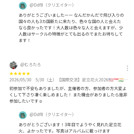
@
Ddf8
（クリエイター）
ありがとうございましたーー なんだかんだで飛び入りの
国々の人も3カ国新たに来たり、色々な国の人と会えた
なら良かったです！大人数は色々な人と会えますが、少
人数はサークルの特徴がとても出るのでまたお待ちして
ます！
@
むろたろ
★
★
★
★
★
2026/05/30
5/30（土）【国際交流】足立花火2026🇺🇸🇸🇬🇮🇳🇹🇼🇺🇸🇨🇳と交流（本日シート買い足し)に参加
初参加で不安もありましたが、主催者の方、参加者の方大変よ
くして下さり凄く楽しめました！ また機会がありましたら是非
参加したいです☺️
@
Ddf8
（クリエイター）
ありがとうございます！3年目でようやく見れた足立花
火、よかったです。写真はアルバムに載っけます