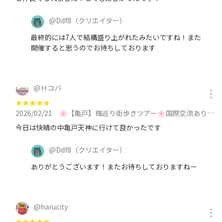
@
Ddf8
（クリエイター）
最終的には7人で結構盛り上がれたみたいですね！また
開催すると思うのでお待ちしております
@
Ｈコバ
★
★
★
★
★
2026/02/21
🌸【亀戸】梅巡り街歩きツアー🌸国際交流あり🇮🇳 【英語と日本語】に参加
今日は快晴の中亀戸天神に行けて良かったです
@
Ddf8
（クリエイター）
ありがとうございます！またお待ちしておりますねー
@
harucity
★
★
★
★
★