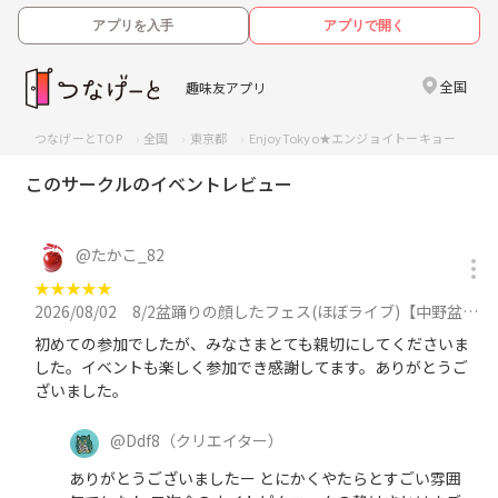
アプリを入手
アプリで開く
全国
趣味友アプリ
つなげーとTOP
全国
東京都
EnjoyTokyo★エンジョイトーキョー 
このサークルのイベントレビュー
@
たかこ_82
★
★
★
★
★
2026/08/02
8/2盆踊りの顔したフェス(ほぼライブ)【中野盆ダンス会】純烈、DJ KOO登場‼️全世代で盛り上がるに参加
初めての参加でしたが、みなさまとても親切にしてくださいま
した。イベントも楽しく参加でき感謝してます。ありがとうご
ざいました。
@
Ddf8
（クリエイター）
ありがとうございましたー とにかくやたらとすごい雰囲