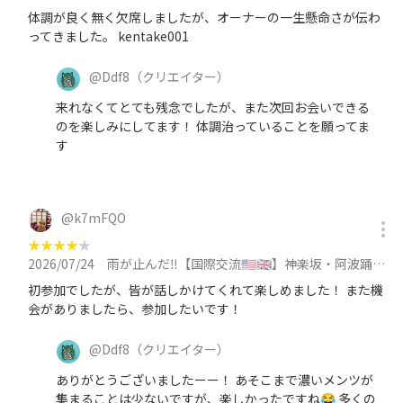
体調が良く無く欠席しましたが、オーナーの一生懸命さが伝わ
ってきました。 kentake001
@
Ddf8
（クリエイター）
来れなくてとても残念でしたが、また次回お会いできる
のを楽しみにしてます！ 体調治っていることを願ってま
す
@
k7mFQO
★
★
★
★
★
2026/07/24
雨が止んだ‼️【国際交流🇺🇸🇬🇧】神楽坂・阿波踊りを楽しむ‼️途中からアイリッシュパブへに参加
初参加でしたが、皆が話しかけてくれて楽しめました！ また機
会がありましたら、参加したいです！
@
Ddf8
（クリエイター）
ありがとうございましたーー！ あそこまで濃いメンツが
集まることは少ないですが、楽しかったですね😂 多くの