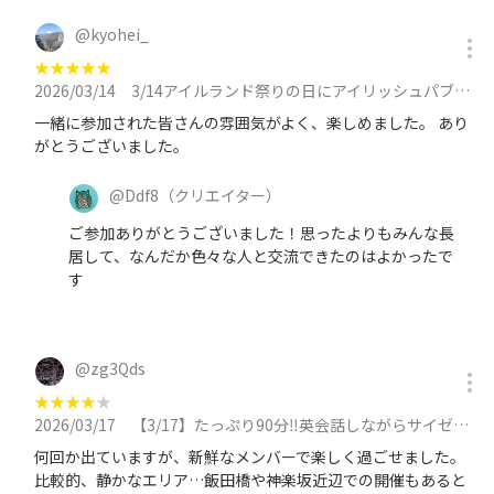
@
kyohei_
★
★
★
★
★
2026/03/14
3/14アイルランド祭りの日にアイリッシュパブでプチ海外経験【男性満員】に参加
一緒に参加された皆さんの雰囲気がよく、楽しめました。 あり
がとうございました。
@
Ddf8
（クリエイター）
ご参加ありがとうございました！思ったよりもみんな長
居して、なんだか色々な人と交流できたのはよかったで
す
@
zg3Qds
★
★
★
★
★
2026/03/17
【3/17】たっぷり90分‼️英会話しながらサイゼリヤでご飯🍝友達作り＋英会話に参加
何回か出ていますが、新鮮なメンバーで楽しく過ごせました。
比較的、静かなエリア…飯田橋や神楽坂近辺での開催もあると