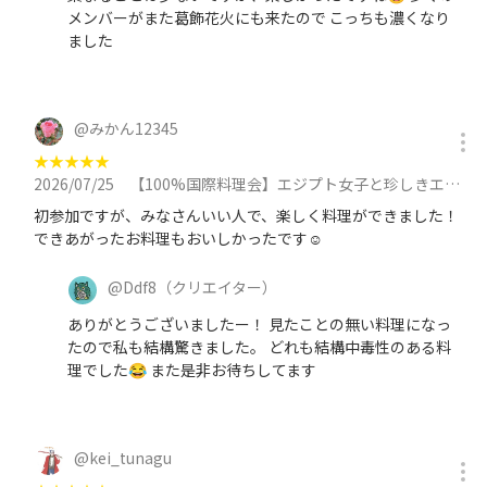
メンバーがまた葛飾花火にも来たので こっちも濃くなり
ました
@
みかん12345
★
★
★
★
★
2026/07/25
【100%国際料理会】エジプト女子と珍しきエジプト料理を作る会【キャンセル待ち】に参加
初参加ですが、みなさんいい人で、楽しく料理ができました！
できあがったお料理もおいしかったです☺️
@
Ddf8
（クリエイター）
ありがとうございましたー！ 見たことの無い料理になっ
たので私も結構驚きました。 どれも結構中毒性のある料
理でした😂 また是非お待ちしてます
@
kei_tunagu