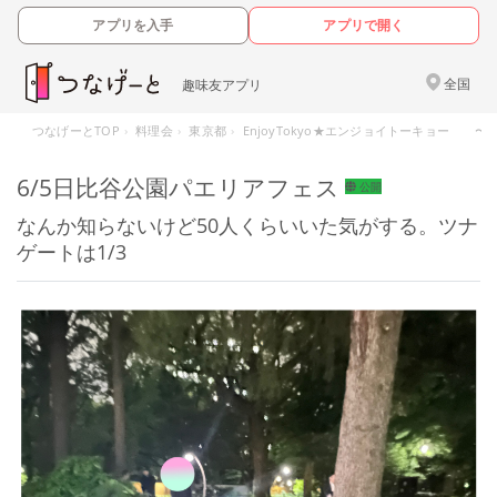
アプリを入手
アプリで開く
全国
趣味友アプリ
つなげーとTOP
料理会
東京都
EnjoyTokyo★エンジョイトーキョー 
6/5日比谷公園パエリアフェス
公開
なんか知らないけど50人くらいいた気がする。ツナ
ゲートは1/3