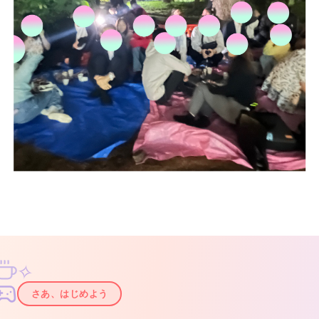
✧
✦
さあ、はじめよう