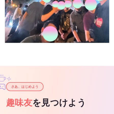
✧
✦
さあ、はじめよう
趣味友
を見つけよう