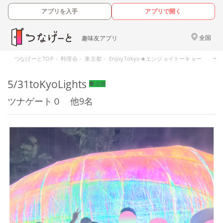
アプリを入手
アプリで開く
全国
趣味友アプリ
つなげーとTOP
料理会
東京都
EnjoyTokyo★エンジョイトーキョー 
5/31toKyoLights
公開
ツナゲート０ 他9名